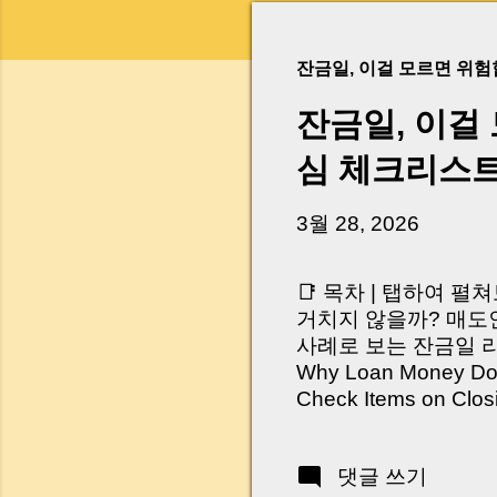
잔금일, 이걸 모르면 위
잔금일, 이걸
심 체크리스
3월 28, 2026
📑 목차 | 탭하여 펼
거치지 않을까? 매도인
사례로 보는 잔금일 리스크 
Why Loan Money Doesn
Check Items on Clo
이런 생각 해보신 적 
서 보면 전혀 그렇지 
댓글 쓰기
억 원이 한 번에 움직