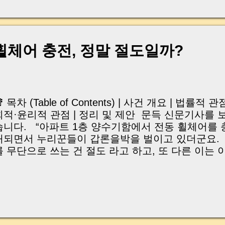
, 이체 한도에 막혀 송금이 멈췄고 그 자리에서 계약이 
어떤 분은 이렇게 말씀하십니다. “내 대출인데 왜 내 통
고 도망가면 어떡하죠?” 이 모든 불안, 사실은 ‘구조’
잔금일에 실제로 돈이 어떻게 움직이는지, 왜 사고가 
휠체어 충전, 정말 절도일까?
중개 실무 기준으로 아주 쉽게 풀어드리겠습니다. 이 글
이상 두려운 날이 아니라 “내 집을 완성하는 마지막 퍼즐” 
expand) Have you ever thought like this? “Closing da
 목차 (Table of Contents) | 사건 개요 | 법률적 
회적·윤리적 관점 | 정리 및 제안 문득 신문기사를
습니다. “아파트 1층 양수기함에서 전동 휠체어를 
개되면서 누리꾼들이 갑론을박을 벌이고 있더군요.
를 무단으로 쓰는 건 절도 라고 하고, 또 다른 이는
배려할 수 있는 문제 라고 말합니다. 저도 기사를
니다. " 저 전기는 과연 공용전기일까요, 아니면 
요?" 사실 요즘은 전기를 충전해야 하는 생활도구 
아이들이 타는 벤츠, 아우디 모형 자동차 같은 장
고, 동네마다 흔히 보이는 전동 킥보드도 그렇습니다
기인 줄 알고 문제 삼았는데, 알고 보니 개인 세대 