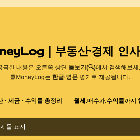
기본 콘텐츠로 건너뛰기
neyLog｜부동산·경제 인
 궁금한 내용은 오른쪽 상단
돋보기(🔍)
에서 검색해보세요
📘MoneyLog는
한글·영문
병기로 제공됩니다.
산 · 세금 · 수익률 총정리
월세.매수가.수익률까지 한
게시물 표시