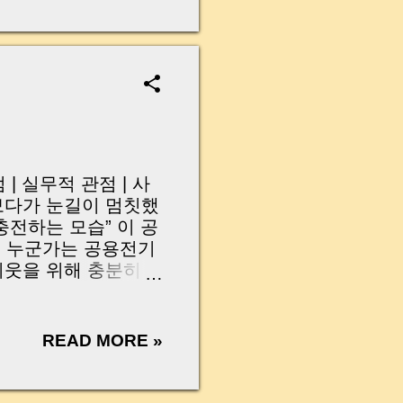
무산될 뻔한 아찔한 상
장으로 안 들어오죠?”
를 몰라서 생기는 걱정입
나는지, 그리고 무엇을
 하나만 제대로 이해
이 될 수 있습니다. |
y…...
관점 | 실무적 관점 | 사
 보다가 눈길이 멈칫했
충전하는 모습” 이 공
 누군가는 공용전기
 이웃을 위해 충분히
 읽으면서 궁금해졌습
개인 세대 전기일까
들이 정말 많습니다.
READ MORE »
난감도 충전이 필요하
. 누군가가 “공용전
계량기에 연결된 콘센