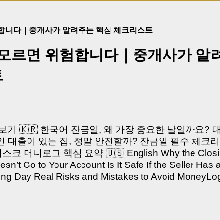
험합니다｜중개사가 알려주는 핵심 체크리스트
 모르면 위험합니다｜중개사가 알
트
쳐보기 🇰🇷 한국어 잔금일, 왜 가장 중요한 날일까요?
 대출이 있는 집, 정말 안전할까? 잔금일 필수 체크리
머니로그 핵심 요약 🇺🇸 English Why the Closing 
’t Go to Your Account Is It Safe If the Seller Has 
sing Day Real Risks and Mistakes to Avoid Money
있으신가요? “잔금일… 그냥 돈 보내고 끝나는 거 아닌
않습니다. 잔금일은 ‘서류 몇 장 처리하는 날’이 아니라,
이는 가장 긴장되는 순간 입니다. 실제로 제가 중개 