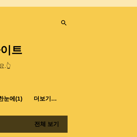
사이트
.👆
눈에(1)
더보기…
전체 보기