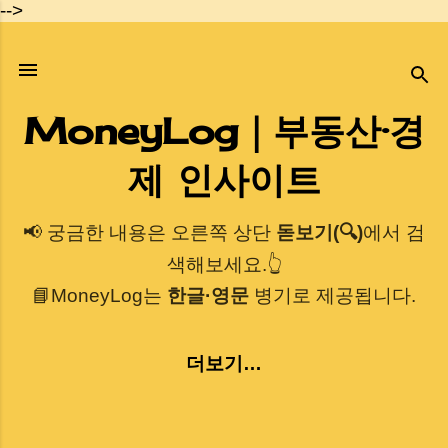
-->
기본 콘텐츠로 건너뛰기
MoneyLog｜부동산·경
제 인사이트
📢 궁금한 내용은 오른쪽 상단
돋보기(🔍)
에서 검
색해보세요.👆
📘MoneyLog는
한글·영문
병기로 제공됩니다.
더보기…