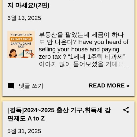
신가요? “잔금일… 그냥 돈 보내고 끝나는 거 아
지 마세요!(2편)
닌가요?” 하지만 현장에서 보면 전혀 그렇지 않
습니다. 잔금일은 ‘서류 몇 장 처리하는 날’이 아
6월 13, 2025
니라, 수천만 원, 많게는 수억 원이 한 번에 움직
이는 가장 긴장되는 순간 입니다. 실제로 제가
부동산을 팔았는데 세금이 하나
중개 현장에서 겪었던 일입니다. 금요일 오후 3
도 안 나온다? Have you heard of
시, 이체 한도에 막혀 송금이 멈췄고 그 자리에
selling your house and paying
서 계약이 무산될 뻔한 아찔한 상황이 있었습니
zero tax ? “1세대 1주택 비과세”
다. 또 어떤 분은 이렇게 말씀하십니다. “내 대출
이야기 많이 들어보셨을 거예요.
인데 왜 내 통장으로 안 들어오죠?” “매도인이 대
You may have heard of the
출 안 갚고 도망가면 어떡하죠?” 이 모든 불안,
“single-homeowner tax
사실은 ‘구조’를 몰라서 생기는 걱정입니다. 그래
READ MORE »
댓글 쓰기
exemption.” 그런데 조건을 모르
서 오늘은 잔금일에 실제로 돈이 어떻게 움직이
고 팔았다가, 나중에 세금 폭탄 맞
는지, 왜 사고가 나는지, 그리고 무엇을 꼭 준비
는 분들 정말 많아요. But many
해야 하는지 중개 실무 기준으로 아주 쉽게 풀어
people misunderstand the rules
[필독]2024~2025 출산 가구,취득세 감
드리겠습니다. 이 글 하나만 제대로 이해하시면,
and get hit with a tax bomb . 오
면제도 A to Z
잔금일이 더 이상 두려운 날이 아니라 “내 집을
늘은 비과세가 적용되는 경우와
완성하는 마지막 퍼즐” 이 될 수 있습니다. |
적용되지 않는 경우 , 그리고 세
5월 31, 2025
Introduction (Tap to expand) Have you ever