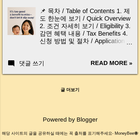
금 감면 대상이 되는 자산들 까지
thought like this? “Closing day…...
깔끔하게 정리해드릴게요. Today,
📌 목차 / Table of Contents 1. 제
I’ll clearly explain when you can
도 한눈에 보기 / Quick Overview
be exempt from capital gains tax,
2. 조건 자세히 보기 / Eligibility 3.
when you can’t, and what types
감면 혜택 내용 / Tax Benefits 4.
of properties may qualify for tax
신청 방법 및 절차 / Application
relief. | 1세대 1주택 비과세 요건
Process 5. 감면 후 추징 사유 /
Tax-Free Rule for a Single
Clawback Reasons 6. 자주 묻는
Homeowner 기본 요건 3가지 만
READ MORE »
댓글 쓰기
질문 / Q&A 출산은 축복이지만,
기억하세요: Just remember
경제적인 부담도 만만치 않죠.
these 3 core rules: 1세대가 국내
Having a baby is a blessing, but
에 1주택만 보유 Only one home
it comes with financial pressure
per household in Korea 보유기간
글 더보기
too. 2024년부터 시행되고 있는
2년 이상 Held for at least 2 years
‘출산가구 주택 취득세 감면제도’
조정대상지역이면 거주도 2년 이
알고 계시나요? This special tax
상 In regulated zones: also lived
benefit for families with newborns
Powered by Blogger
there for 2+ years 📌 Tip: 조정대
started in 2024 — but many
상지역 여부는 취득 당시 기준 입
people still don't know it exists!
해당 사이트의 글을 공유하실 때에는 꼭 출처를 표기해주세요- MoneyBee🐝
니다. Check if it was a regulated
정부가 마련한 좋은 제도라도, 내