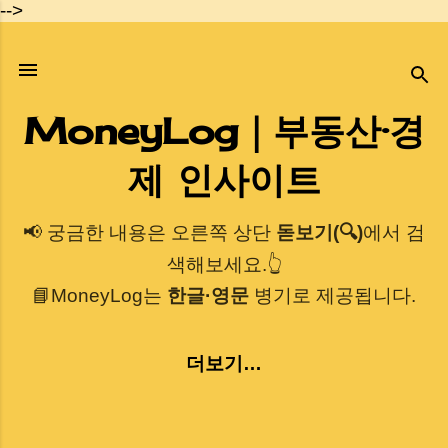
-->
기본 콘텐츠로 건너뛰기
MoneyLog｜부동산·경
제 인사이트
📢 궁금한 내용은 오른쪽 상단
돋보기(🔍)
에서 검
색해보세요.👆
📘MoneyLog는
한글·영문
병기로 제공됩니다.
더보기…