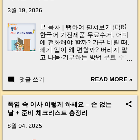
닌가요?” 하지만 현장에서 보면 전혀 그렇지 않
습니다. 잔금일은 ‘서류 몇 장 처리하는 날’이 아
3월 19, 2026
니라, 수천만 원, 많게는 수억 원이 한 번에 움직
이는 가장 긴장되는 순간 입니다. 실제로 제가
📑 목차 | 탭하여 펼쳐보기 🇰🇷
중개 현장에서 겪었던 일입니다. 금요일 오후 3
한국어 가전제품 무료수거, 어디
시, 이체 한도에 막혀 송금이 멈췄고 그 자리에
에 전화해야 할까? 가구 버릴 때,
서 계약이 무산될 뻔한 아찔한 상황이 있었습니
빼기 앱이 왜 편할까? 버리지 말
다. 또 어떤 분은 이렇게 말씀하십니다. “내 대출
고 나눔·기부하는 방법 무료 수거
인데 왜 내 통장으로 안 들어오죠?” “매도인이 대
가능한 품목 총정리 이건 수거 안
출 안 갚고 도망가면 어떡하죠?” 이 모든 불안,
됩니다! 주의사항 체크 과태료 피
사실은 ‘구조’를 몰라서 생기는 걱정입니다. 그래
READ MORE »
댓글 쓰기
하는 올바른 폐기 방법 자주 묻는
서 오늘은 잔금일에 실제로 돈이 어떻게 움직이
질문 (Q&A) 🇺🇸 English Where
는지, 왜 사고가 나는지, 그리고 무엇을 꼭 준비
to call for free appliance pickup
해야 하는지 중개 실무 기준으로 아주 쉽게 풀어
Why the “Bigi” app is the easiest
폭염 속 이사 이렇게 하세요 – 손 없는
드리겠습니다. 이 글 하나만 제대로 이해하시면,
for furniture disposal Sharing and
날 + 준비 체크리스트 총정리
잔금일이 더 이상 두려운 날이 아니라 “내 집을
donation instead of throwing
완성하는 마지막 퍼즐” 이 될 수 있습니다. |
away List of items eligible for
8월 04, 2025
Introduction (Tap to expand) Have you ever
free pickup Items that are NOT
thought like this? “Closing day…...
accepted How to avoid fines