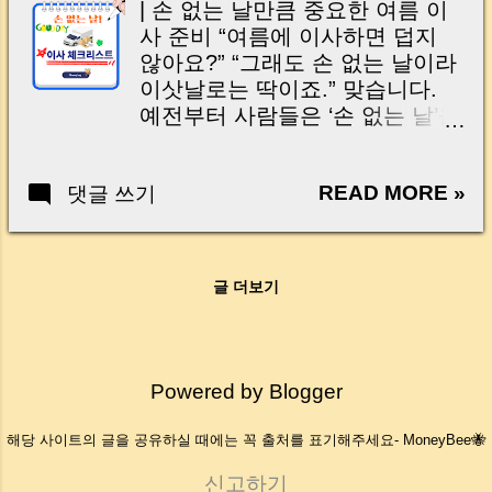
| 손 없는 날만큼 중요한 여름 이
when disposing items Frequently
사 준비 “여름에 이사하면 덥지
asked questions (Q&A) 요즘 이
않아요?” “그래도 손 없는 날이라
사 준비하면서 가장 골치 아픈 게
이삿날로는 딱이죠.” 맞습니다.
뭔지 아시죠? 바로 냉장고, 세탁
예전부터 사람들은 ‘손 없는 날’을
기, 가구 같은 대형 폐기물 처리
골라 이사를 했고, 지금도 이삿짐
입니다. “이거 스티커 어디서 사
센터 예약이 가장 빨리 차는 날이
지?” “버리려면 돈 얼마나 들지?”
READ MORE »
댓글 쓰기
바로 이 날이에요. 하지만… 손 없
“그냥 내놓으면 안 되나?” 이런 고
는 날에만 이사한다고 다 좋은 건
민하다가 신고 없이 버렸다가 과
아닙니다 . 7~8월, 폭염과 소나기,
태료 맞는 경우 , 생각보다 정말
휴가철 교통대란, 이삿짐 업체 가
많습니다. 특히 바쁜 이사 당일에
글 더보기
격 폭등… 이사 한 번 잘못 잡으면
는 놓치기 쉽죠. 그런데 의외로 많
더위에 지치고, 돈까지 더 쓰게 됩
은 분들이 모르는 사실이 하나 있
니다. 그래서 오늘은! ✔️ 손 없는
습니다. 가전제품은 무료로, 가구
날을 똑똑하게 활용하면서 ✔️ 여
Powered by Blogger
도 간편하게 버릴 수 있는 방법 이
름 이사 스트레스를 확 줄이는 실
이미 있다는 점입니다. 전화 한 통
전 꿀팁 을 정리해드릴게요. 이 글
해당 사이트의 글을 공유하실 때에는 꼭 출처를 표기해주세요- MoneyBee🐝
이면 냉장고·세탁기 무료 수거,
을 다 읽고 나면, 이번 여름 이사
앱 하나면 스티커 없이 가구 처리,
는 에어컨 없이도 시원하게, 후회
신고하기