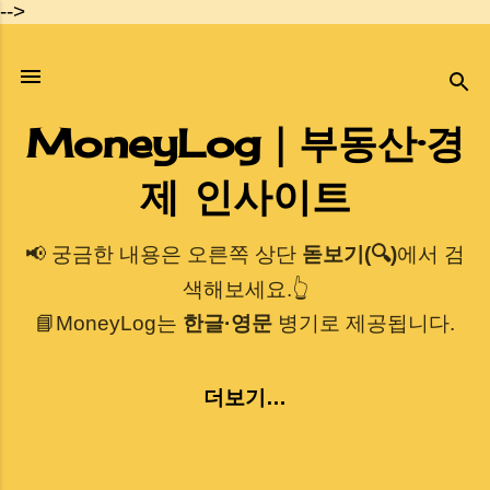
-->
기본 콘텐츠로 건너뛰기
MoneyLog｜부동산·경
제 인사이트
📢 궁금한 내용은 오른쪽 상단
돋보기(🔍)
에서 검
색해보세요.👆
📘MoneyLog는
한글·영문
병기로 제공됩니다.
더보기…