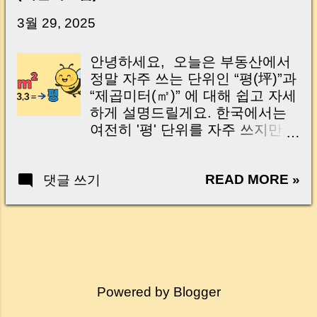
닌가요?” 하지만 현장에서 보면 전혀 그렇지 않
습니다. 잔금일은 ‘서류 몇 장 처리하는 날’이 아
3월 29, 2025
니라, 수천만 원, 많게는 수억 원이 한 번에 움직
이는 가장 긴장되는 순간 입니다. 실제로 제가
안녕하세요, 오늘은 부동산에서
중개 현장에서 겪었던 일입니다. 금요일 오후 3
정말 자주 쓰는 단위인 “평(坪)”과
시, 이체 한도에 막혀 송금이 멈췄고 그 자리에
“제곱미터(㎡)” 에 대해 쉽고 자세
서 계약이 무산될 뻔한 아찔한 상황이 있었습니
하게 설명드릴게요. 한국에서는
다. 또 어떤 분은 이렇게 말씀하십니다. “내 대출
여전히 '평' 단위를 자주 쓰지만,
인데 왜 내 통장으로 안 들어오죠?” “매도인이 대
공식 문서나 청약, 공공기관에서
출 안 갚고 도망가면 어떡하죠?” 이 모든 불안,
는 ‘㎡ (square meter)’ 가 기준이
사실은 ‘구조’를 몰라서 생기는 걱정입니다. 그래
READ MORE »
댓글 쓰기
에요. 처음엔 헷갈릴 수 있지만,
서 오늘은 잔금일에 실제로 돈이 어떻게 움직이
오늘 포스팅 하나로 완전 정리해
는지, 왜 사고가 나는지, 그리고 무엇을 꼭 준비
보아요! 1. 평(坪)과 제곱미터(㎡)
해야 하는지 중개 실무 기준으로 아주 쉽게 풀어
는 무엇인가요? | What is Pyeong
드리겠습니다. 이 글 하나만 제대로 이해하시면,
and Square Meter? 평(Pyeong)
잔금일이 더 이상 두려운 날이 아니라 “내 집을
은 한국과 일본 등 동아시아에서
완성하는 마지막 퍼즐” 이 될 수 있습니다. |
쓰이던 전통 면적 단위예요. 제곱
Introduction (Tap to expand) Have you ever
Powered by Blogger
미터(Square Meter, ㎡) 는 국제
thought like this? “Closing day…...
표준 단위(SI 단위)로, 전 세계적