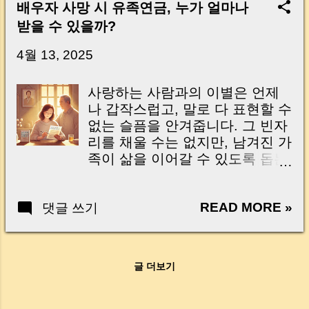
Key Takeaway 혹시 이런 생각 해보신 적 있으
배우자 사망 시 유족연금, 누가 얼마나
신가요? “잔금일… 그냥 돈 보내고 끝나는 거 아
받을 수 있을까?
닌가요?” 하지만 현장에서 보면 전혀 그렇지 않
습니다. 잔금일은 ‘서류 몇 장 처리하는 날’이 아
4월 13, 2025
니라, 수천만 원, 많게는 수억 원이 한 번에 움직
이는 가장 긴장되는 순간 입니다. 실제로 제가
사랑하는 사람과의 이별은 언제
중개 현장에서 겪었던 일입니다. 금요일 오후 3
나 갑작스럽고, 말로 다 표현할 수
시, 이체 한도에 막혀 송금이 멈췄고 그 자리에
없는 슬픔을 안겨줍니다. 그 빈자
서 계약이 무산될 뻔한 아찔한 상황이 있었습니
리를 채울 수는 없지만, 남겨진 가
다. 또 어떤 분은 이렇게 말씀하십니다. “내 대출
족이 삶을 이어갈 수 있도록 돕는
인데 왜 내 통장으로 안 들어오죠?” “매도인이 대
제도가 있어요. 그게 바로 국민연
출 안 갚고 도망가면 어떡하죠?” 이 모든 불안,
금 유족연금 입니다. Parting with
사실은 ‘구조’를 몰라서 생기는 걱정입니다. 그래
READ MORE »
댓글 쓰기
a loved one is one of life’s
서 오늘은 잔금일에 실제로 돈이 어떻게 움직이
hardest moments. While nothing
는지, 왜 사고가 나는지, 그리고 무엇을 꼭 준비
can replace their presence,
해야 하는지 중개 실무 기준으로 아주 쉽게 풀어
Korea’s Survivor’s Pension exists
드리겠습니다. 이 글 하나만 제대로 이해하시면,
글 더보기
to support the family they leave
잔금일이 더 이상 두려운 날이 아니라 “내 집을
behind—offering not just financial
완성하는 마지막 퍼즐” 이 될 수 있습니다. |
help, but a sense of continued