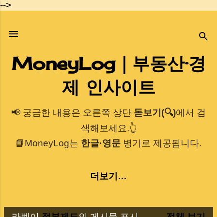
-->
기본 콘텐츠로 건너뛰기
MoneyLog｜부동산·경
제 인사이트
📢 궁금한 내용은 오른쪽 상단
돋보기(🔍)
에서 검
색해보세요.👆
📘MoneyLog는
한글·영문
병기로 제공됩니다.
더보기…
라벨이
정부제도
인 게시물 표시
전체 보기