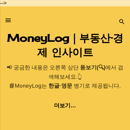
-->
기본 콘텐츠로 건너뛰기
MoneyLog｜부동산·경
제 인사이트
📢 궁금한 내용은 오른쪽 상단
돋보기(🔍)
에서 검
색해보세요.👆
📘MoneyLog는
한글·영문
병기로 제공됩니다.
더보기…