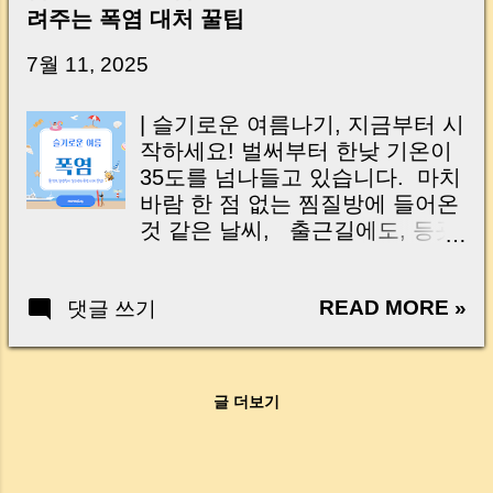
신가요? “잔금일… 그냥 돈 보내고 끝나는 거 아
려주는 폭염 대처 꿀팁
닌가요?” 하지만 현장에서 보면 전혀 그렇지 않
습니다. 잔금일은 ‘서류 몇 장 처리하는 날’이 아
7월 11, 2025
니라, 수천만 원, 많게는 수억 원이 한 번에 움직
이는 가장 긴장되는 순간 입니다. 실제로 제가
| 슬기로운 여름나기, 지금부터 시
중개 현장에서 겪었던 일입니다. 금요일 오후 3
작하세요! 벌써부터 한낮 기온이
시, 이체 한도에 막혀 송금이 멈췄고 그 자리에
35도를 넘나들고 있습니다. 마치
서 계약이 무산될 뻔한 아찔한 상황이 있었습니
바람 한 점 없는 찜질방에 들어온
다. 또 어떤 분은 이렇게 말씀하십니다. “내 대출
것 같은 날씨, 출근길에도, 등굣
인데 왜 내 통장으로 안 들어오죠?” “매도인이 대
길에도 눅눅한 더위에 몸은 늘어
출 안 갚고 도망가면 어떡하죠?” 이 모든 불안,
지고 숨이 턱! 막혀오죠. 그런데
사실은 ‘구조’를 몰라서 생기는 걱정입니다. 그래
READ MORE »
댓글 쓰기
이런 폭염이 단순히 ‘덥다’로 끝나
서 오늘은 잔금일에 실제로 돈이 어떻게 움직이
는 게 아니라는 사실, 알고 계셨나
는지, 왜 사고가 나는지, 그리고 무엇을 꼭 준비
요? 체온 조절이 어려워지면 열
해야 하는지 중개 실무 기준으로 아주 쉽게 풀어
사병, 탈진, 심하면 생명까지 위협
드리겠습니다. 이 글 하나만 제대로 이해하시면,
글 더보기
할 수 있습니다. 특히, 어린이, 노
잔금일이 더 이상 두려운 날이 아니라 “내 집을
약자, 야외 근로자에겐 치명적일
완성하는 마지막 퍼즐” 이 될 수 있습니다. |
수 있답니다. 그래서 오늘은 환경
Introduction (Tap to expand) Have you ever