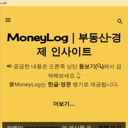
-->
기본 콘텐츠로 건너뛰기
MoneyLog｜부동산·경
제 인사이트
📢 궁금한 내용은 오른쪽 상단
돋보기(🔍)
에서 검
색해보세요.👆
📘MoneyLog는
한글·영문
병기로 제공됩니다.
더보기…
라벨이
asset strategy
인 게시물 표
전체 보기