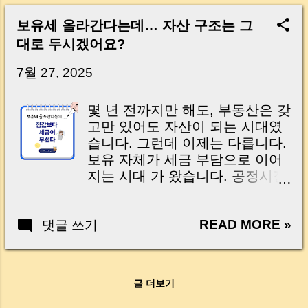
Real Risks and Mistakes to Avoid MoneyLog
Key Takeaway 혹시 이런 생각 해보신 적 있으
보유세 올라간다는데… 자산 구조는 그
신가요? “잔금일… 그냥 돈 보내고 끝나는 거 아
대로 두시겠어요?
닌가요?” 하지만 현장에서 보면 전혀 그렇지 않
습니다. 잔금일은 ‘서류 몇 장 처리하는 날’이 아
7월 27, 2025
니라, 수천만 원, 많게는 수억 원이 한 번에 움직
이는 가장 긴장되는 순간 입니다. 실제로 제가
몇 년 전까지만 해도, 부동산은 갖
중개 현장에서 겪었던 일입니다. 금요일 오후 3
고만 있어도 자산이 되는 시대였
시, 이체 한도에 막혀 송금이 멈췄고 그 자리에
습니다. 그런데 이제는 다릅니다.
서 계약이 무산될 뻔한 아찔한 상황이 있었습니
보유 자체가 세금 부담으로 이어
다. 또 어떤 분은 이렇게 말씀하십니다. “내 대출
지는 시대 가 왔습니다. 공정시장
인데 왜 내 통장으로 안 들어오죠?” “매도인이 대
가액비율이 80% 까지 올라가고,
출 안 갚고 도망가면 어떡하죠?” 이 모든 불안,
종합부동산세와 재산세 부담이
사실은 ‘구조’를 몰라서 생기는 걱정입니다. 그래
READ MORE »
댓글 쓰기
함께 늘어나면서 단순히 ‘가만히
서 오늘은 잔금일에 실제로 돈이 어떻게 움직이
가진 자’가 오히려 불리해지는 구
는지, 왜 사고가 나는지, 그리고 무엇을 꼭 준비
조가 되고 있어요. 특히 은퇴자,
해야 하는지 중개 실무 기준으로 아주 쉽게 풀어
현금흐름이 없는 자산가, 다주택
드리겠습니다. 이 글 하나만 제대로 이해하시면,
글 더보기
자 들에게는 이 변화가 더욱 치명
잔금일이 더 이상 두려운 날이 아니라 “내 집을
적일 수 있습니다. 이제는 어떤 자