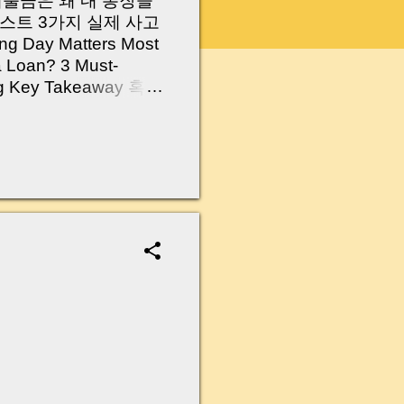
 대출금은 왜 내 통장을
스트 3가지 실제 사고
Day Matters Most
a Loan? 3 Must-
Log Key Takeaway 혹시
가요?” 하지만 현장에
 수천만 원, 많게는 수
현장에서 겪었던 일입니
무산될 뻔한 아찔한 상
장으로 안 들어오죠?”
를 몰라서 생기는 걱정입
나는지, 그리고 무엇을
 하나만 제대로 이해
이 될 수 있습니다. |
y…...