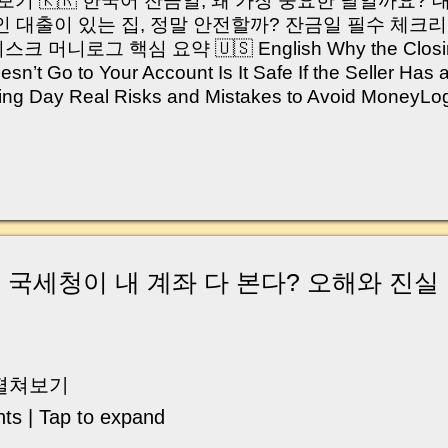
쳐보기 🇰🇷 한국어 잔금일, 왜 가장 중요한 날일까요?
 대출이 있는 집, 정말 안전할까? 잔금일 필수 체크리
머니로그 핵심 요약 🇺🇸 English Why the Closing 
’t Go to Your Account Is It Safe If the Seller Has 
sing Day Real Risks and Mistakes to Avoid Money
있으신가요? “잔금일… 그냥 돈 보내고 끝나는 거 아닌
않습니다. 잔금일은 ‘서류 몇 장 처리하는 날’이 아니라,
이는 가장 긴장되는 순간 입니다. 실제로 제가 중개 
, 이체 한도에 막혀 송금이 멈췄고 그 자리에서 계약이 
어떤 분은 이렇게 말씀하십니다. “내 대출인데 왜 내 통
고 도망가면 어떡하죠?” 이 모든 불안, 사실은 ‘구조’
잔금일에 실제로 돈이 어떻게 움직이는지, 왜 사고가 
국세청이 내 계좌 다 본다? 오해와 진실
중개 실무 기준으로 아주 쉽게 풀어드리겠습니다. 이 글
이상 두려운 날이 아니라 “내 집을 완성하는 마지막 퍼즐” 
expand) Have you ever thought like this? “Closing da
여 펼쳐보기
nts | Tap to expand