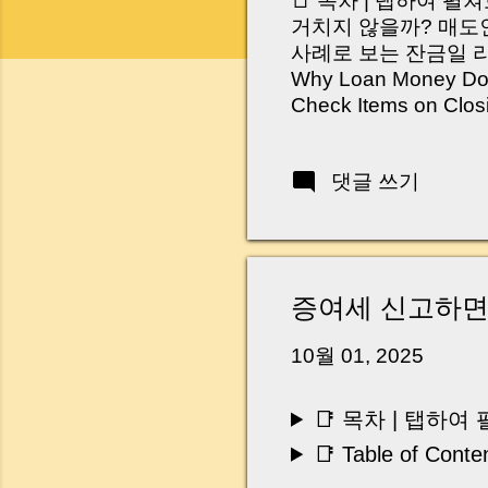
📑 목차 | 탭하여 펼
거치지 않을까? 매도인
사례로 보는 잔금일 리스크 
Why Loan Money Doesn
Check Items on Clo
이런 생각 해보신 적 
서 보면 전혀 그렇지 
댓글 쓰기
억 원이 한 번에 움직
다. 금요일 오후 3시
황이 있었습니다. 또 
“매도인이 대출 안 갚
니다. 그래서 오늘은 
증여세 신고하면 
꼭 준비해야 하는지 
하시면, 잔금일이 더 
10월 01, 2025
Introduction (Tap to 
📑 목차 | 탭하
📑 Table of Conte