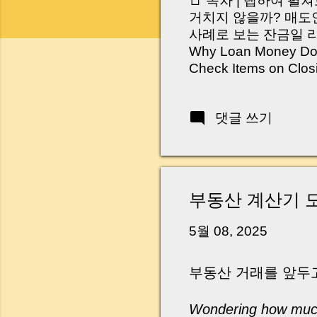
📑 목차 | 탭하여 펼
거치지 않을까? 매도인
사례로 보는 잔금일 리스크 
Why Loan Money Doesn
Check Items on Clo
이런 생각 해보신 적 
서 보면 전혀 그렇지 
댓글 쓰기
억 원이 한 번에 움직
다. 금요일 오후 3시
황이 있었습니다. 또 
“매도인이 대출 안 갚
니다. 그래서 오늘은 
부동산 계산기 
꼭 준비해야 하는지 
하시면, 잔금일이 더 
5월 08, 2025
Introduction (Tap to 
부동산 거래를 앞두
Wondering how much 