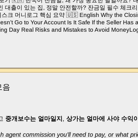
쳐보기 🇰🇷 한국어 잔금일, 왜 가장 중요한 날일까요?
 대출이 있는 집, 정말 안전할까? 잔금일 필수 체크리
머니로그 핵심 요약 🇺🇸 English Why the Closing 
’t Go to Your Account Is It Safe If the Seller Has 
sing Day Real Risks and Mistakes to Avoid Money
있으신가요? “잔금일… 그냥 돈 보내고 끝나는 거 아닌
않습니다. 잔금일은 ‘서류 몇 장 처리하는 날’이 아니라,
이는 가장 긴장되는 순간 입니다. 실제로 제가 중개 
, 이체 한도에 막혀 송금이 멈췄고 그 자리에서 계약이 
어떤 분은 이렇게 말씀하십니다. “내 대출인데 왜 내 통
고 도망가면 어떡하죠?” 이 모든 불안, 사실은 ‘구조’
잔금일에 실제로 돈이 어떻게 움직이는지, 왜 사고가 
모음
중개 실무 기준으로 아주 쉽게 풀어드리겠습니다. 이 글
이상 두려운 날이 아니라 “내 집을 완성하는 마지막 퍼즐” 
expand) Have you ever thought like this? “Closing da
고
중개보수는 얼마일지
,
상가는 얼마에 사야 수익
agent commission you’ll need to pay, or what pr