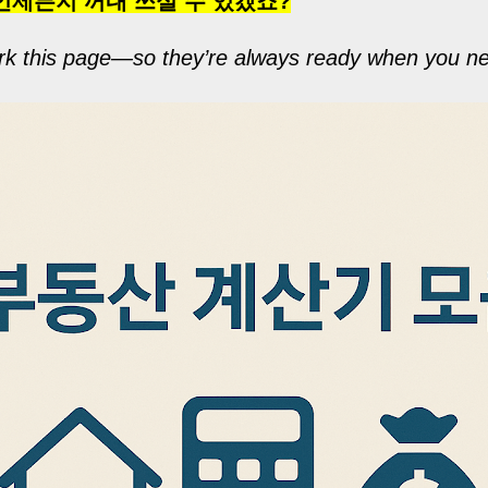
언제든지 꺼내 쓰실 수 있겠죠?
rk this page—so they’re always ready when you n