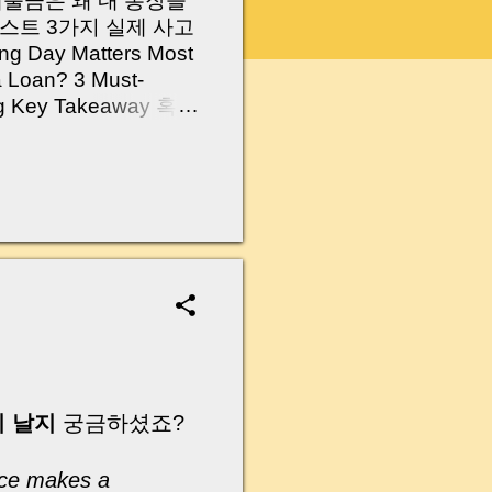
 대출금은 왜 내 통장을
스트 3가지 실제 사고
Day Matters Most
a Loan? 3 Must-
Log Key Takeaway 혹시
가요?” 하지만 현장에
 수천만 원, 많게는 수
현장에서 겪었던 일입니
무산될 뻔한 아찔한 상
장으로 안 들어오죠?”
를 몰라서 생기는 걱정입
나는지, 그리고 무엇을
 하나만 제대로 이해
이 될 수 있습니다. |
y…...
이 날지
궁금하셨죠?
ice makes a