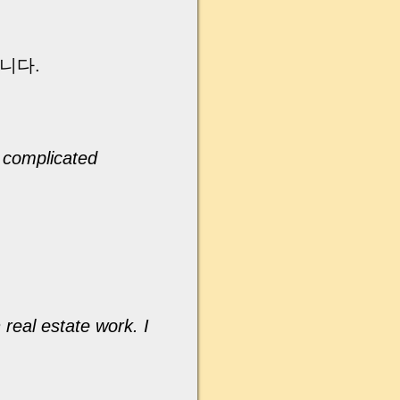
니다.
o complicated
real estate work. I