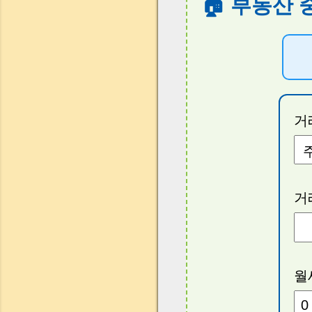
🏠 부동산
거
거
월