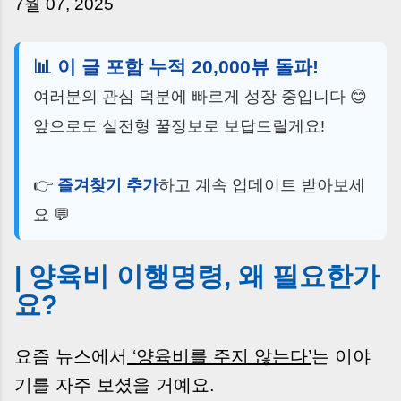
7월 07, 2025
는 날’이 아니라, 수천만 원, 많게는 수억 원이 한
번에 움직이는 가장 긴장되는 순간 입니다. 실제로
제가 중개 현장에서 겪었던 일입니다. 금요일 오후
📊 이 글 포함 누적 20,000뷰 돌파!
3시, 이체 한도에 막혀 송금이 멈췄고 그 자리에서
계약이 무산될 뻔한 아찔한 상황이 있었습니다. 또
여러분의 관심 덕분에 빠르게 성장 중입니다 😊
어떤 분은 이렇게 말씀하십니다. “내 대출인데 왜
앞으로도 실전형 꿀정보로 보답드릴게요!
내 통장으로 안 들어오죠?” “매도인이 대출 안 갚
고 도망가면 어떡하죠?” 이 모든 불안, 사실은 ‘구
조’를 몰라서 생기는 걱정입니다. 그래서 오늘은
👉
즐겨찾기 추가
하고 계속 업데이트 받아보세
잔금일에 실제로 돈이 어떻게 움직이는지, 왜 사고
요 💬
가 나는지, 그리고 무엇을 꼭 준비해야 하는지 중
개 실무 기준으로 아주 쉽게 풀어드리겠습니다. 이
글 하나만 제대로 이해하시면, 잔금일이 더 이상
| 양육비 이행명령, 왜 필요한가
두려운 날이 아니라 “내 집을 완성하는 마지막 퍼
요?
즐” 이 될 수 있습니다. | Introduction (Tap to
expand) Have you ever thought like this?
“Closing day…...
요즘 뉴스에서
‘양육비를 주지 않는다’
는 이야
기를 자주 보셨을 거예요.