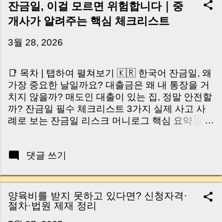
잔금일, 이걸 모르면 위험합니다｜중
개사가 알려주는 핵심 체크리스트
3월 28, 2026
📑 목차 | 탭하여 펼쳐보기 🇰🇷 한국어 잔금일, 왜
가장 중요한 날일까요? 대출금은 왜 내 통장을 거
치지 않을까? 매도인 대출이 있는 집, 정말 안전할
까? 잔금일 필수 체크리스트 3가지 실제 사고 사
례로 보는 잔금일 리스크 머니로그 핵심 요약 🇺🇸
English Why the Closing Day Matters Most Why
Loan Money Doesn’t Go to Your Account Is It
댓글 쓰기
Safe If the Seller Has a Loan? 3 Must-Check
Items on Closing Day Real Risks and Mistakes
to Avoid MoneyLog Key Takeaway 혹시 이런 생
각 해보신 적 있으신가요? “잔금일… 그냥 돈 보내
양육비를 받지 못하고 있다면? 신청자격·
고 끝나는 거 아닌가요?” 하지만 현장에서 보면 전
절차·법원 제재 정리
혀 그렇지 않습니다. 잔금일은 ‘서류 몇 장 처리하