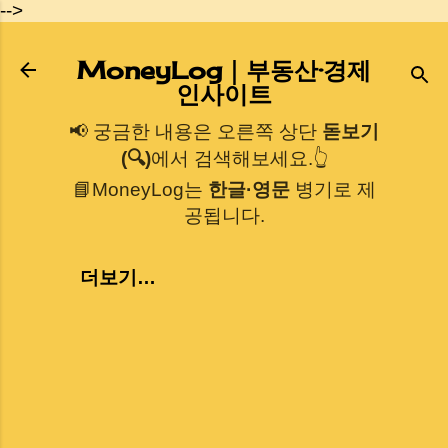
-->
기본 콘텐츠로 건너뛰기
MoneyLog｜부동산·경제
인사이트
📢 궁금한 내용은 오른쪽 상단
돋보기
(🔍)
에서 검색해보세요.👆
📘MoneyLog는
한글·영문
병기로 제
공됩니다.
더보기…