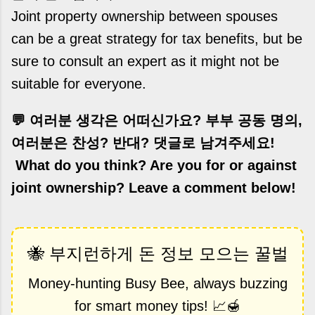
Joint property ownership between spouses
can be a great strategy for tax benefits, but be
sure to consult an expert as it might not be
suitable for everyone.
💬 여러분 생각은 어떠신가요? 부부 공동 명의,
여러분은 찬성? 반대? 댓글로 남겨주세요!
What do you think? Are you for or against
joint ownership? Leave a comment below!
🐝 부지런하게 돈 정보 모으는 꿀벌
Money-hunting Busy Bee, always buzzing
for smart money tips! 📈🍯