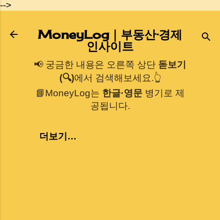
-->
기본 콘텐츠로 건너뛰기
MoneyLog｜부동산·경제
인사이트
📢 궁금한 내용은 오른쪽 상단
돋보기
(🔍)
에서 검색해보세요.👆
📘MoneyLog는
한글·영문
병기로 제
공됩니다.
더보기…