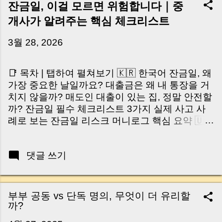
잔금일, 이걸 모르면 위험합니다｜중
개사가 알려주는 핵심 체크리스트
3월 28, 2026
📑 목차 | 탭하여 펼쳐보기 🇰🇷 한국어 잔금일, 왜
가장 중요한 날일까요? 대출금은 왜 내 통장을 거
치지 않을까? 매도인 대출이 있는 집, 정말 안전할
까? 잔금일 필수 체크리스트 3가지 실제 사고 사
례로 보는 잔금일 리스크 머니로그 핵심 요약 🇺🇸
English Why the Closing Day Matters Most Why
Loan Money Doesn’t Go to Your Account Is It
댓글 쓰기
Safe If the Seller Has a Loan? 3 Must-Check
Items on Closing Day Real Risks and Mistakes
to Avoid MoneyLog Key Takeaway 혹시 이런 생
각 해보신 적 있으신가요? “잔금일… 그냥 돈 보내
부부 공동 vs 단독 명의, 무엇이 더 유리할
고 끝나는 거 아닌가요?” 하지만 현장에서 보면 전
까?
혀 그렇지 않습니다. 잔금일은 ‘서류 몇 장 처리하