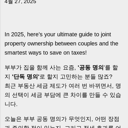
4월 27, 2025
는 날’이 아니라, 수천만 원, 많게는 수억 원이 한
번에 움직이는 가장 긴장되는 순간 입니다. 실제로
제가 중개 현장에서 겪었던 일입니다. 금요일 오후
3시, 이체 한도에 막혀 송금이 멈췄고 그 자리에서
계약이 무산될 뻔한 아찔한 상황이 있었습니다. 또
In 2025, here’s your ultimate guide to joint
어떤 분은 이렇게 말씀하십니다. “내 대출인데 왜
property ownership between couples and the
내 통장으로 안 들어오죠?” “매도인이 대출 안 갚
고 도망가면 어떡하죠?” 이 모든 불안, 사실은 ‘구
smartest ways to save on taxes!
조’를 몰라서 생기는 걱정입니다. 그래서 오늘은
잔금일에 실제로 돈이 어떻게 움직이는지, 왜 사고
부부가 집을 함께 사는 요즘,
'공동 명의
'를 할
가 나는지, 그리고 무엇을 꼭 준비해야 하는지 중
지
'단독 명의'
로 할지 고민하는 분들 많죠?
개 실무 기준으로 아주 쉽게 풀어드리겠습니다. 이
최근 부동산 세금 제도가 여러 번 바뀌면서, 명
글 하나만 제대로 이해하시면, 잔금일이 더 이상
두려운 날이 아니라 “내 집을 완성하는 마지막 퍼
의 선택이 세금 부담에 큰 차이를 만들 수 있습
즐” 이 될 수 있습니다. | Introduction (Tap to
니다.
expand) Have you ever thought like this?
“Closing day…...
오늘은 부부 공동 명의가 무엇인지, 어떤 장점
과 주의할 점이 있는지, 그리고 절세 효과를 어