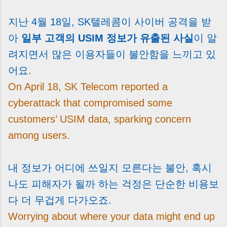
는 날’이 아니라, 수천만 원, 많게는 수억 원이 한
번에 움직이는 가장 긴장되는 순간 입니다. 실제로
지난 4월 18일, SK텔레콤이 사이버 공격을 받
제가 중개 현장에서 겪었던 일입니다. 금요일 오후
아
일부 고객의 USIM 정보가 유출된 사실
이 알
3시, 이체 한도에 막혀 송금이 멈췄고 그 자리에서
려지면서 많은 이용자들이 불안함을 느끼고 있
계약이 무산될 뻔한 아찔한 상황이 있었습니다. 또
어떤 분은 이렇게 말씀하십니다. “내 대출인데 왜
어요.
내 통장으로 안 들어오죠?” “매도인이 대출 안 갚
On April 18, SK Telecom reported a
고 도망가면 어떡하죠?” 이 모든 불안, 사실은 ‘구
cyberattack that compromised some
조’를 몰라서 생기는 걱정입니다. 그래서 오늘은
잔금일에 실제로 돈이 어떻게 움직이는지, 왜 사고
customers’ USIM data, sparking concern
가 나는지, 그리고 무엇을 꼭 준비해야 하는지 중
among users.
개 실무 기준으로 아주 쉽게 풀어드리겠습니다. 이
글 하나만 제대로 이해하시면, 잔금일이 더 이상
두려운 날이 아니라 “내 집을 완성하는 마지막 퍼
내 정보가 어디에 쓰일지 모른다는 불안, 혹시
즐” 이 될 수 있습니다. | Introduction (Tap to
나도 피해자가 될까 하는 걱정은 단순한 비용보
expand) Have you ever thought like this?
다 더 무겁게 다가오죠.
“Closing day…...
Worrying about where your data might end up