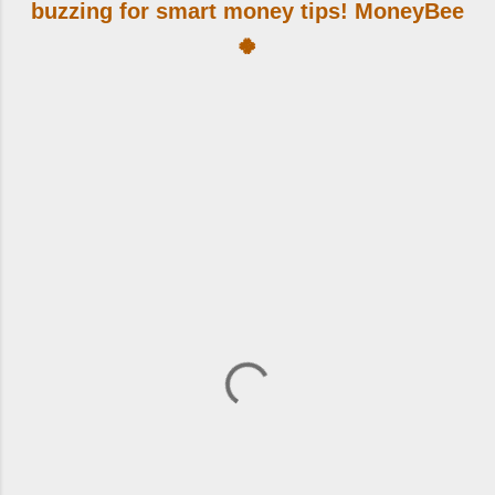
buzzing for smart money tips! MoneyBee
🍀
댓
글