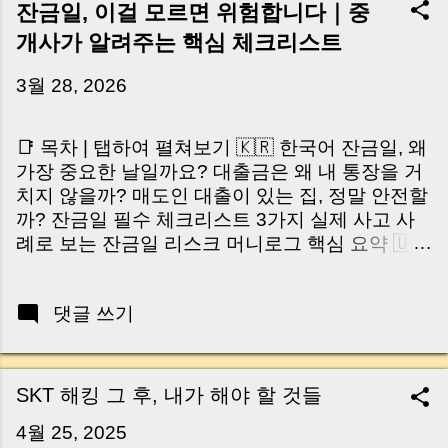
잔금일, 이걸 모르면 위험합니다｜중
개사가 알려주는 핵심 체크리스트
3월 28, 2026
📑 목차 | 탭하여 펼쳐보기 🇰🇷 한국어 잔금일, 왜
가장 중요한 날일까요? 대출금은 왜 내 통장을 거
치지 않을까? 매도인 대출이 있는 집, 정말 안전할
까? 잔금일 필수 체크리스트 3가지 실제 사고 사
례로 보는 잔금일 리스크 머니로그 핵심 요약 🇺🇸
English Why the Closing Day Matters Most Why
Loan Money Doesn’t Go to Your Account Is It
댓글 쓰기
Safe If the Seller Has a Loan? 3 Must-Check
Items on Closing Day Real Risks and Mistakes
to Avoid MoneyLog Key Takeaway 혹시 이런 생
각 해보신 적 있으신가요? “잔금일… 그냥 돈 보내
SKT 해킹 그 후, 내가 해야 할 것들
고 끝나는 거 아닌가요?” 하지만 현장에서 보면 전
4월 25, 2025
혀 그렇지 않습니다. 잔금일은 ‘서류 몇 장 처리하