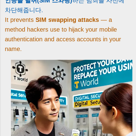
인증을 탈취(SIM 스와핑)
하는 범죄를 사전에
차단해줍니다.
It prevents
SIM swapping attacks
— a
method hackers use to hijack your mobile
authentication and access accounts in your
name.