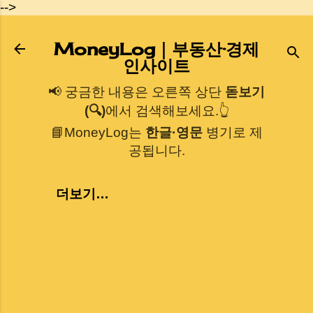
-->
기본 콘텐츠로 건너뛰기
MoneyLog｜부동산·경제
인사이트
📢 궁금한 내용은 오른쪽 상단
돋보기
(🔍)
에서 검색해보세요.👆
📘MoneyLog는
한글·영문
병기로 제
공됩니다.
더보기…