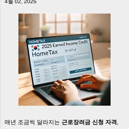
4월 02, 2025
는 날’이 아니라, 수천만 원, 많게는 수억 원이 한
번에 움직이는 가장 긴장되는 순간 입니다. 실제로
제가 중개 현장에서 겪었던 일입니다. 금요일 오후
3시, 이체 한도에 막혀 송금이 멈췄고 그 자리에서
계약이 무산될 뻔한 아찔한 상황이 있었습니다. 또
어떤 분은 이렇게 말씀하십니다. “내 대출인데 왜
내 통장으로 안 들어오죠?” “매도인이 대출 안 갚
고 도망가면 어떡하죠?” 이 모든 불안, 사실은 ‘구
조’를 몰라서 생기는 걱정입니다. 그래서 오늘은
잔금일에 실제로 돈이 어떻게 움직이는지, 왜 사고
가 나는지, 그리고 무엇을 꼭 준비해야 하는지 중
개 실무 기준으로 아주 쉽게 풀어드리겠습니다. 이
글 하나만 제대로 이해하시면, 잔금일이 더 이상
두려운 날이 아니라 “내 집을 완성하는 마지막 퍼
즐” 이 될 수 있습니다. | Introduction (Tap to
expand) Have you ever thought like this?
“Closing day…...
매년 조금씩 달라지는
근로장려금 신청 자격
,