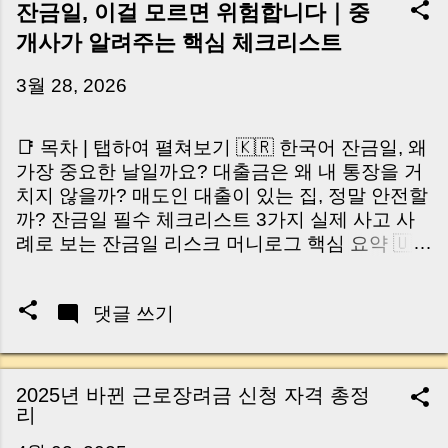
잔금일, 이걸 모르면 위험합니다｜중
개사가 알려주는 핵심 체크리스트
3월 28, 2026
📑 목차 | 탭하여 펼쳐보기 🇰🇷 한국어 잔금일, 왜
가장 중요한 날일까요? 대출금은 왜 내 통장을 거
치지 않을까? 매도인 대출이 있는 집, 정말 안전할
까? 잔금일 필수 체크리스트 3가지 실제 사고 사
례로 보는 잔금일 리스크 머니로그 핵심 요약 🇺🇸
English Why the Closing Day Matters Most Why
Loan Money Doesn’t Go to Your Account Is It
댓글 쓰기
Safe If the Seller Has a Loan? 3 Must-Check
Items on Closing Day Real Risks and Mistakes
to Avoid MoneyLog Key Takeaway 혹시 이런 생
각 해보신 적 있으신가요? “잔금일… 그냥 돈 보내
2025년 바뀐 근로장려금 신청 자격 총정
고 끝나는 거 아닌가요?” 하지만 현장에서 보면 전
리
혀 그렇지 않습니다. 잔금일은 ‘서류 몇 장 처리하