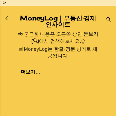
-->
기본 콘텐츠로 건너뛰기
MoneyLog｜부동산·경제
인사이트
📢 궁금한 내용은 오른쪽 상단
돋보기
(🔍)
에서 검색해보세요.👆
📘MoneyLog는
한글·영문
병기로 제
공됩니다.
더보기…