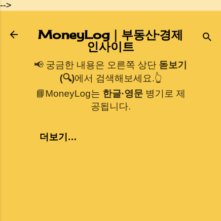
-->
기본 콘텐츠로 건너뛰기
MoneyLog｜부동산·경제
인사이트
📢 궁금한 내용은 오른쪽 상단
돋보기
(🔍)
에서 검색해보세요.👆
📘MoneyLog는
한글·영문
병기로 제
공됩니다.
더보기…