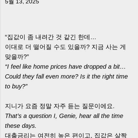
5월 13, 2025
는 날’이 아니라, 수천만 원, 많게는 수억 원이 한
번에 움직이는 가장 긴장되는 순간 입니다. 실제로
제가 중개 현장에서 겪었던 일입니다. 금요일 오후
3시, 이체 한도에 막혀 송금이 멈췄고 그 자리에서
계약이 무산될 뻔한 아찔한 상황이 있었습니다. 또
“집값이 좀 내려간 것 같긴 한데…
어떤 분은 이렇게 말씀하십니다. “내 대출인데 왜
이대로 더 떨어질 수도 있을까? 지금 사는 게
내 통장으로 안 들어오죠?” “매도인이 대출 안 갚
고 도망가면 어떡하죠?” 이 모든 불안, 사실은 ‘구
맞을까?”
조’를 몰라서 생기는 걱정입니다. 그래서 오늘은
“I feel like home prices have dropped a bit…
잔금일에 실제로 돈이 어떻게 움직이는지, 왜 사고
Could they fall even more? Is it the right time
가 나는지, 그리고 무엇을 꼭 준비해야 하는지 중
개 실무 기준으로 아주 쉽게 풀어드리겠습니다. 이
to buy?”
글 하나만 제대로 이해하시면, 잔금일이 더 이상
두려운 날이 아니라 “내 집을 완성하는 마지막 퍼
지니가 요즘 정말 자주 듣는 질문이에요.
즐” 이 될 수 있습니다. | Introduction (Tap to
expand) Have you ever thought like this?
That’s a question I, Genie, hear all the time
“Closing day…...
these days.
대출금리는 여전히 높은 편이고, 집값은 살짝