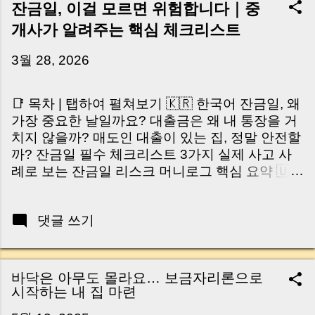
잔금일, 이걸 모르면 위험합니다｜중
개사가 알려주는 핵심 체크리스트
3월 28, 2026
📑 목차 | 탭하여 펼쳐보기 🇰🇷 한국어 잔금일, 왜
가장 중요한 날일까요? 대출금은 왜 내 통장을 거
치지 않을까? 매도인 대출이 있는 집, 정말 안전할
까? 잔금일 필수 체크리스트 3가지 실제 사고 사
례로 보는 잔금일 리스크 머니로그 핵심 요약 🇺🇸
English Why the Closing Day Matters Most Why
Loan Money Doesn’t Go to Your Account Is It
댓글 쓰기
Safe If the Seller Has a Loan? 3 Must-Check
Items on Closing Day Real Risks and Mistakes
to Avoid MoneyLog Key Takeaway 혹시 이런 생
각 해보신 적 있으신가요? “잔금일… 그냥 돈 보내
바닥은 아무도 몰라요… 보금자리론으로
고 끝나는 거 아닌가요?” 하지만 현장에서 보면 전
시작하는 내 집 마련
혀 그렇지 않습니다. 잔금일은 ‘서류 몇 장 처리하