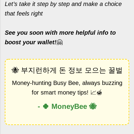
Let’s take it step by step and make a choice
that feels right
See you soon with more helpful info to
boost your wallet!
🤗
🐝 부지런하게 돈 정보 모으는 꿀벌
Money-hunting Busy Bee, always buzzing
for smart money tips! 📈🍯
- 🍀 MoneyBee 🐝