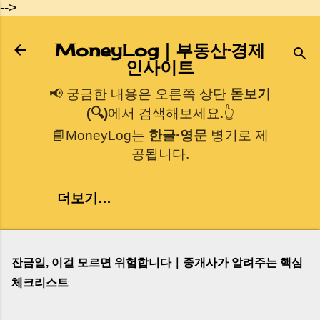
-->
기본 콘텐츠로 건너뛰기
MoneyLog｜부동산·경제
인사이트
📢 궁금한 내용은 오른쪽 상단
돋보기
(🔍)
에서 검색해보세요.👆
📘MoneyLog는
한글·영문
병기로 제
공됩니다.
더보기…
잔금일, 이걸 모르면 위험합니다｜중개사가 알려주는 핵심
체크리스트