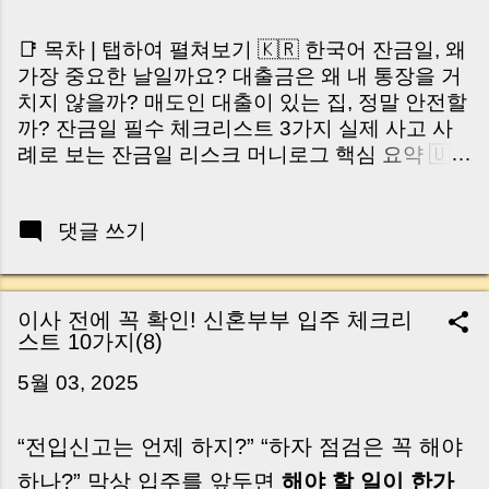
📑 목차 | 탭하여 펼쳐보기 🇰🇷 한국어 잔금일, 왜
가장 중요한 날일까요? 대출금은 왜 내 통장을 거
치지 않을까? 매도인 대출이 있는 집, 정말 안전할
까? 잔금일 필수 체크리스트 3가지 실제 사고 사
례로 보는 잔금일 리스크 머니로그 핵심 요약 🇺🇸
English Why the Closing Day Matters Most Why
Loan Money Doesn’t Go to Your Account Is It
댓글 쓰기
Safe If the Seller Has a Loan? 3 Must-Check
Items on Closing Day Real Risks and Mistakes
to Avoid MoneyLog Key Takeaway 혹시 이런 생
각 해보신 적 있으신가요? “잔금일… 그냥 돈 보내
이사 전에 꼭 확인! 신혼부부 입주 체크리
고 끝나는 거 아닌가요?” 하지만 현장에서 보면 전
스트 10가지(8)
혀 그렇지 않습니다. 잔금일은 ‘서류 몇 장 처리하
5월 03, 2025
는 날’이 아니라, 수천만 원, 많게는 수억 원이 한
번에 움직이는 가장 긴장되는 순간 입니다. 실제로
제가 중개 현장에서 겪었던 일입니다. 금요일 오후
“전입신고는 언제 하지?” “하자 점검은 꼭 해야
3시, 이체 한도에 막혀 송금이 멈췄고 그 자리에서
하나?” 막상 입주를 앞두면
해야 할 일이 한가