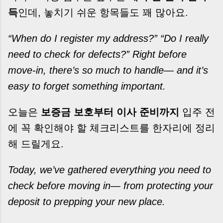
계약이 무산될 뻔한 아찔한 상황이 있었습니다. 또
득
인데, 놓치기 쉬운 항목들도 꽤 많아요.
어떤 분은 이렇게 말씀하십니다. “내 대출인데 왜
내 통장으로 안 들어오죠?” “매도인이 대출 안 갚
“When do I register my address?” “Do I really
고 도망가면 어떡하죠?” 이 모든 불안, 사실은 ‘구
조’를 몰라서 생기는 걱정입니다. 그래서 오늘은
need to check for defects?” Right before
잔금일에 실제로 돈이 어떻게 움직이는지, 왜 사고
move-in, there’s so much to handle— and it’s
가 나는지, 그리고 무엇을 꼭 준비해야 하는지 중
easy to forget something important.
개 실무 기준으로 아주 쉽게 풀어드리겠습니다. 이
글 하나만 제대로 이해하시면, 잔금일이 더 이상
두려운 날이 아니라 “내 집을 완성하는 마지막 퍼
오늘은
보증금 보호부터 이사 준비까지
입주 전
즐” 이 될 수 있습니다. | Introduction (Tap to
에 꼭 확인해야 할 체크리스트를 한자리에 정리
expand) Have you ever thought like this?
해 드릴게요.
“Closing day…...
Today, we’ve gathered everything you need to
check before moving in— from protecting your
deposit to prepping your new place.