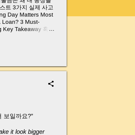
 대출금은 왜 내 통장을
스트 3가지 실제 사고
Day Matters Most
a Loan? 3 Must-
Log Key Takeaway 혹시
가요?” 하지만 현장에
 수천만 원, 많게는 수
현장에서 겪었던 일입니
무산될 뻔한 아찔한 상
장으로 안 들어오죠?”
를 몰라서 생기는 걱정입
나는지, 그리고 무엇을
 하나만 제대로 이해
이 될 수 있습니다. |
y…...
 보일까요?”
ke it look bigger