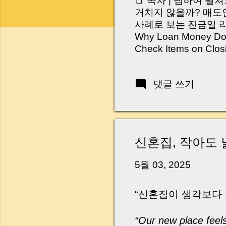
📑 목차 | 탭하여 펼
거치지 않을까? 매도인
사례로 보는 잔금일 리스크 
Why Loan Money Doesn
Check Items on Clo
이런 생각 해보신 적 
서 보면 전혀 그렇지 
댓글 쓰기
억 원이 한 번에 움직
다. 금요일 오후 3시
황이 있었습니다. 또 
“매도인이 대출 안 갚
니다. 그래서 오늘은 
신혼집, 작아도 
꼭 준비해야 하는지 
하시면, 잔금일이 더 
5월 03, 2025
Introduction (Tap to 
“신혼집이 생각보다 
“Our new place feels