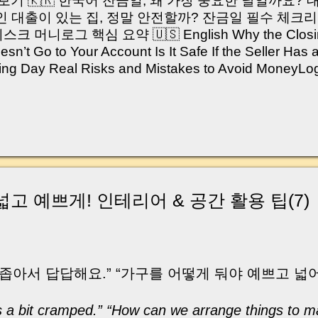
쳐보기 🇰🇷 한국어 잔금일, 왜 가장 중요한 날일까요?
 대출이 있는 집, 정말 안전할까? 잔금일 필수 체크리
머니로그 핵심 요약 🇺🇸 English Why the Closing 
’t Go to Your Account Is It Safe If the Seller Has 
sing Day Real Risks and Mistakes to Avoid Money
있으신가요? “잔금일… 그냥 돈 보내고 끝나는 거 아닌
않습니다. 잔금일은 ‘서류 몇 장 처리하는 날’이 아니라,
이는 가장 긴장되는 순간 입니다. 실제로 제가 중개 
, 이체 한도에 막혀 송금이 멈췄고 그 자리에서 계약이 
어떤 분은 이렇게 말씀하십니다. “내 대출인데 왜 내 통
고 도망가면 어떡하죠?” 이 모든 불안, 사실은 ‘구조’
잔금일에 실제로 돈이 어떻게 움직이는지, 왜 사고가 
넓고 예쁘게! 인테리어 & 공간 활용 팁(7)
중개 실무 기준으로 아주 쉽게 풀어드리겠습니다. 이 글
이상 두려운 날이 아니라 “내 집을 완성하는 마지막 퍼즐” 
expand) Have you ever thought like this? “Closing da
좁아서 답답해요.” “가구를 어떻게 둬야 예쁘고 넓어
 a bit cramped.” “How can we arrange things to ma