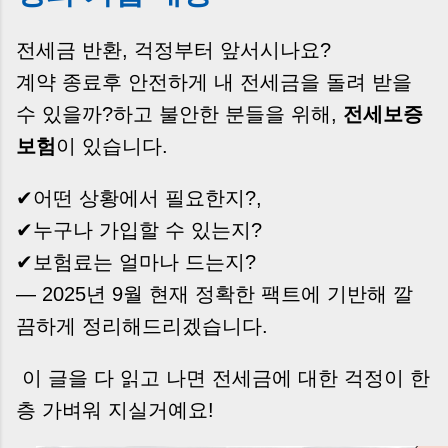
계약이 무산될 뻔한 아찔한 상황이 있었습니다. 또
어떤 분은 이렇게 말씀하십니다. “내 대출인데 왜
전세금 반환, 걱정부터 앞서시나요?
내 통장으로 안 들어오죠?” “매도인이 대출 안 갚
고 도망가면 어떡하죠?” 이 모든 불안, 사실은 ‘구
계약 종료후 안전하게 내 전세금을 돌려 받을
조’를 몰라서 생기는 걱정입니다. 그래서 오늘은
수 있을까?하고 불안한 분들을 위해,
전세보증
잔금일에 실제로 돈이 어떻게 움직이는지, 왜 사고
보험
이 있습니다.
가 나는지, 그리고 무엇을 꼭 준비해야 하는지 중
개 실무 기준으로 아주 쉽게 풀어드리겠습니다. 이
✔어떤 상황에서 필요한지?,
글 하나만 제대로 이해하시면, 잔금일이 더 이상
두려운 날이 아니라 “내 집을 완성하는 마지막 퍼
✔누구나 가입할 수 있는지?
즐” 이 될 수 있습니다. | Introduction (Tap to
✔보험료는 얼마나 드는지?
expand) Have you ever thought like this?
— 2025년 9월 현재 정확한 팩트에 기반해 깔
“Closing day…...
끔하게 정리해드리겠습니다.
이 글을 다 읽고 나면 전세금에 대한 걱정이 한
층 가벼워 지실거예요!