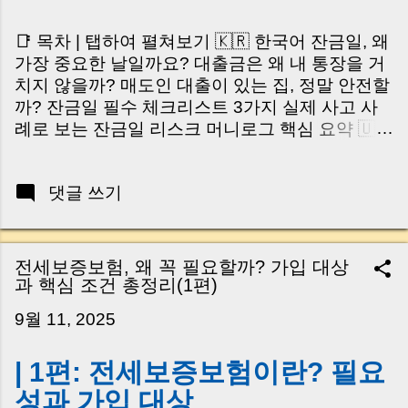
📑 목차 | 탭하여 펼쳐보기 🇰🇷 한국어 잔금일, 왜
가장 중요한 날일까요? 대출금은 왜 내 통장을 거
치지 않을까? 매도인 대출이 있는 집, 정말 안전할
까? 잔금일 필수 체크리스트 3가지 실제 사고 사
례로 보는 잔금일 리스크 머니로그 핵심 요약 🇺🇸
English Why the Closing Day Matters Most Why
Loan Money Doesn’t Go to Your Account Is It
댓글 쓰기
Safe If the Seller Has a Loan? 3 Must-Check
Items on Closing Day Real Risks and Mistakes
to Avoid MoneyLog Key Takeaway 혹시 이런 생
각 해보신 적 있으신가요? “잔금일… 그냥 돈 보내
전세보증보험, 왜 꼭 필요할까? 가입 대상
고 끝나는 거 아닌가요?” 하지만 현장에서 보면 전
과 핵심 조건 총정리(1편)
혀 그렇지 않습니다. 잔금일은 ‘서류 몇 장 처리하
9월 11, 2025
는 날’이 아니라, 수천만 원, 많게는 수억 원이 한
번에 움직이는 가장 긴장되는 순간 입니다. 실제로
| 1편: 전세보증보험이란? 필요
제가 중개 현장에서 겪었던 일입니다. 금요일 오후
3시, 이체 한도에 막혀 송금이 멈췄고 그 자리에서
성과 가입 대상