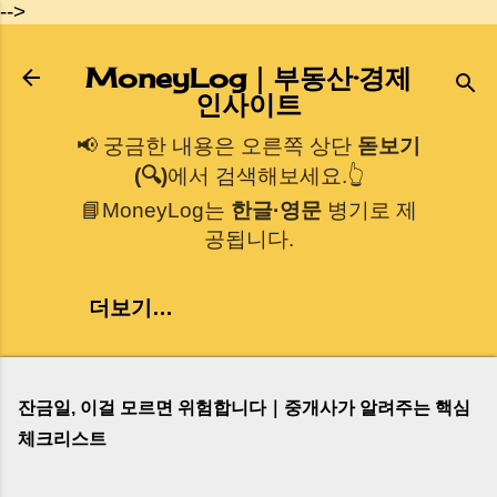
-->
기본 콘텐츠로 건너뛰기
MoneyLog｜부동산·경제
인사이트
📢 궁금한 내용은 오른쪽 상단
돋보기
(🔍)
에서 검색해보세요.👆
📘MoneyLog는
한글·영문
병기로 제
공됩니다.
더보기…
잔금일, 이걸 모르면 위험합니다｜중개사가 알려주는 핵심
체크리스트