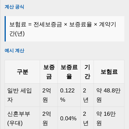
계산 공식
보험료 = 전세보증금 × 보증료율 × 계약기
간(년)
예시 계산
보증
보증료
기
구분
보험료
금
율
간
일반 세입
2억
0.122
2
약 48.8만
자
원
%
년
원
신혼부부
2억
2
약 16만
0.04%
(우대)
원
년
원