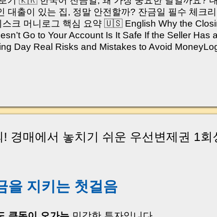
쳐보기 🇰🇷 한국어 잔금일, 왜 가장 중요한 날일까요?
 대출이 있는 집, 정말 안전할까? 잔금일 필수 체크리
머니로그 핵심 요약 🇺🇸 English Why the Closing 
’t Go to Your Account Is It Safe If the Seller Has 
sing Day Real Risks and Mistakes to Avoid Money
있으신가요? “잔금일… 그냥 돈 보내고 끝나는 거 아닌
않습니다. 잔금일은 ‘서류 몇 장 처리하는 날’이 아니라,
이는 가장 긴장되는 순간 입니다. 실제로 제가 중개 
, 이체 한도에 막혀 송금이 멈췄고 그 자리에서 계약이 
어떤 분은 이렇게 말씀하십니다. “내 대출인데 왜 내 통
고 도망가면 어떡하죠?” 이 모든 불안, 사실은 ‘구조’
잔금일에 실제로 돈이 어떻게 움직이는지, 왜 사고가 
! 경매에서 놓치기 쉬운 우선변제권 1회
중개 실무 기준으로 아주 쉽게 풀어드리겠습니다. 이 글
이상 두려운 날이 아니라 “내 집을 완성하는 마지막 퍼즐” 
expand) Have you ever thought like this? “Closing da
 보증금을 지키는 첫걸음
도 큰돈이 오가는
민감한 투자입니다.