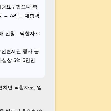
 배당요구했으나 확
낙찰 → A씨는 대항력
매 신청 - 낙찰자 C
 우선변제권 행사 불
사실상 5억 5천만
겹치면 낙찰자도, 임