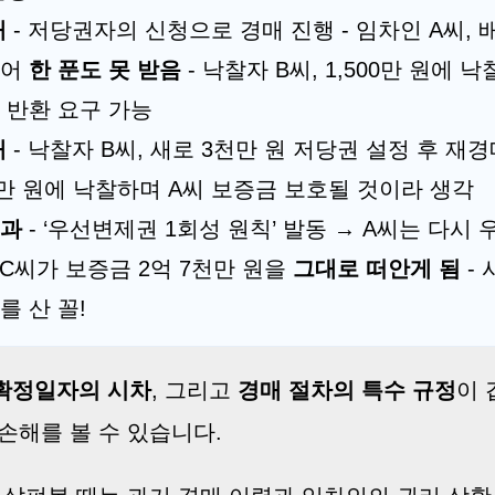
매
- 저당권자의 신청으로 경매 진행 - 임차인 A씨,
늦어
한 푼도 못 받음
- 낙찰자 B씨, 1,500만 원에 
 반환 요구 가능
매
- 낙찰자 B씨, 새로 3천만 원 저당권 설정 후 재경
8천만 원에 낙찰하며 A씨 보증금 보호될 것이라 생각
결과
- ‘우선변제권 1회성 원칙’ 발동 → A씨는 다시
 C씨가 보증금 2억 7천만 원을
그대로 떠안게 됨
- 
를 산 꼴!
확정일자의 시차
, 그리고
경매 절차의 특수 규정
이 
손해를 볼 수 있습니다.