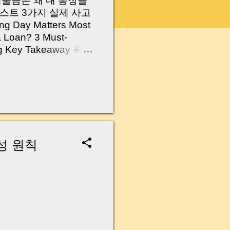
 대출금은 왜 내 통장을
스트 3가지 실제 사고
Day Matters Most
a Loan? 3 Must-
Log Key Takeaway 혹시
가요?” 하지만 현장에
 수천만 원, 많게는 수
현장에서 겪었던 일입니
무산될 뻔한 아찔한 상
장으로 안 들어오죠?”
를 몰라서 생기는 걱정입
나는지, 그리고 무엇을
성 원칙
 하나만 제대로 이해
이 될 수 있습니다. |
y…...