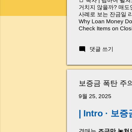
📑 목차 | 탭하여 펼
거치지 않을까? 매도인
사례로 보는 잔금일 리스크 
Why Loan Money Doesn
Check Items on Clo
이런 생각 해보신 적 
서 보면 전혀 그렇지 
댓글 쓰기
억 원이 한 번에 움직
다. 금요일 오후 3시
황이 있었습니다. 또 
“매도인이 대출 안 갚
니다. 그래서 오늘은 
보증금 폭탄 주의
꼭 준비해야 하는지 
하시면, 잔금일이 더 
9월 25, 2025
Introduction (Tap to 
| Intro ·
경매는
조금만 놓쳐