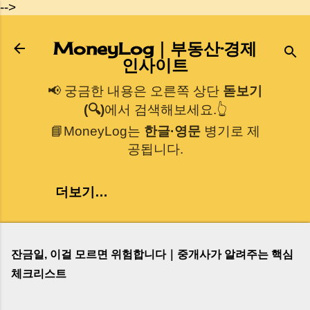
-->
기본 콘텐츠로 건너뛰기
MoneyLog｜부동산·경제
인사이트
📢 궁금한 내용은 오른쪽 상단
돋보기
(🔍)
에서 검색해보세요.👆
📘MoneyLog는
한글·영문
병기로 제
공됩니다.
더보기…
잔금일, 이걸 모르면 위험합니다｜중개사가 알려주는 핵심
체크리스트