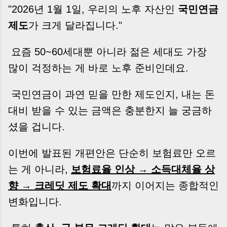
계약이 무산될 뻔한 아찔한 상황이 있었습니다. 또
"2026년 1월 1일, 우리의 노후 자산인
국민연금
어떤 분은 이렇게 말씀하십니다. “내 대출인데 왜
제도
가 크게 달라집니다."
내 통장으로 안 들어오죠?” “매도인이 대출 안 갚
고 도망가면 어떡하죠?” 이 모든 불안, 사실은 ‘구
요즘 50~60세대뿐 아니라 젊은 세대도 가장
조’를 몰라서 생기는 걱정입니다. 그래서 오늘은
잔금일에 실제로 돈이 어떻게 움직이는지, 왜 사고
많이 걱정하는 게 바로 노후 준비인데요.
가 나는지, 그리고 무엇을 꼭 준비해야 하는지 중
개 실무 기준으로 아주 쉽게 풀어드리겠습니다. 이
국민연금이 과연 믿을 만한 제도인지, 내는 돈
글 하나만 제대로 이해하시면, 잔금일이 더 이상
대비 받을 수 있는 금액은 충분한지 늘 궁금하
두려운 날이 아니라 “내 집을 완성하는 마지막 퍼
즐” 이 될 수 있습니다. | Introduction (Tap to
셨을 겁니다.
expand) Have you ever thought like this?
“Closing day…...
이번에 발표된 개편안은 단순히 보험료만 오르
는 게 아니라,
보험료율 인상 → 소득대체율 상
향 → 크레딧 제도 확대
까지 이어지는 종합적인
변화입니다.