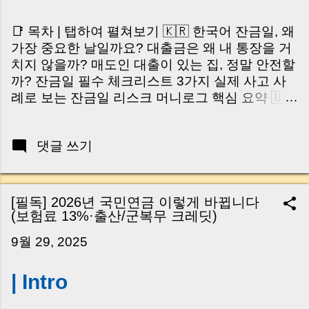
📑 목차 | 탭하여 펼쳐보기 🇰🇷 한국어 잔금일, 왜
가장 중요한 날일까요? 대출금은 왜 내 통장을 거
치지 않을까? 매도인 대출이 있는 집, 정말 안전할
까? 잔금일 필수 체크리스트 3가지 실제 사고 사
례로 보는 잔금일 리스크 머니로그 핵심 요약 🇺🇸
English Why the Closing Day Matters Most Why
Loan Money Doesn’t Go to Your Account Is It
댓글 쓰기
Safe If the Seller Has a Loan? 3 Must-Check
Items on Closing Day Real Risks and Mistakes
to Avoid MoneyLog Key Takeaway 혹시 이런 생
각 해보신 적 있으신가요? “잔금일… 그냥 돈 보내
[필독] 2026년 국민연금 이렇게 바뀝니다
고 끝나는 거 아닌가요?” 하지만 현장에서 보면 전
(보험료 13%·출산/군복무 크레딧)
혀 그렇지 않습니다. 잔금일은 ‘서류 몇 장 처리하
9월 29, 2025
는 날’이 아니라, 수천만 원, 많게는 수억 원이 한
번에 움직이는 가장 긴장되는 순간 입니다. 실제로
| Intro
제가 중개 현장에서 겪었던 일입니다. 금요일 오후
3시, 이체 한도에 막혀 송금이 멈췄고 그 자리에서