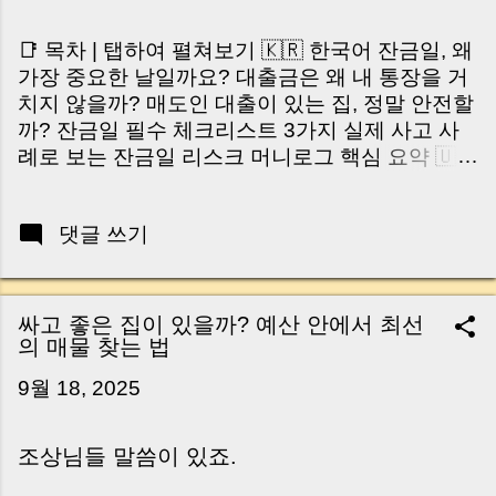
📑 목차 | 탭하여 펼쳐보기 🇰🇷 한국어 잔금일, 왜
가장 중요한 날일까요? 대출금은 왜 내 통장을 거
치지 않을까? 매도인 대출이 있는 집, 정말 안전할
까? 잔금일 필수 체크리스트 3가지 실제 사고 사
례로 보는 잔금일 리스크 머니로그 핵심 요약 🇺🇸
English Why the Closing Day Matters Most Why
Loan Money Doesn’t Go to Your Account Is It
댓글 쓰기
Safe If the Seller Has a Loan? 3 Must-Check
Items on Closing Day Real Risks and Mistakes
to Avoid MoneyLog Key Takeaway 혹시 이런 생
각 해보신 적 있으신가요? “잔금일… 그냥 돈 보내
싸고 좋은 집이 있을까? 예산 안에서 최선
고 끝나는 거 아닌가요?” 하지만 현장에서 보면 전
의 매물 찾는 법
혀 그렇지 않습니다. 잔금일은 ‘서류 몇 장 처리하
9월 18, 2025
는 날’이 아니라, 수천만 원, 많게는 수억 원이 한
번에 움직이는 가장 긴장되는 순간 입니다. 실제로
제가 중개 현장에서 겪었던 일입니다. 금요일 오후
조상님들 말씀이 있죠.
3시, 이체 한도에 막혀 송금이 멈췄고 그 자리에서