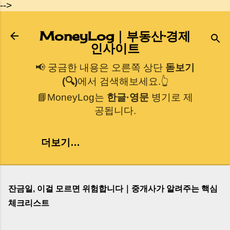
-->
기본 콘텐츠로 건너뛰기
MoneyLog｜부동산·경제
인사이트
📢 궁금한 내용은 오른쪽 상단
돋보기
(🔍)
에서 검색해보세요.👆
📘MoneyLog는
한글·영문
병기로 제
공됩니다.
더보기…
잔금일, 이걸 모르면 위험합니다｜중개사가 알려주는 핵심
체크리스트