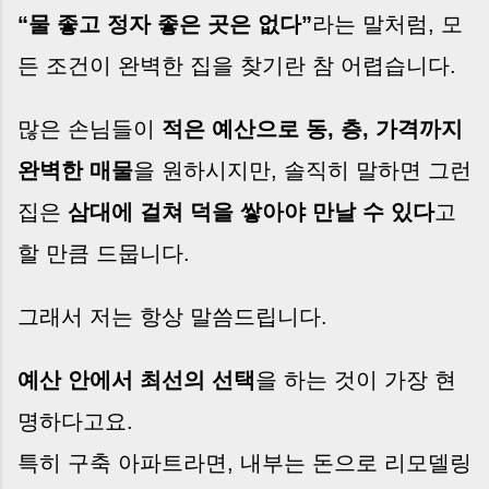
계약이 무산될 뻔한 아찔한 상황이 있었습니다. 또
“물 좋고 정자 좋은 곳은 없다”
라는 말처럼, 모
어떤 분은 이렇게 말씀하십니다. “내 대출인데 왜
내 통장으로 안 들어오죠?” “매도인이 대출 안 갚
든 조건이 완벽한 집을 찾기란 참 어렵습니다.
고 도망가면 어떡하죠?” 이 모든 불안, 사실은 ‘구
조’를 몰라서 생기는 걱정입니다. 그래서 오늘은
많은 손님들이
적은 예산으로 동, 층, 가격까지
잔금일에 실제로 돈이 어떻게 움직이는지, 왜 사고
가 나는지, 그리고 무엇을 꼭 준비해야 하는지 중
완벽한 매물
을 원하시지만, 솔직히 말하면 그런
개 실무 기준으로 아주 쉽게 풀어드리겠습니다. 이
집은
삼대에 걸쳐 덕을 쌓아야 만날 수 있다
고
글 하나만 제대로 이해하시면, 잔금일이 더 이상
두려운 날이 아니라 “내 집을 완성하는 마지막 퍼
할 만큼 드뭅니다.
즐” 이 될 수 있습니다. | Introduction (Tap to
expand) Have you ever thought like this?
그래서 저는 항상 말씀드립니다.
“Closing day…...
예산 안에서 최선의 선택
을 하는 것이 가장 현
명하다고요.
특히 구축 아파트라면, 내부는 돈으로 리모델링