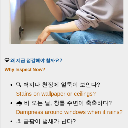
💡
왜 지금 점검해야 할까요?
Why Inspect Now?
🔍 벽지나 천장에 얼룩이 보인다?
Stains on wallpaper or ceilings?
🌧 비 오는 날, 창틀 주변이 축축하다?
Dampness around windows when it rains?
👃 곰팡이 냄새가 난다?