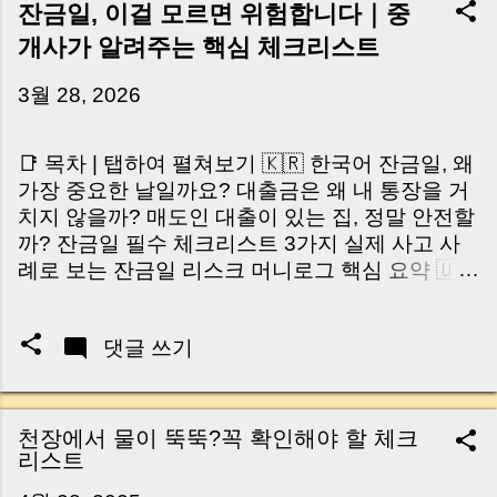
잔금일, 이걸 모르면 위험합니다｜중
개사가 알려주는 핵심 체크리스트
3월 28, 2026
📑 목차 | 탭하여 펼쳐보기 🇰🇷 한국어 잔금일, 왜
가장 중요한 날일까요? 대출금은 왜 내 통장을 거
치지 않을까? 매도인 대출이 있는 집, 정말 안전할
까? 잔금일 필수 체크리스트 3가지 실제 사고 사
례로 보는 잔금일 리스크 머니로그 핵심 요약 🇺🇸
English Why the Closing Day Matters Most Why
Loan Money Doesn’t Go to Your Account Is It
댓글 쓰기
Safe If the Seller Has a Loan? 3 Must-Check
Items on Closing Day Real Risks and Mistakes
to Avoid MoneyLog Key Takeaway 혹시 이런 생
각 해보신 적 있으신가요? “잔금일… 그냥 돈 보내
천장에서 물이 뚝뚝?꼭 확인해야 할 체크
고 끝나는 거 아닌가요?” 하지만 현장에서 보면 전
리스트
혀 그렇지 않습니다. 잔금일은 ‘서류 몇 장 처리하