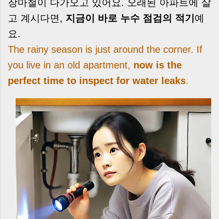
장마철이 다가오고 있어요. 오래된 아파트에 살
고 계시다면,
지금이 바로 누수 점검의 적기
예
요.
The rainy season is just around the corner. If
you live in an old apartment,
now is the
perfect time to inspect for water leaks
.