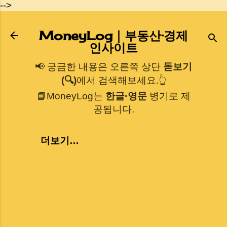
-->
기본 콘텐츠로 건너뛰기
MoneyLog｜부동산·경제
인사이트
📢 궁금한 내용은 오른쪽 상단
돋보기
(🔍)
에서 검색해보세요.👆
📘MoneyLog는
한글·영문
병기로 제
공됩니다.
더보기…