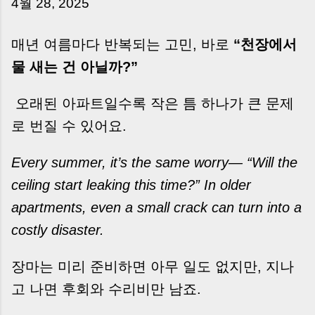
4월 28, 2025
는 날’이 아니라, 수천만 원, 많게는 수억 원이 한
번에 움직이는 가장 긴장되는 순간 입니다. 실제로
제가 중개 현장에서 겪었던 일입니다. 금요일 오후
매년 여름마다 반복되는 고민, 바로
“천장에서
3시, 이체 한도에 막혀 송금이 멈췄고 그 자리에서
물 새는 건 아닐까?”
계약이 무산될 뻔한 아찔한 상황이 있었습니다. 또
어떤 분은 이렇게 말씀하십니다. “내 대출인데 왜
오래된 아파트일수록 작은 틈 하나가 큰 문제
내 통장으로 안 들어오죠?” “매도인이 대출 안 갚
로 번질 수 있어요.
고 도망가면 어떡하죠?” 이 모든 불안, 사실은 ‘구
조’를 몰라서 생기는 걱정입니다. 그래서 오늘은
잔금일에 실제로 돈이 어떻게 움직이는지, 왜 사고
Every summer, it’s the same worry— “Will the
가 나는지, 그리고 무엇을 꼭 준비해야 하는지 중
ceiling start leaking this time?” In older
개 실무 기준으로 아주 쉽게 풀어드리겠습니다. 이
apartments, even a small crack can turn into a
글 하나만 제대로 이해하시면, 잔금일이 더 이상
두려운 날이 아니라 “내 집을 완성하는 마지막 퍼
costly disaster.
즐” 이 될 수 있습니다. | Introduction (Tap to
expand) Have you ever thought like this?
장마는 미리 준비하면 아무 일도 없지만, 지나
“Closing day…...
고 나면 후회와 수리비만 남죠.