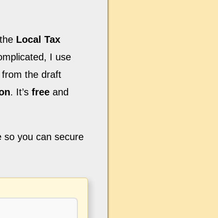
the
Local Tax
omplicated, I use
o from the draft
ion
. It’s
free
and
e
so you can secure