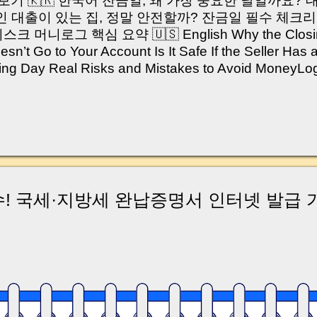
쳐보기 🇰🇷 한국어 잔금일, 왜 가장 중요한 날일까요?
 대출이 있는 집, 정말 안전할까? 잔금일 필수 체크리
머니로그 핵심 요약 🇺🇸 English Why the Closing 
’t Go to Your Account Is It Safe If the Seller Has 
sing Day Real Risks and Mistakes to Avoid Money
있으신가요? “잔금일… 그냥 돈 보내고 끝나는 거 아닌
않습니다. 잔금일은 ‘서류 몇 장 처리하는 날’이 아니라,
이는 가장 긴장되는 순간 입니다. 실제로 제가 중개 
, 이체 한도에 막혀 송금이 멈췄고 그 자리에서 계약이 
어떤 분은 이렇게 말씀하십니다. “내 대출인데 왜 내 통
고 도망가면 어떡하죠?” 이 모든 불안, 사실은 ‘구조’
잔금일에 실제로 돈이 어떻게 움직이는지, 왜 사고가 
수! 국세·지방세 완납증명서 인터넷 발급 
중개 실무 기준으로 아주 쉽게 풀어드리겠습니다. 이 글
이상 두려운 날이 아니라 “내 집을 완성하는 마지막 퍼즐” 
expand) Have you ever thought like this? “Closing da