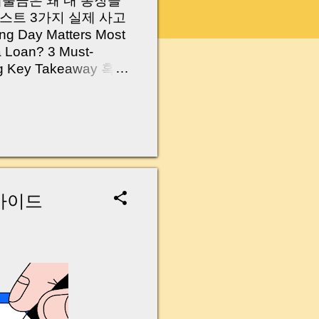
 대출금은 왜 내 통장을
스트 3가지 실제 사고
Day Matters Most
a Loan? 3 Must-
Log Key Takeaway 혹시
가요?” 하지만 현장에
 수천만 원, 많게는 수
현장에서 겪었던 일입니
무산될 뻔한 아찔한 상
장으로 안 들어오죠?”
를 몰라서 생기는 걱정입
나는지, 그리고 무엇을
가이드
 하나만 제대로 이해
이 될 수 있습니다. |
y…...