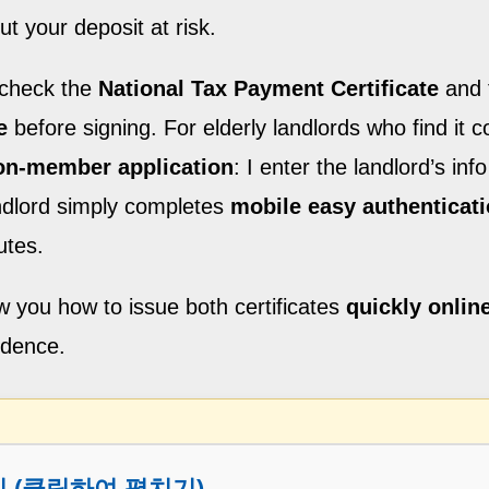
t your deposit at risk.
 check the
National Tax Payment Certificate
and 
e
before signing. For elderly landlords who find it c
on‑member application
: I enter the landlord’s inf
andlord simply completes
mobile easy authenticat
utes.
how you how to issue both certificates
quickly onlin
idence.
기 (클릭하여 펼치기)