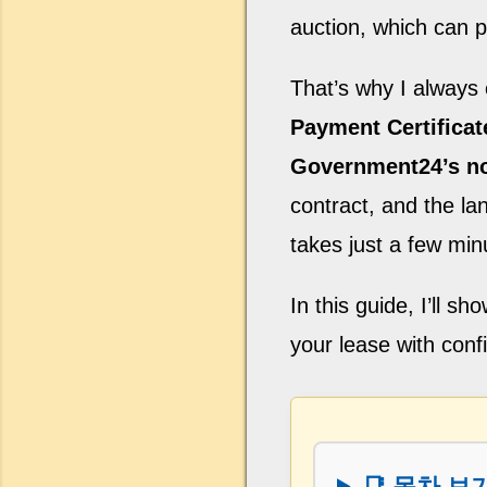
auction, which can pu
That’s why I always
Payment Certificat
Government24’s n
contract, and the l
takes just a few min
In this guide, I’ll s
your lease with conf
📑 목차 보