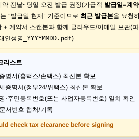
약 전날~당일 오전 발급 권장(가급적
발급일=계
는 “발급일 현재” 기준이므로
최근 발급본
을 요청하
장 + 계약서 스캔본과 함께 클라우드/이메일 보관(파
임대인성명_YYYYMMDD.pdf
).
체크리스트
증명서(홈택스/손택스) 최신본 확보
세증명서(정부24/위택스) 최신본 확보
명·주민등록번호(또는 사업자등록번호) 일치 확인
문서번호 캡처/기록
ld check tax clearance before signing