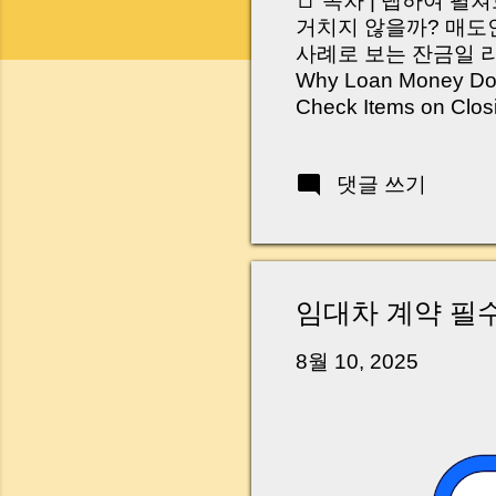
📑 목차 | 탭하여 펼
거치지 않을까? 매도인
사례로 보는 잔금일 리스크 
Why Loan Money Doesn
Check Items on Clo
이런 생각 해보신 적 
서 보면 전혀 그렇지 
댓글 쓰기
억 원이 한 번에 움직
다. 금요일 오후 3시
황이 있었습니다. 또 
“매도인이 대출 안 갚
니다. 그래서 오늘은 
임대차 계약 필
꼭 준비해야 하는지 
하시면, 잔금일이 더 
8월 10, 2025
Introduction (Tap to 