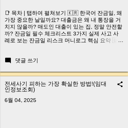
📑 목차 | 탭하여 펼쳐보기 🇰🇷 한국어 잔금일, 왜
가장 중요한 날일까요? 대출금은 왜 내 통장을 거
치지 않을까? 매도인 대출이 있는 집, 정말 안전할
까? 잔금일 필수 체크리스트 3가지 실제 사고 사
례로 보는 잔금일 리스크 머니로그 핵심 요약 🇺🇸
English Why the Closing Day Matters Most Why
Loan Money Doesn’t Go to Your Account Is It
댓글 쓰기
Safe If the Seller Has a Loan? 3 Must-Check
Items on Closing Day Real Risks and Mistakes
to Avoid MoneyLog Key Takeaway 혹시 이런 생
각 해보신 적 있으신가요? “잔금일… 그냥 돈 보내
전세사기 피하는 가장 확실한 방법!(임대
고 끝나는 거 아닌가요?” 하지만 현장에서 보면 전
인정보조회)
혀 그렇지 않습니다. 잔금일은 ‘서류 몇 장 처리하
6월 04, 2025
는 날’이 아니라, 수천만 원, 많게는 수억 원이 한
번에 움직이는 가장 긴장되는 순간 입니다. 실제로
제가 중개 현장에서 겪었던 일입니다. 금요일 오후
3시, 이체 한도에 막혀 송금이 멈췄고 그 자리에서