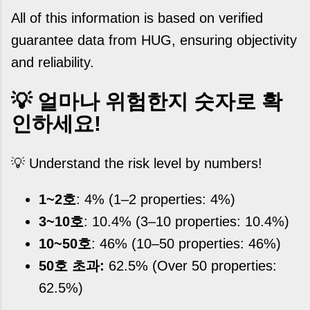
All of this information is based on verified
guarantee data from HUG, ensuring objectivity
and reliability.
💡 얼마나 위험한지 숫자로 확
인하세요!
💡 Understand the risk level by numbers!
1~2호
: 4%
(1–2 properties: 4%)
3~10호
: 10.4%
(3–10 properties: 10.4%)
10~50호
: 46%
(10–50 properties: 46%)
50호 초과:
62.5%
(Over 50 properties:
62.5%)