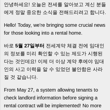
계약이 무산될 뻔한 아찔한 상황이 있었습니다. 또
안녕하세요! 오늘은 전세를 알아보고 계신 분들
어떤 분은 이렇게 말씀하십니다. “내 대출인데 왜
에게 정말 중요한 소식을 전해드리려고 합니다.
내 통장으로 안 들어오죠?” “매도인이 대출 안 갚
고 도망가면 어떡하죠?” 이 모든 불안, 사실은 ‘구
Hello! Today, we're bringing some crucial news
조’를 몰라서 생기는 걱정입니다. 그래서 오늘은
잔금일에 실제로 돈이 어떻게 움직이는지, 왜 사고
for those looking into a rental home.
가 나는지, 그리고 무엇을 꼭 준비해야 하는지 중
개 실무 기준으로 아주 쉽게 풀어드리겠습니다. 이
바로
5월 27일부터
전세계약 체결 전에 임대인
글 하나만 제대로 이해하시면, 잔금일이 더 이상
의 정보를 미리 확인할 수 있는 제도가 시행된
두려운 날이 아니라 “내 집을 완성하는 마지막 퍼
즐” 이 될 수 있습니다. | Introduction (Tap to
다는 것인데요! 이제 더 이상 계약 후에야 임대
expand) Have you ever thought like this?
인의 사고 이력을 알 수 있었던 불안함은 사라
“Closing day…...
질 것 같습니다.
From May 27, a system allowing tenants to
check landlord information before signing a
rental contract will be implemented! No more