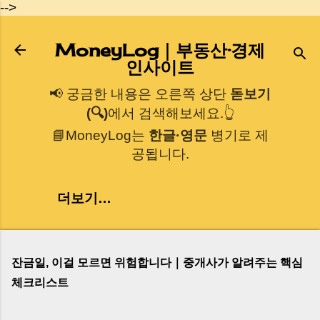
-->
기본 콘텐츠로 건너뛰기
MoneyLog｜부동산·경제
인사이트
📢 궁금한 내용은 오른쪽 상단
돋보기
(🔍)
에서 검색해보세요.👆
📘MoneyLog는
한글·영문
병기로 제
공됩니다.
더보기…
잔금일, 이걸 모르면 위험합니다｜중개사가 알려주는 핵심
체크리스트