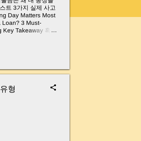
 대출금은 왜 내 통장을
스트 3가지 실제 사고
Day Matters Most
a Loan? 3 Must-
Log Key Takeaway 혹시
가요?” 하지만 현장에
 수천만 원, 많게는 수
현장에서 겪었던 일입니
무산될 뻔한 아찔한 상
장으로 안 들어오죠?”
를 몰라서 생기는 걱정입
나는지, 그리고 무엇을
 유형
 하나만 제대로 이해
이 될 수 있습니다. |
y…...