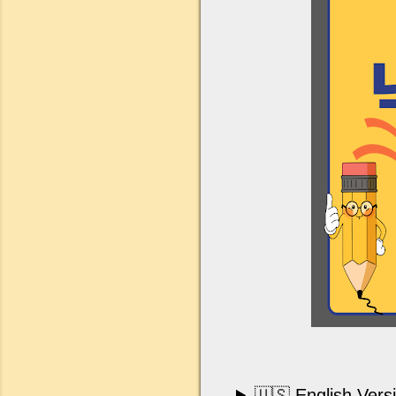
🇺🇸 English Vers