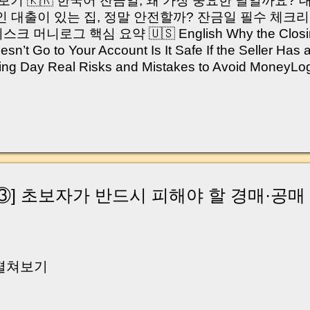
쳐보기 🇰🇷 한국어 잔금일, 왜 가장 중요한 날일까요?
 대출이 있는 집, 정말 안전할까? 잔금일 필수 체크리
머니로그 핵심 요약 🇺🇸 English Why the Closing 
’t Go to Your Account Is It Safe If the Seller Has 
sing Day Real Risks and Mistakes to Avoid Money
있으신가요? “잔금일… 그냥 돈 보내고 끝나는 거 아닌
않습니다. 잔금일은 ‘서류 몇 장 처리하는 날’이 아니라,
이는 가장 긴장되는 순간 입니다. 실제로 제가 중개 
, 이체 한도에 막혀 송금이 멈췄고 그 자리에서 계약이 
어떤 분은 이렇게 말씀하십니다. “내 대출인데 왜 내 통
고 도망가면 어떡하죠?” 이 모든 불안, 사실은 ‘구조’
잔금일에 실제로 돈이 어떻게 움직이는지, 왜 사고가 
③] 초보자가 반드시 피해야 할 경매·공매
중개 실무 기준으로 아주 쉽게 풀어드리겠습니다. 이 글
이상 두려운 날이 아니라 “내 집을 완성하는 마지막 퍼즐” 
expand) Have you ever thought like this? “Closing da
 펼쳐보기