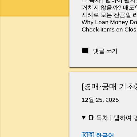
📑 목차 | 탭하여 펼
거치지 않을까? 매도인
사례로 보는 잔금일 리스크 
Why Loan Money Doesn
Check Items on Clo
이런 생각 해보신 적 
서 보면 전혀 그렇지 
댓글 쓰기
억 원이 한 번에 움직
다. 금요일 오후 3시
황이 있었습니다. 또 
“매도인이 대출 안 갚
니다. 그래서 오늘은 
[경매·공매 기초
꼭 준비해야 하는지 
하시면, 잔금일이 더 
12월 25, 2025
Introduction (Tap to 
📑 목차 | 탭하여
🇰🇷 한국어