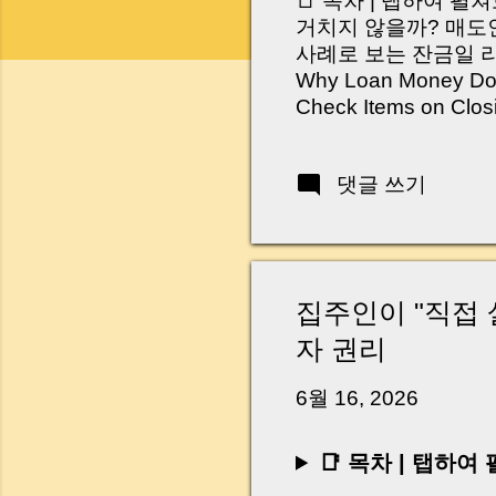
📑 목차 | 탭하여 펼
거치지 않을까? 매도인
사례로 보는 잔금일 리스크 
Why Loan Money Doesn
Check Items on Clo
이런 생각 해보신 적 
서 보면 전혀 그렇지 
댓글 쓰기
억 원이 한 번에 움직
다. 금요일 오후 3시
황이 있었습니다. 또 
“매도인이 대출 안 갚
니다. 그래서 오늘은 
집주인이 "직접 
꼭 준비해야 하는지 
자 권리
하시면, 잔금일이 더 
Introduction (Tap to 
6월 16, 2026
📑 목차 | 탭하여