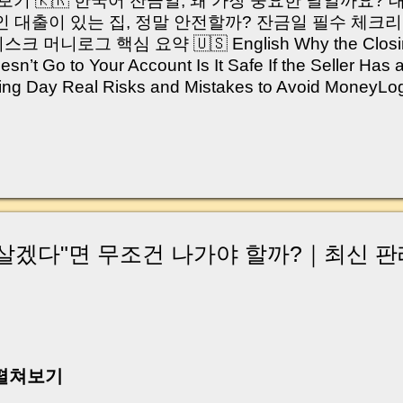
쳐보기 🇰🇷 한국어 잔금일, 왜 가장 중요한 날일까요?
 대출이 있는 집, 정말 안전할까? 잔금일 필수 체크리
머니로그 핵심 요약 🇺🇸 English Why the Closing 
’t Go to Your Account Is It Safe If the Seller Has 
sing Day Real Risks and Mistakes to Avoid Money
있으신가요? “잔금일… 그냥 돈 보내고 끝나는 거 아닌
않습니다. 잔금일은 ‘서류 몇 장 처리하는 날’이 아니라,
이는 가장 긴장되는 순간 입니다. 실제로 제가 중개 
, 이체 한도에 막혀 송금이 멈췄고 그 자리에서 계약이 
어떤 분은 이렇게 말씀하십니다. “내 대출인데 왜 내 통
고 도망가면 어떡하죠?” 이 모든 불안, 사실은 ‘구조’
잔금일에 실제로 돈이 어떻게 움직이는지, 왜 사고가 
살겠다"면 무조건 나가야 할까?｜최신 판
중개 실무 기준으로 아주 쉽게 풀어드리겠습니다. 이 글
이상 두려운 날이 아니라 “내 집을 완성하는 마지막 퍼즐” 
expand) Have you ever thought like this? “Closing da
 펼쳐보기