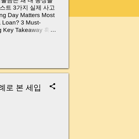
 대출금은 왜 내 통장을
스트 3가지 실제 사고
Day Matters Most
a Loan? 3 Must-
Log Key Takeaway 혹시
가요?” 하지만 현장에
 수천만 원, 많게는 수
현장에서 겪었던 일입니
무산될 뻔한 아찔한 상
장으로 안 들어오죠?”
를 몰라서 생기는 걱정입
나는지, 그리고 무엇을
례로 본 세입
 하나만 제대로 이해
이 될 수 있습니다. |
y…...