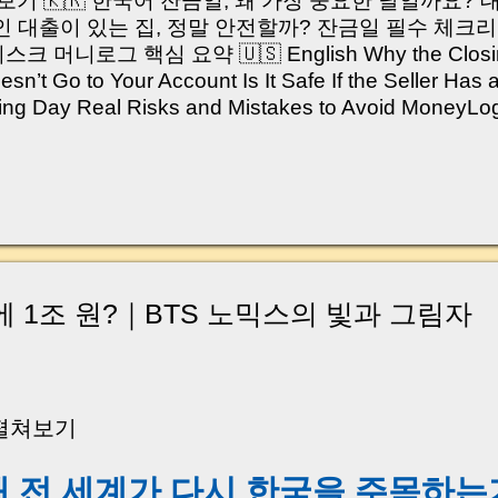
쳐보기 🇰🇷 한국어 잔금일, 왜 가장 중요한 날일까요?
 대출이 있는 집, 정말 안전할까? 잔금일 필수 체크리
머니로그 핵심 요약 🇺🇸 English Why the Closing 
’t Go to Your Account Is It Safe If the Seller Has 
sing Day Real Risks and Mistakes to Avoid Money
있으신가요? “잔금일… 그냥 돈 보내고 끝나는 거 아닌
않습니다. 잔금일은 ‘서류 몇 장 처리하는 날’이 아니라,
이는 가장 긴장되는 순간 입니다. 실제로 제가 중개 
, 이체 한도에 막혀 송금이 멈췄고 그 자리에서 계약이 
어떤 분은 이렇게 말씀하십니다. “내 대출인데 왜 내 통
고 도망가면 어떡하죠?” 이 모든 불안, 사실은 ‘구조’
잔금일에 실제로 돈이 어떻게 움직이는지, 왜 사고가 
번에 1조 원?｜BTS 노믹스의 빛과 그림자
중개 실무 기준으로 아주 쉽게 풀어드리겠습니다. 이 글
이상 두려운 날이 아니라 “내 집을 완성하는 마지막 퍼즐” 
expand) Have you ever thought like this? “Closing da
 펼쳐보기
, 왜 전 세계가 다시 한국을 주목하는