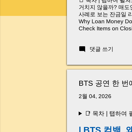
📑 목차 | 탭하여 펼
거치지 않을까? 매도인
사례로 보는 잔금일 리스크 
Why Loan Money Doesn
Check Items on Clo
이런 생각 해보신 적 
서 보면 전혀 그렇지 
댓글 쓰기
억 원이 한 번에 움직
다. 금요일 오후 3시
황이 있었습니다. 또 
“매도인이 대출 안 갚
니다. 그래서 오늘은 
BTS 공연 한 
꼭 준비해야 하는지 
하시면, 잔금일이 더 
2월 04, 2026
Introduction (Tap to 
📑 목차 | 탭하여
| BTS 컴백