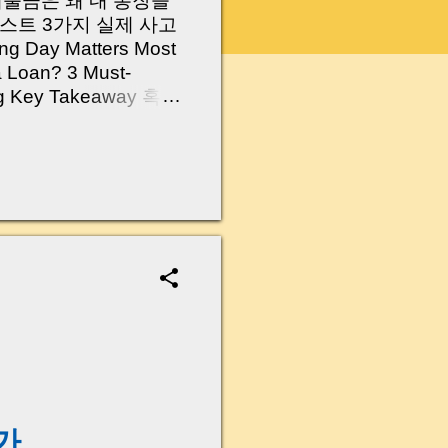
 대출금은 왜 내 통장을
스트 3가지 실제 사고
Day Matters Most
a Loan? 3 Must-
Log Key Takeaway 혹시
가요?” 하지만 현장에
 수천만 원, 많게는 수
현장에서 겪었던 일입니
무산될 뻔한 아찔한 상
장으로 안 들어오죠?”
를 몰라서 생기는 걱정입
나는지, 그리고 무엇을
 하나만 제대로 이해
이 될 수 있습니다. |
y…...
가