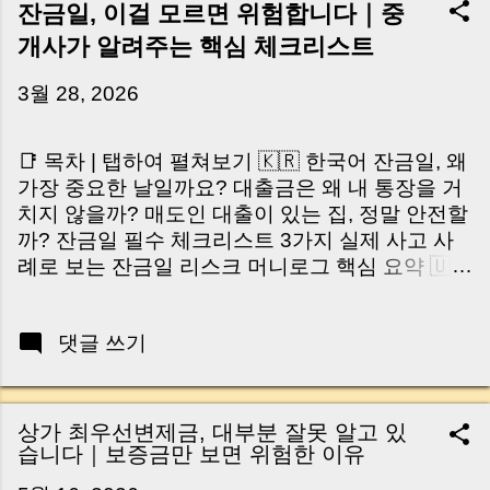
잔금일, 이걸 모르면 위험합니다｜중
개사가 알려주는 핵심 체크리스트
3월 28, 2026
📑 목차 | 탭하여 펼쳐보기 🇰🇷 한국어 잔금일, 왜
가장 중요한 날일까요? 대출금은 왜 내 통장을 거
치지 않을까? 매도인 대출이 있는 집, 정말 안전할
까? 잔금일 필수 체크리스트 3가지 실제 사고 사
례로 보는 잔금일 리스크 머니로그 핵심 요약 🇺🇸
English Why the Closing Day Matters Most Why
Loan Money Doesn’t Go to Your Account Is It
댓글 쓰기
Safe If the Seller Has a Loan? 3 Must-Check
Items on Closing Day Real Risks and Mistakes
to Avoid MoneyLog Key Takeaway 혹시 이런 생
각 해보신 적 있으신가요? “잔금일… 그냥 돈 보내
상가 최우선변제금, 대부분 잘못 알고 있
고 끝나는 거 아닌가요?” 하지만 현장에서 보면 전
습니다｜보증금만 보면 위험한 이유
혀 그렇지 않습니다. 잔금일은 ‘서류 몇 장 처리하