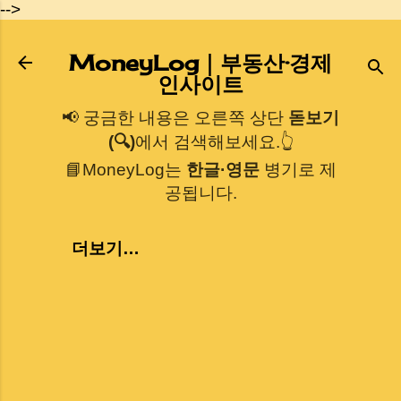
-->
기본 콘텐츠로 건너뛰기
MoneyLog｜부동산·경제
인사이트
📢 궁금한 내용은 오른쪽 상단
돋보기
(🔍)
에서 검색해보세요.👆
📘MoneyLog는
한글·영문
병기로 제
공됩니다.
더보기…