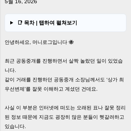
5월 16, 2026
는 날’이 아니라, 수천만 원, 많게는 수억 원이 한
번에 움직이는 가장 긴장되는 순간 입니다. 실제로
제가 중개 현장에서 겪었던 일입니다. 금요일 오후
📑 목차 | 탭하여 펼쳐보기
3시, 이체 한도에 막혀 송금이 멈췄고 그 자리에서
계약이 무산될 뻔한 아찔한 상황이 있었습니다. 또
어떤 분은 이렇게 말씀하십니다. “내 대출인데 왜
안녕하세요, 머니로그입니다 🐝
내 통장으로 안 들어오죠?” “매도인이 대출 안 갚
고 도망가면 어떡하죠?” 이 모든 불안, 사실은 ‘구
조’를 몰라서 생기는 걱정입니다. 그래서 오늘은
최근 공동중개를 진행하면서 살짝 놀랐던 일이 있었습
잔금일에 실제로 돈이 어떻게 움직이는지, 왜 사고
니다.
가 나는지, 그리고 무엇을 꼭 준비해야 하는지 중
같이 거래를 진행하던 공동중개 소장님께서도 ‘상가 최
개 실무 기준으로 아주 쉽게 풀어드리겠습니다. 이
글 하나만 제대로 이해하시면, 잔금일이 더 이상
우선변제’를 잘못 이해하고 계셨던 건데요.
두려운 날이 아니라 “내 집을 완성하는 마지막 퍼
즐” 이 될 수 있습니다. | Introduction (Tap to
사실 이 부분은 인터넷에 떠도는 오래된 표나 잘못 정리
expand) Have you ever thought like this?
“Closing day…...
된 정보 때문에 지금도 굉장히 많은 분들이 헷갈려하고
있습니다.