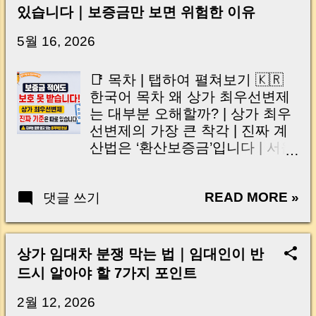
신가요? “잔금일… 그냥 돈 보내고 끝나는 거 아
있습니다｜보증금만 보면 위험한 이유
닌가요?” 하지만 현장에서 보면 전혀 그렇지 않
습니다. 잔금일은 ‘서류 몇 장 처리하는 날’이 아
5월 16, 2026
니라, 수천만 원, 많게는 수억 원이 한 번에 움직
이는 가장 긴장되는 순간 입니다. 실제로 제가
📑 목차 | 탭하여 펼쳐보기 🇰🇷
중개 현장에서 겪었던 일입니다. 금요일 오후 3
한국어 목차 왜 상가 최우선변제
시, 이체 한도에 막혀 송금이 멈췄고 그 자리에
는 대부분 오해할까? | 상가 최우
서 계약이 무산될 뻔한 아찔한 상황이 있었습니
선변제의 가장 큰 착각 | 진짜 계
다. 또 어떤 분은 이렇게 말씀하십니다. “내 대출
산법은 ‘환산보증금’입니다 | 서울
인데 왜 내 통장으로 안 들어오죠?” “매도인이 대
상가도 대부분 탈락하는 현실 | 계
출 안 갚고 도망가면 어떡하죠?” 이 모든 불안,
약 전 반드시 체크해야 할 5가지 |
사실은 ‘구조’를 몰라서 생기는 걱정입니다. 그래
READ MORE »
댓글 쓰기
자주 묻는 질문 Q&A | 마무리 정
서 오늘은 잔금일에 실제로 돈이 어떻게 움직이
리 🇺🇸 English Contents | Tap to
는지, 왜 사고가 나는지, 그리고 무엇을 꼭 준비
Open Why Most Commercial
해야 하는지 중개 실무 기준으로 아주 쉽게 풀어
Tenants Misunderstand Priority
상가 임대차 분쟁 막는 법｜임대인이 반
드리겠습니다. 이 글 하나만 제대로 이해하시면,
Repayment | The Biggest
드시 알아야 할 7가지 포인트
잔금일이 더 이상 두려운 날이 아니라 “내 집을
Misconception About Small
완성하는 마지막 퍼즐” 이 될 수 있습니다. |
Deposit Protection | The Real
2월 12, 2026
Introduction (Tap to expand) Have you ever