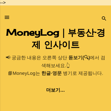
-->
기본 콘텐츠로 건너뛰기
MoneyLog｜부동산·경
제 인사이트
📢 궁금한 내용은 오른쪽 상단
돋보기(🔍)
에서 검
색해보세요.👆
📘MoneyLog는
한글·영문
병기로 제공됩니다.
더보기…