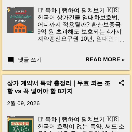
Formula: Converted Deposit
thought like this? “Closing day…...
Amount | Why Most Seoul
📑 목차 | 탭하여 펼쳐보기 🇰🇷
Commercial Leases Still Fail | 5
한국어 상가건물 임대차보호법,
Things You Must Check Before
어디까지 적용될까? 환산보증금
Signing | Frequently Asked
9억 원 초과해도 보호되는 4가지
Questions | Final Summary 안녕
계약갱신요구권 10년, 임대인이
하세요, 머니로그입니다 🐝 최근
거절할 수 없는 경우 권리금 회수
공동중개를 진행하면서 살짝 놀
기회 보호, 언제부터 언제까지? 3
랐던 일이 있었습니다. 같이 거래
READ MORE »
댓글 쓰기
기 차임 연체, 언제 바로 해지할
를 진행하던 공동중개 소장님께
수 있을까? 분쟁을 막는 실전 특
서도 ‘상가 최우선변제’를 잘못 이
약과 제도 활용법 임대인이 반드
해하고 계셨던 건데요. 사실 이 부
시 알아야 할 주의사항 정리 🇺🇸
상가 계약서 특약 총정리｜무효 되는 조
분은 인터넷에 떠도는 오래된 표
English Tap to open English
항 vs 꼭 넣어야 할 8가지
나 잘못 정리된 정보 때문에 지금
Scope of the Commercial Lease
도 굉장히 많은 분들이 헷갈려하
Protection Act Four Rights
2월 09, 2026
고 있습니다. 심지어 실무를 오래
Protected Even Above the
한 공인중개사들 사이에서도 계
Deposit Threshold 10-Year Lease
📑 목차 | 탭하여 펼쳐보기 🇰🇷
산법이 서로 다르게 알려져 있는
Renewal Right Explained Key
한국어 효력이 없는 특약, 써도 소
경우가 정말 많습니다. 많은 분들
Period for Premium (Goodwill)