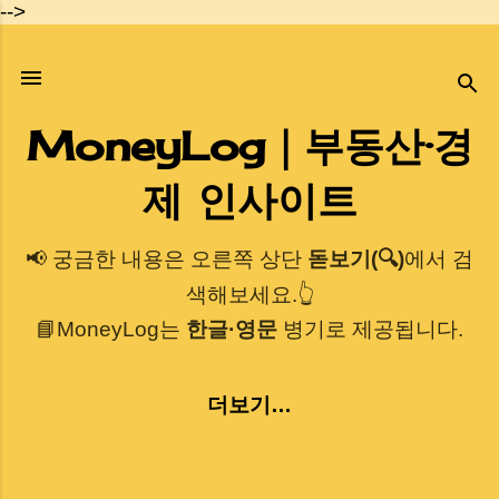
-->
기본 콘텐츠로 건너뛰기
MoneyLog｜부동산·경
제 인사이트
📢 궁금한 내용은 오른쪽 상단
돋보기(🔍)
에서 검
색해보세요.👆
📘MoneyLog는
한글·영문
병기로 제공됩니다.
더보기…