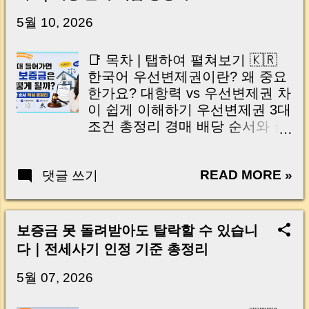
닌가요?” 하지만 현장에서 보면 전혀 그렇지 않
습니다. 잔금일은 ‘서류 몇 장 처리하는 날’이 아
5월 10, 2026
니라, 수천만 원, 많게는 수억 원이 한 번에 움직
이는 가장 긴장되는 순간 입니다. 실제로 제가
📑 목차 | 탭하여 펼쳐보기 🇰🇷
중개 현장에서 겪었던 일입니다. 금요일 오후 3
한국어 우선변제권이란? 왜 중요
시, 이체 한도에 막혀 송금이 멈췄고 그 자리에
한가요? 대항력 vs 우선변제권 차
서 계약이 무산될 뻔한 아찔한 상황이 있었습니
이 쉽게 이해하기 우선변제권 3대
다. 또 어떤 분은 이렇게 말씀하십니다. “내 대출
조건 총정리 경매 배당 순서와 줄
인데 왜 내 통장으로 안 들어오죠?” “매도인이 대
서기 원리 경매 초보자가 꼭 체크
출 안 갚고 도망가면 어떡하죠?” 이 모든 불안,
할 핵심 포인트 자주 묻는 질문
사실은 ‘구조’를 몰라서 생기는 걱정입니다. 그래
READ MORE »
댓글 쓰기
Q&A 🇺🇸 English | Tap to Open
서 오늘은 잔금일에 실제로 돈이 어떻게 움직이
What Is Priority Repayment
는지, 왜 사고가 나는지, 그리고 무엇을 꼭 준비
Right? Opposability vs Priority
해야 하는지 중개 실무 기준으로 아주 쉽게 풀어
Repayment 3 Essential
보증금 못 돌려받아도 탈락할 수 있습니
드리겠습니다. 이 글 하나만 제대로 이해하시면,
Requirements How Distribution
다｜전세사기 인정 기준 총정리
잔금일이 더 이상 두려운 날이 아니라 “내 집을
Priority Works Tips for Auction
완성하는 마지막 퍼즐” 이 될 수 있습니다. |
Beginners Frequently Asked
5월 07, 2026
Introduction (Tap to expand) Have you ever
Questions 안녕하세요, 머니로그
thought like this? “Closing day…...
입니다 🐝 최근 상담했던 한 임차