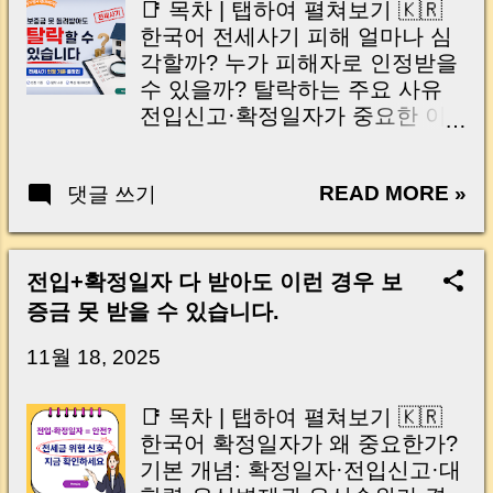
📑 목차 | 탭하여 펼쳐보기 🇰🇷
인분의 이야기가 아직도 기억에
한국어 전세사기 피해 얼마나 심
남습니다. 처음 집을 알아보실 때,
각할까? 누가 피해자로 인정받을
주변 시세보다 월세가 꽤 저렴한
수 있을까? 탈락하는 주요 사유
물건이 하나 있었어요. 다만 등기
전입신고·확정일자가 중요한 이
부를 확인해보니 이미 선순위 근
유 이의신청과 재신청 가능한 경
저당이 적지 않게 설정되어 있었
우 꼭 확인해야 할 체크리스트
고, 개인적으로는 조금 조심하셨
READ MORE »
댓글 쓰기
Q&A 🇺🇸 English Table of
으면 좋겠다는 생각이 들었던 집
Contents | Tap to Open How
이었습니다. 그래서 “조건은 좋아
serious is the jeonse fraud
보이지만, 권리관계는 꼭 한 번 더
damage? Who can be
전입+확정일자 다 받아도 이런 경우 보
체크해보시는 게 좋겠습니다” 정
recognized as a victim? Main
증금 못 받을 수 있습니다.
도로 조심스럽게 말씀드렸지만
reasons applications are rejected
타 부동산을 통해 그 집을 계약하
Why move-in report and fixed
11월 18, 2025
셨어요. 그런데 몇 달 뒤, 그 임차
date matter Objection and
인분께 다시 연락이 왔습니다.
reapplication process Essential
📑 목차 | 탭하여 펼쳐보기 🇰🇷
“혹시 집이 경매로 넘어가게 되면
checklist Q&A | 전세사기 피해,
한국어 확정일자가 왜 중요한가?
어떻게 되는 건가요?” 다시 등기
아직도 끝나지 않았습니다 요즘
기본 개념: 확정일자·전입신고·대
부를 확인해보니 그 사이 추가 담
부동산 뉴스에서 전세사기 이야