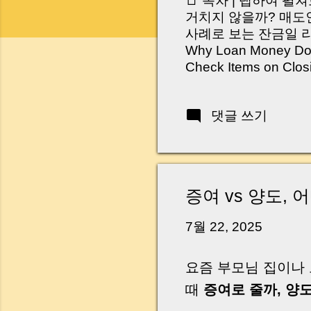
📑 목차 | 탭하여 펼
거치지 않을까? 매도인
사례로 보는 잔금일 리스크 
Why Loan Money Doesn
Check Items on Clo
이런 생각 해보신 적 
서 보면 전혀 그렇지 
댓글 쓰기
억 원이 한 번에 움직
다. 금요일 오후 3시
황이 있었습니다. 또 
“매도인이 대출 안 갚
니다. 그래서 오늘은 
증여 vs 양도,
꼭 준비해야 하는지 
하시면, 잔금일이 더 
7월 22, 2025
Introduction (Tap to 
요즘 부모님 집이나
때
증여로 줄까, 양