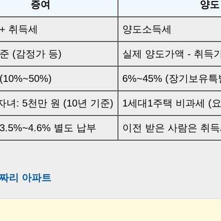
증여
양도
+ 취득세
양도소득세
준 (감정가 등)
실제 양도가액 - 취득
10%~50%)
6%~45% (장기보유특
녀: 5천만 원 (10년 기준)
1세대1주택 비과세 (요
3.5%~4.6% 별도 납부
이전 받은 사람은 취득
 원짜리 아파트