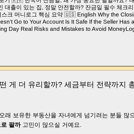
쳐보기 🇰🇷 한국어 잔금일, 왜 가장 중요한 날일까요?
 대출이 있는 집, 정말 안전할까? 잔금일 필수 체크리
머니로그 핵심 요약 🇺🇸 English Why the Closing 
’t Go to Your Account Is It Safe If the Seller Has 
sing Day Real Risks and Mistakes to Avoid Money
있으신가요? “잔금일… 그냥 돈 보내고 끝나는 거 아닌
않습니다. 잔금일은 ‘서류 몇 장 처리하는 날’이 아니라,
이는 가장 긴장되는 순간 입니다. 실제로 제가 중개 
, 이체 한도에 막혀 송금이 멈췄고 그 자리에서 계약이 
어떤 분은 이렇게 말씀하십니다. “내 대출인데 왜 내 통
고 도망가면 어떡하죠?” 이 모든 불안, 사실은 ‘구조’
잔금일에 실제로 돈이 어떻게 움직이는지, 왜 사고가 
 어떤 게 더 유리할까? 세금부터 전략까지 
중개 실무 기준으로 아주 쉽게 풀어드리겠습니다. 이 글
이상 두려운 날이 아니라 “내 집을 완성하는 마지막 퍼즐” 
expand) Have you ever thought like this? “Closing da
 오래 보유한 부동산을 자녀에게 넘기려는 분들 많
도로 팔까
고민이 많으실 거예요.