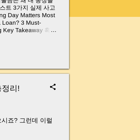
 대출금은 왜 내 통장을
스트 3가지 실제 사고
Day Matters Most
a Loan? 3 Must-
Log Key Takeaway 혹시
가요?” 하지만 현장에
 수천만 원, 많게는 수
현장에서 겪었던 일입니
무산될 뻔한 아찔한 상
장으로 안 들어오죠?”
를 몰라서 생기는 걱정입
나는지, 그리고 무엇을
총정리!
 하나만 제대로 이해
이 될 수 있습니다. |
y…...
으시죠? 그런데 이럴