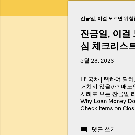
잔금일, 이걸 모르면 위
잔금일, 이걸
심 체크리스
3월 28, 2026
📑 목차 | 탭하여 펼
거치지 않을까? 매도인
사례로 보는 잔금일 리스크 
Why Loan Money Doesn
Check Items on Clo
이런 생각 해보신 적 
서 보면 전혀 그렇지 
댓글 쓰기
억 원이 한 번에 움직