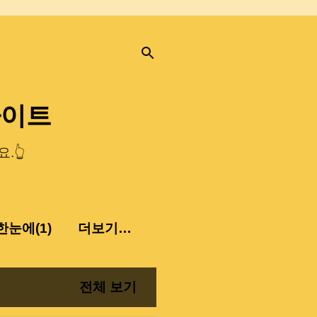
사이트
.👆
눈에(1)
더보기…
전체 보기