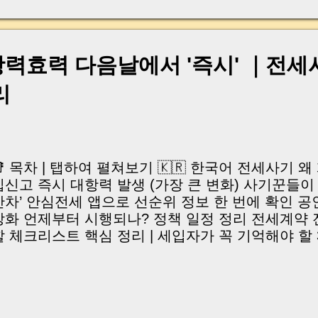
계약하면 위험할 수 있습니다 전세집을 구하다 보면 
듣게 됩니다. “잔금 치르면 바로 대출 갚고 근저당 말
약하시는 분들은 “어차피 말소해준다는데 괜찮겠지?
니다. 하지만 실제 현장에서는 바로 이 부분 때문에
력효력 다음날에서 '즉시' ｜전세
가 생각보다 많습니다. 특히 집주인의 기존 대출을 
리
는 구조라면, 잔금이 들어가는 순간 세입자 입장에서
움직이게 됩니다. 그런데 말소가 늦어지거나, 약속했
로 진행되지 않으면 보증금 순위 자체가 위험해질 수
실무에서는 단순히 “선순위 근저당을 말소한다” 라는
것보다, 언제까지 말소할 것인지, 위반 시 어떤 책임
📑 목차 | 탭하여 펼쳐보기 🇰🇷 한국어 전세사기 
은 어떻게 하는지까지 구체적으로 적는 것이 훨씬 중
입신고 즉시 대항력 발생 (가장 큰 변화) 사기꾼들이
특약은 법적인 의미도 있지만...
간차’ 안심전세 앱으로 선순위 정보 한 번에 확인 
강화 언제부터 시행되나? 정책 일정 정리 전세계약 
할 체크리스트 핵심 정리 | 세입자가 꼭 기억해야 할 3가지
hy did jeonse fraud keep happening? Immediate te
fter move-in registration The one-day loophole sc
hecking housing information with the Safe Jeonse
isclosure duties for real estate agents When the ne