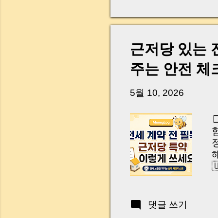
다. 금요일 오후 3시
황이 있었습니다. 또 
“매도인이 대출 안 갚
니다. 그래서 오늘은 
근저당 있는 
꼭 준비해야 하는지 
하시면, 잔금일이 더 
주는 안전 
Introduction (Tap to 
5월 10, 2026

R
t
Y
댓글 쓰기
Y