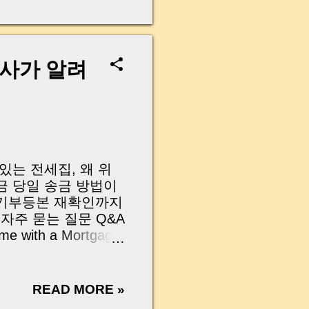
무산될 뻔한 아찔한 상
장으로 안 들어오죠?”
를 몰라서 생기는 걱정입
나는지, 그리고 무엇을
개사가 알려
 하나만 제대로 이해
이 될 수 있습니다. |
y…...
 있는 전세집, 왜 위
금 당일 송금 방법이
등기부등본 재확인까지
자주 묻는 질문 Q&A
ome with a Mortgage
 The Importance of
ents You Must Check
hecklist to Protect
READ MORE »
근저당 말소 조건, 말만 믿고