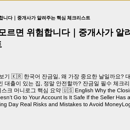
험합니다｜중개사가 알려주는 핵심 체크리스트
 모르면 위험합니다｜중개사가 알
트
쳐보기 🇰🇷 한국어 잔금일, 왜 가장 중요한 날일까요?
 대출이 있는 집, 정말 안전할까? 잔금일 필수 체크리
머니로그 핵심 요약 🇺🇸 English Why the Closing 
’t Go to Your Account Is It Safe If the Seller Has 
sing Day Real Risks and Mistakes to Avoid Money
있으신가요? “잔금일… 그냥 돈 보내고 끝나는 거 아닌
않습니다. 잔금일은 ‘서류 몇 장 처리하는 날’이 아니라,
이는 가장 긴장되는 순간 입니다. 실제로 제가 중개 