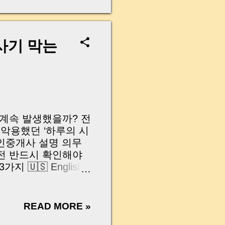
이런 말을 정말 자주
소할게요.” 처음 계
”라고 생각하기 쉽습
 분쟁이 생기는 경우
사기 막는
세입자 보증금으로 갚
는 큰돈이 한 번에
던 대출 상환이 제대
도 있습니다. 그래서
 짧은 문구만 넣는
을 지는지, 손해배상
왜 계속 발생했을까? 전
요합니다. 사실 이런
 악용했던 ‘하루의 시
공인중개사 설명 의무
전 반드시 확인해야
 🇺🇸 English
nant protection
ammers exploited
 App Strengthened
READ MORE »
w policy will take