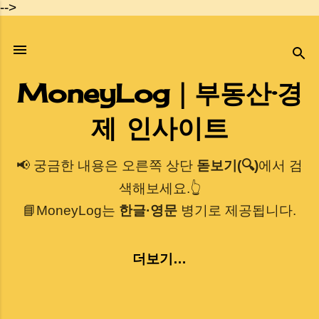
-->
기본 콘텐츠로 건너뛰기
MoneyLog｜부동산·경
제 인사이트
📢 궁금한 내용은 오른쪽 상단
돋보기(🔍)
에서 검
색해보세요.👆
📘MoneyLog는
한글·영문
병기로 제공됩니다.
더보기…