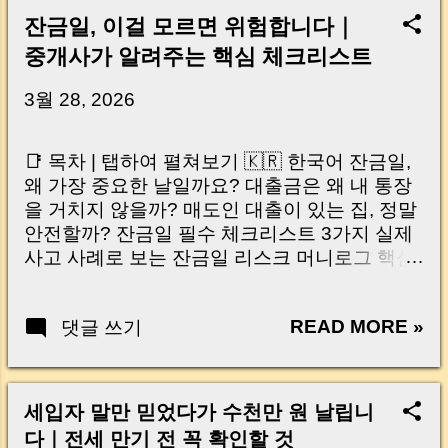
잔금일, 이걸 모르면 위험합니다｜
중개사가 알려주는 핵심 체크리스트
3월 28, 2026
📑 목차 | 탭하여 펼쳐보기 🇰🇷 한국어 잔금일,
왜 가장 중요한 날일까요? 대출금은 왜 내 통장
을 거치지 않을까? 매도인 대출이 있는 집, 정말
안전할까? 잔금일 필수 체크리스트 3가지 실제
사고 사례로 보는 잔금일 리스크 머니로그 핵심
요약 🇺🇸 English Why the Closing Day
Matters Most Why Loan Money Doesn’t Go to
READ MORE »
댓글 쓰기
Your Account Is It Safe If the Seller Has a
Loan? 3 Must-Check Items on Closing Day
Real Risks and Mistakes to Avoid MoneyLog
Key Takeaway 혹시 이런 생각 해보신 적 있으
세입자 말만 믿었다가 수천만 원 날립니
신가요? “잔금일… 그냥 돈 보내고 끝나는 거 아
다｜전세 만기 전 꼭 확인할 것