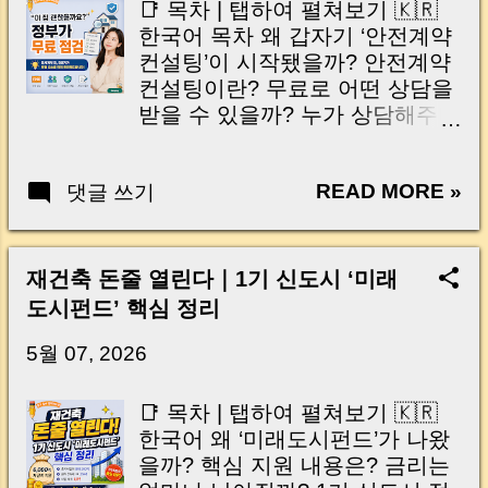
📑 목차 | 탭하여 펼쳐보기 🇰🇷
Expiration Key Takeaways for
한국어 목차 왜 갑자기 ‘안전계약
Landlords 전세 만기, 집주인도
컨설팅’이 시작됐을까? 안전계약
방심하면 위험합니다 전세 만기
컨설팅이란? 무료로 어떤 상담을
가 다가오면 집주인은 보통 “다음
받을 수 있을까? 누가 상담해주나
세입자가 제때 구해질까?”를 가장
요? 어디에서 신청할 수 있나? 전
먼저 걱정합니다. 하지만 실제 현
세사기 예방에 실제 도움이 될까?
장에서는 그보다 더 큰 문제가 숨
READ MORE »
댓글 쓰기
머니로그 한줄 정리 🇺🇸 English
어 있습니다. 바로 세입자 말만 믿
Table of Contents | Tap to Open
고 보증금을 잘못 돌려줬다가, 같
Why Is the Safe Contract
은 보증금을 한 번 더 물어줘야 하
Consulting Program Starting
재건축 돈줄 열린다｜1기 신도시 ‘미래
는 상황 입니다. 특히 요즘은 전세
Now? What Is Safe Contract
도시펀드’ 핵심 정리
자금대출, 질권설정, 채권양도, 임
Consulting? What Free Support
차권등기명령, 전세보증보험,
Can Tenants Receive? Who
5월 07, 2026
HUG 대위변제 까지 얽히면서 전
Provides the Consulting? Where
세 만기 절차가 예전보다 훨씬 복
Can You Apply or Visit? Will This
📑 목차 | 탭하여 펼쳐보기 🇰🇷
잡해졌습니다. 정상적인 세입자
Help Prevent Jeonse Fraud?
한국어 왜 ‘미래도시펀드’가 나왔
라면 큰 문제가 없겠지만, 사정이
MoneyLog Key Takeaway 전세
을까? 핵심 지원 내용은? 금리는
급하거나 악의적으로 행동하는
계약을 앞두고 있으면 마음이 참