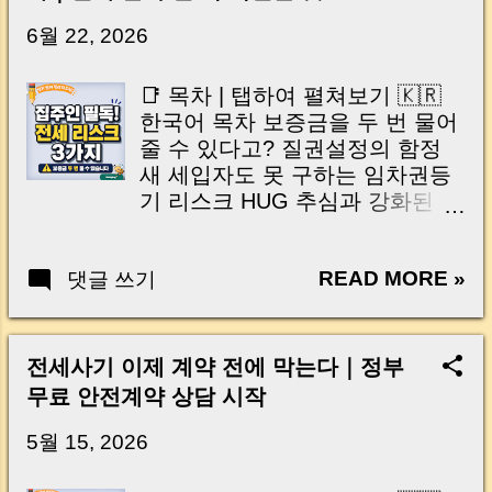
닌가요?” 하지만 현장에서 보면 전혀 그렇지 않
습니다. 잔금일은 ‘서류 몇 장 처리하는 날’이 아
6월 22, 2026
니라, 수천만 원, 많게는 수억 원이 한 번에 움직
이는 가장 긴장되는 순간 입니다. 실제로 제가
📑 목차 | 탭하여 펼쳐보기 🇰🇷
중개 현장에서 겪었던 일입니다. 금요일 오후 3
한국어 목차 보증금을 두 번 물어
시, 이체 한도에 막혀 송금이 멈췄고 그 자리에
줄 수 있다고? 질권설정의 함정
서 계약이 무산될 뻔한 아찔한 상황이 있었습니
새 세입자도 못 구하는 임차권등
다. 또 어떤 분은 이렇게 말씀하십니다. “내 대출
기 리스크 HUG 추심과 강화된 전
인데 왜 내 통장으로 안 들어오죠?” “매도인이 대
세대출 규제 전세 만기 전 임대인
출 안 갚고 도망가면 어떡하죠?” 이 모든 불안,
체크리스트 마무리 | 집주인이 꼭
사실은 ‘구조’를 몰라서 생기는 걱정입니다. 그래
READ MORE »
댓글 쓰기
기억해야 할 3가지 🇺🇸 English
서 오늘은 잔금일에 실제로 돈이 어떻게 움직이
Table of Contents The Hidden
는지, 왜 사고가 나는지, 그리고 무엇을 꼭 준비
Risk of Loan Assignment and
해야 하는지 중개 실무 기준으로 아주 쉽게 풀어
Pledge Rights Tenant
전세사기 이제 계약 전에 막는다｜정부
드리겠습니다. 이 글 하나만 제대로 이해하시면,
Registration Order That Can
무료 안전계약 상담 시작
잔금일이 더 이상 두려운 날이 아니라 “내 집을
Freeze Your Rental Business
완성하는 마지막 퍼즐” 이 될 수 있습니다. |
HUG Recovery Actions and
5월 15, 2026
Introduction (Tap to expand) Have you ever
Stricter Loan Regulations
thought like this? “Closing day…...
Landlord Checklist Before Lease