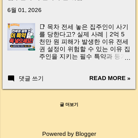
닌가요?” 하지만 현장에서 보면 전혀 그렇지 않
습니다. 잔금일은 ‘서류 몇 장 처리하는 날’이 아
6월 01, 2026
니라, 수천만 원, 많게는 수억 원이 한 번에 움직
이는 가장 긴장되는 순간 입니다. 실제로 제가
📑 목차 전세 놓은 집주인이 사기
중개 현장에서 겪었던 일입니다. 금요일 오후 3
를 당한다고? 실제 사례｜2억 5
시, 이체 한도에 막혀 송금이 멈췄고 그 자리에
천만 원 피해가 발생한 이유 전세
서 계약이 무산될 뻔한 아찔한 상황이 있었습니
권 설정이 위험할 수 있는 이유 집
다. 또 어떤 분은 이렇게 말씀하십니다. “내 대출
주인을 지키는 필수 특약과 등기
인데 왜 내 통장으로 안 들어오죠?” “매도인이 대
방법 계약 전 반드시 확인할 체크
출 안 갚고 도망가면 어떡하죠?” 이 모든 불안,
리스트 🇺🇸 Table of Contents |
사실은 ‘구조’를 몰라서 생기는 걱정입니다. 그래
READ MORE »
댓글 쓰기
Tap to Open Can landlords also
서 오늘은 잔금일에 실제로 돈이 어떻게 움직이
become victims of rental fraud?
는지, 왜 사고가 나는지, 그리고 무엇을 꼭 준비
Real case｜Why a 250 million
해야 하는지 중개 실무 기준으로 아주 쉽게 풀어
won loss occurred Why
드리겠습니다. 이 글 하나만 제대로 이해하시면,
글 더보기
registering jeonse rights can be
잔금일이 더 이상 두려운 날이 아니라 “내 집을
risky Essential contract clause
완성하는 마지막 퍼즐” 이 될 수 있습니다. |
and registration method
Introduction (Tap to expand) Have you ever
Checklist before signing a jeonse
thought like this? “Closing day…...
Powered by Blogger
contract 전세 사기라고 하면 보통