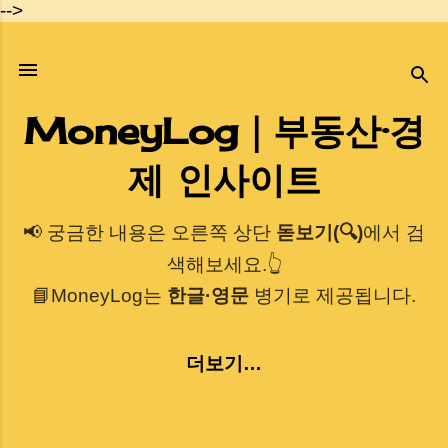
-->
기본 콘텐츠로 건너뛰기
MoneyLog｜부동산·경
제 인사이트
📢 궁금한 내용은 오른쪽 상단
돋보기(🔍)
에서 검
색해보세요.👆
📘MoneyLog는
한글·영문
병기로 제공됩니다.
더보기…