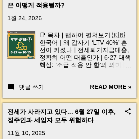
신가요? “잔금일… 그냥 돈 보내고 끝나는 거 아
은 어떻게 적용될까?
닌가요?” 하지만 현장에서 보면 전혀 그렇지 않
습니다. 잔금일은 ‘서류 몇 장 처리하는 날’이 아
1월 24, 2026
니라, 수천만 원, 많게는 수억 원이 한 번에 움직
이는 가장 긴장되는 순간 입니다. 실제로 제가
📑 목차 | 탭하여 펼쳐보기 🇰🇷
중개 현장에서 겪었던 일입니다. 금요일 오후 3
한국어 | 왜 갑자기 ‘LTV 40%’ 혼
시, 이체 한도에 막혀 송금이 멈췄고 그 자리에
선이 커졌나 | 전세퇴거자금대출,
서 계약이 무산될 뻔한 아찔한 상황이 있었습니
정확히 어떤 대출인가 | 6·27 대책
다. 또 어떤 분은 이렇게 말씀하십니다. “내 대출
핵심: ‘소급 적용 안 함’의 의미 |
인데 왜 내 통장으로 안 들어오죠?” “매도인이 대
10·15 대책 이후 달라진 점: 규제
출 안 갚고 도망가면 어떡하죠?” 이 모든 불안,
지역 확대와 LTV 강화 | 은행 창구
사실은 ‘구조’를 몰라서 생기는 걱정입니다. 그래
READ MORE »
댓글 쓰기
에서 왜 안내가 갈렸을까 | 금융당
서 오늘은 잔금일에 실제로 돈이 어떻게 움직이
국 정리(언론 보도 기준): 6.27 이
는지, 왜 사고가 나는지, 그리고 무엇을 꼭 준비
전 계약은 LTV 70% 유지 | 한눈에
해야 하는지 중개 실무 기준으로 아주 쉽게 풀어
보는 적용 기준 정리표 (계약일
전세가 사라지고 있다… 6월 27일 이후,
드리겠습니다. 이 글 하나만 제대로 이해하시면,
기준) | 1편 요약: “그래서, 내 계
집주인과 세입자 모두 위험하다
잔금일이 더 이상 두려운 날이 아니라 “내 집을
약은 어디에 해당하나요?” | 출처
완성하는 마지막 퍼즐” 이 될 수 있습니다. |
및 참고(공식 원문 부재 고지 포
11월 10, 2025
Introduction (Tap to expand) Have you ever