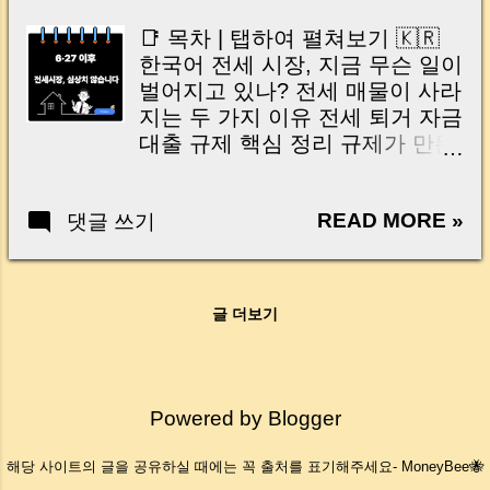
함) 🇺🇸 English (Tap to open) |
thought like this? “Closing day…...
Why did “LTV 40%” confusion
📑 목차 | 탭하여 펼쳐보기 🇰🇷
suddenly grow? | What is a
한국어 전세 시장, 지금 무슨 일이
Jeonse move-out loan? | The
벌어지고 있나? 전세 매물이 사라
June 27 rule: what “no
지는 두 가지 이유 전세 퇴거 자금
retroactive application” means |
대출 규제 핵심 정리 규제가 만든
After Oct 15: expanded
'무한 전세'의 부작용 지금 우리가
regulated areas & tighter LTV |
준비해야 할 대응 전략 정리하며 |
Why did banks give different
READ MORE »
댓글 쓰기
머니로그 한줄 요약 🇺🇸 English
answers? | Reported regulator
What’s happening in Korea’s
guidance: contracts signed
jeonse market? Two key reasons
before Jun 27 keep up to 70%
behind shrinking jeonse listings
LTV | Quick table: which LTV
글 더보기
Key takeaways on eviction-fund
applies by contract date | Part 1
loan regulations The side effects
wrap-up: “Which bucket does my
of tighter regulations How to
contract fall into?” ...
prepare in a changing market In
Powered by Blogger
summary | MoneyLog quick note
| 전세 시장, 지금 무슨 일이 벌어
해당 사이트의 글을 공유하실 때에는 꼭 출처를 표기해주세요- MoneyBee🐝
지고 있나? 요즘 부동산 시장에서