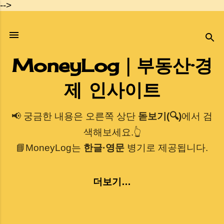
-->
기본 콘텐츠로 건너뛰기
MoneyLog｜부동산·경
제 인사이트
📢 궁금한 내용은 오른쪽 상단
돋보기(🔍)
에서 검
색해보세요.👆
📘MoneyLog는
한글·영문
병기로 제공됩니다.
더보기…