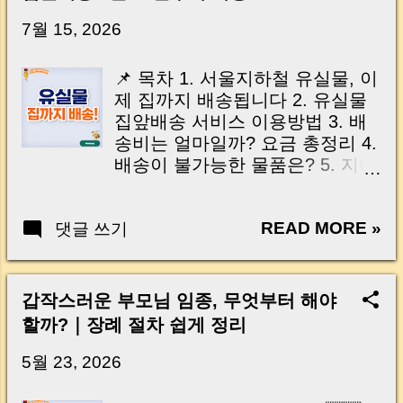
닌가요?” 하지만 현장에서 보면 전혀 그렇지 않
습니다. 잔금일은 ‘서류 몇 장 처리하는 날’이 아
7월 15, 2026
니라, 수천만 원, 많게는 수억 원이 한 번에 움직
이는 가장 긴장되는 순간 입니다. 실제로 제가
📌 목차 1. 서울지하철 유실물, 이
중개 현장에서 겪었던 일입니다. 금요일 오후 3
제 집까지 배송됩니다 2. 유실물
시, 이체 한도에 막혀 송금이 멈췄고 그 자리에
집앞배송 서비스 이용방법 3. 배
서 계약이 무산될 뻔한 아찔한 상황이 있었습니
송비는 얼마일까? 요금 총정리 4.
다. 또 어떤 분은 이렇게 말씀하십니다. “내 대출
배송이 불가능한 물품은? 5. 지하
인데 왜 내 통장으로 안 들어오죠?” “매도인이 대
철에서 물건을 잃어버렸다면 이
출 안 갚고 도망가면 어떡하죠?” 이 모든 불안,
렇게 하세요 6. 자주 묻는 질문
사실은 ‘구조’를 몰라서 생기는 걱정입니다. 그래
READ MORE »
댓글 쓰기
(Q&A) 7. 마무리 🇺🇸 Table of
서 오늘은 잔금일에 실제로 돈이 어떻게 움직이
Contents (Tap to Open) 1. Seoul
는지, 왜 사고가 나는지, 그리고 무엇을 꼭 준비
Subway Lost Items Can Now Be
해야 하는지 중개 실무 기준으로 아주 쉽게 풀어
Delivered to Your Home 2. How
갑작스러운 부모님 임종, 무엇부터 해야
드리겠습니다. 이 글 하나만 제대로 이해하시면,
to Use the Home Delivery
할까?｜장례 절차 쉽게 정리
잔금일이 더 이상 두려운 날이 아니라 “내 집을
Service 3. Delivery Fees 4. Items
완성하는 마지막 퍼즐” 이 될 수 있습니다. |
Not Eligible for Delivery 5. What
5월 23, 2026
Introduction (Tap to expand) Have you ever
to Do If You Lose Something on
thought like this? “Closing day…...
the Subway 6. Frequently Asked