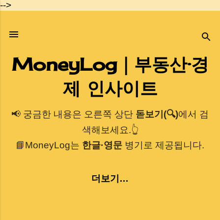
-->
기본 콘텐츠로 건너뛰기
MoneyLog｜부동산·경
제 인사이트
📢 궁금한 내용은 오른쪽 상단
돋보기(🔍)
에서 검
색해보세요.👆
📘MoneyLog는
한글·영문
병기로 제공됩니다.
더보기…