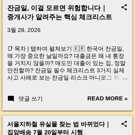
잔금일, 이걸 모르면 위험합니다｜
중개사가 알려주는 핵심 체크리스트
3월 28, 2026
📑 목차 | 탭하여 펼쳐보기 🇰🇷 한국어 잔금일,
왜 가장 중요한 날일까요? 대출금은 왜 내 통장
을 거치지 않을까? 매도인 대출이 있는 집, 정말
안전할까? 잔금일 필수 체크리스트 3가지 실제
사고 사례로 보는 잔금일 리스크 머니로그 핵심
요약 🇺🇸 English Why the Closing Day
Matters Most Why Loan Money Doesn’t Go to
READ MORE »
댓글 쓰기
Your Account Is It Safe If the Seller Has a
Loan? 3 Must-Check Items on Closing Day
Real Risks and Mistakes to Avoid MoneyLog
Key Takeaway 혹시 이런 생각 해보신 적 있으
서울지하철 유실물 찾는 법 바뀌었다｜
신가요? “잔금일… 그냥 돈 보내고 끝나는 거 아
집앞배송 7월 20일부터 시행