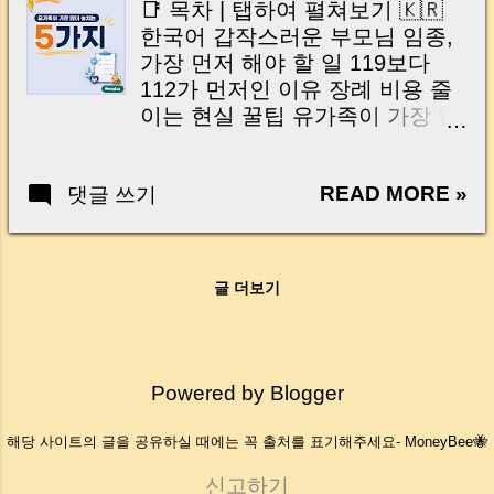
📑 목차 | 탭하여 펼쳐보기 🇰🇷
Questions 7. Conclusion 안녕하
한국어 갑작스러운 부모님 임종,
세요! 생활에 도움이 되는 유용한
가장 먼저 해야 할 일 119보다
정보를 쉽고 빠르게 전해드리는
112가 먼저인 이유 장례 비용 줄
머니로그입니다. 😊 혹시 지하철
이는 현실 꿀팁 유가족이 가장 많
이나 버스에 소중한 물건을 두고
이 놓치는 체크리스트 미리 준비
내린 경험이 있으신가요? 저도 오
하는 웰다잉(Well-Dying) 🇺🇸
래전 아이와 관련된 안타까운 기
READ MORE »
댓글 쓰기
English | Tap to expand What To
억이 하나 있습니다. 아이가 고속
Do First After a Parent Passes
버스에 백팩을 두고 내린 적이 있
Away Why You May Need 112
었는데요. 뒤늦게 그 사실을 알고
Before 119 Practical Tips To
종착지 터미널까지 직접 찾아가
글 더보기
Reduce Funeral Costs Important
직원분들께 물어보고 수소문했지
Checklist Families Often Miss
만, 결국 가방을 찾지 못했습니다.
Preparing for Well-Dying
백팩 안에는 아우터와 함께 입히
Conversations 안녕하세요, 머니
Powered by Blogger
려고 색상과 스타일을 딱 맞춰 골
로그(MoneyBee)입니다. 🐝 부모
라준 셔츠도 들어 있었습니다. 하
님과의 이별은 누구에게나 언젠
해당 사이트의 글을 공유하실 때에는 꼭 출처를 표기해주세요- MoneyBee🐝
나하나 조합을 생각하며 사준 옷
가 찾아오는 일이지만, 실제로 그
들이라 더욱 아깝고 속상했던 기
순간이 오면 머릿속이 하얘지는
신고하기