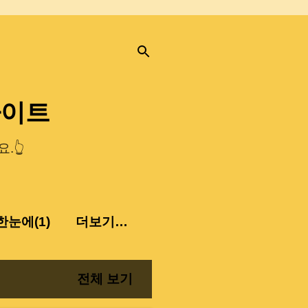
사이트
.👆
눈에(1)
더보기…
전체 보기