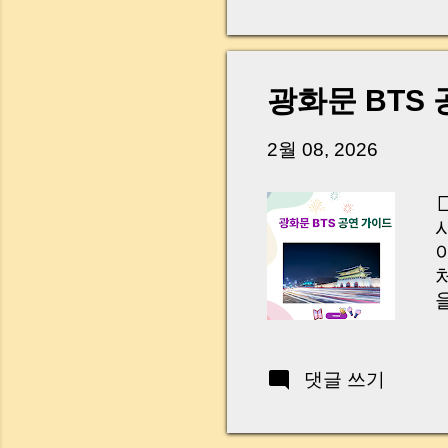
다. 금요일 오후 3시
황이 있었습니다. 또 
“매도인이 대출 안 갚
니다. 그래서 오늘은 
광화문 BTS
꼭 준비해야 하는지 
하시면, 잔금일이 더 
2월 08, 2026
Introduction (Tap to 
을
G
G
W
댓글 쓰기
R
C