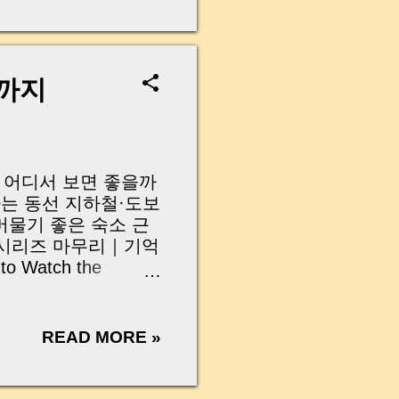
무산될 뻔한 아찔한 상
장으로 안 들어오죠?”
를 몰라서 생기는 걱정입
나는지, 그리고 무엇을
소까지
 하나만 제대로 이해
이 될 수 있습니다. |
y…...
연, 어디서 보면 좋을까
피하는 동선 지하철·도보
머물기 좋은 숙소 근
 시리즈 마무리｜기억
to Watch the
round
Them Subway and
al ARMY
READ MORE »
and After the Show
 the Moment Last 이제
광화문이라는 공간이