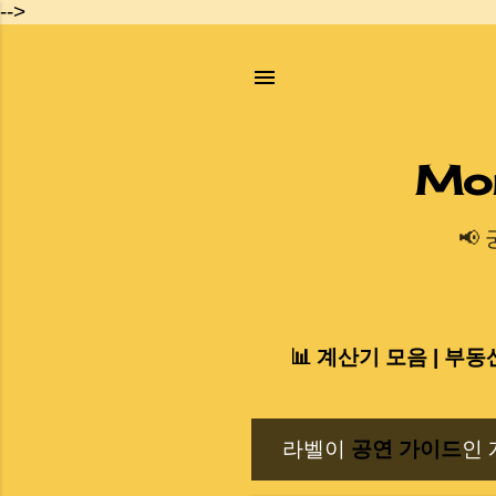
-->
Mo
📢
📊 계산기 모음 | 부동
라벨이
공연 가이드
인 
글