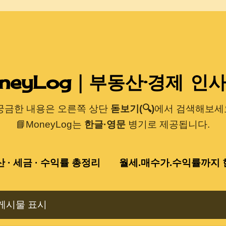
기본 콘텐츠로 건너뛰기
neyLog｜부동산·경제 인
 궁금한 내용은 오른쪽 상단
돋보기(🔍)
에서 검색해보세요
📘MoneyLog는
한글·영문
병기로 제공됩니다.
산 · 세금 · 수익률 총정리
월세.매수가.수익률까지 한
게시물 표시