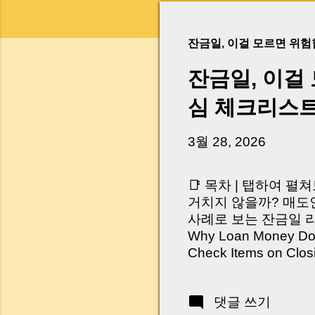
잔금일, 이걸 모르면 위
잔금일, 이걸
심 체크리스
3월 28, 2026
📑 목차 | 탭하여 펼
거치지 않을까? 매도인
사례로 보는 잔금일 리스크 
Why Loan Money Doesn
Check Items on Clo
이런 생각 해보신 적 
서 보면 전혀 그렇지 
댓글 쓰기
억 원이 한 번에 움직