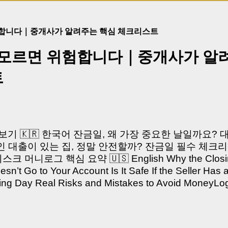
험합니다｜중개사가 알려주는 핵심 체크리스트
 모르면 위험합니다｜중개사가 알
트
쳐보기 🇰🇷 한국어 잔금일, 왜 가장 중요한 날일까요?
 대출이 있는 집, 정말 안전할까? 잔금일 필수 체크리
머니로그 핵심 요약 🇺🇸 English Why the Closing 
’t Go to Your Account Is It Safe If the Seller Has 
sing Day Real Risks and Mistakes to Avoid Money
있으신가요? “잔금일… 그냥 돈 보내고 끝나는 거 아닌
않습니다. 잔금일은 ‘서류 몇 장 처리하는 날’이 아니라,
이는 가장 긴장되는 순간 입니다. 실제로 제가 중개 