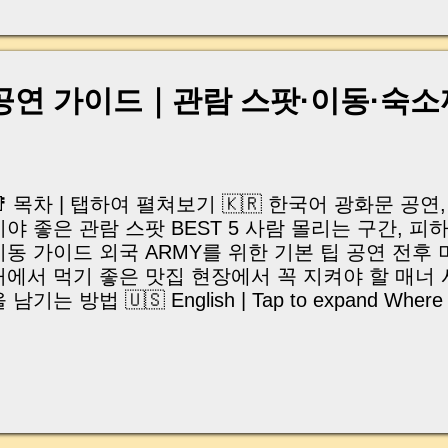
, 이체 한도에 막혀 송금이 멈췄고 그 자리에서 계약이 
어떤 분은 이렇게 말씀하십니다. “내 대출인데 왜 내 통
고 도망가면 어떡하죠?” 이 모든 불안, 사실은 ‘구조’
잔금일에 실제로 돈이 어떻게 움직이는지, 왜 사고가 
 공연 가이드｜관람 스팟·이동·숙
중개 실무 기준으로 아주 쉽게 풀어드리겠습니다. 이 글
이상 두려운 날이 아니라 “내 집을 완성하는 마지막 퍼즐” 
expand) Have you ever thought like this? “Closing da
📑 목차 | 탭하여 펼쳐보기 🇰🇷 한국어 광화문 공
시야 좋은 관람 스팟 BEST 5 사람 몰리는 구간, 
이동 가이드 외국 ARMY를 위한 기본 팁 공연 전후 
처에서 먹기 좋은 맛집 현장에서 꼭 지켜야 할 매너
 남기는 방법 🇺🇸 English | Tap to expand Where 
wanghwamun Performance Best Viewing Spots A
wanghwamun Crowded Areas and How to Avoid 
alking Route Guide Essential Tips for Internation
ecommended Hotels Nearby Places to Eat Before 
oncert Etiquette at the Site Final Notes: Making
이야기는 조금 더 현실적인 방향으로 넘어갑니다. 