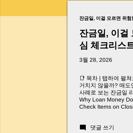
잔금일, 이걸 모르면 위
잔금일, 이걸
심 체크리스
3월 28, 2026
📑 목차 | 탭하여 펼
거치지 않을까? 매도인
사례로 보는 잔금일 리스크 
Why Loan Money Doesn
Check Items on Clo
이런 생각 해보신 적 
서 보면 전혀 그렇지 
댓글 쓰기
억 원이 한 번에 움직