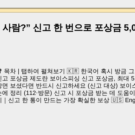
생각해 보셨을 겁니다. 저 역시 뉴스에서 보이스피싱
마다 "어떻게 저걸 속지?"라는 생각을 했었는데요.
이 완전히 달라졌습니다. 평범한 문자 몇 통 보내던
제 은행 대표번호가 휴대폰 화면에 뜨고, 검찰청 홈
 사람?” 신고 한 번으로 포상금 5,
사이트가 등장하며, 심지어 집 현관문 도어락에 붙
이용되고 있습니다. 더 놀라운 건 피해자들이 고령
니다. 현직 의사, 대학교수, 전문직 종사자 들까지
심리적 압박 때문에 수억~수십억 원 피해를 입는 사
습니다. 🚨 중요한 건 지식이 아니라 "순간의 판단"
리의 무지를 노리는 게 아니라 "깜짝 놀라는 심리"를
📑 목차 | 탭하여 펼쳐보기 🇰🇷 한국어 혹시 방금
국민이 지금 당장 알아야 하는 최신 피싱...
신고 포상금 제도란 보이스피싱 신고 포상금, 최대 5,
장면 보셨다면 반드시 신고하세요 (신고 대상) 보이
눈에 정리 (112·방문) 신고 시 포상금 받는 데 도움
｜신고 한 통이 만드는 가장 확실한 보상 🇺🇸 English
oice Phishing Reward Reporting Program? Up to 5
ewards for Voice Phishing Reports Situations You
ow to Report Voice Phishing (112 or Police Visit) 
he Chance of Receiving a Reward Final Thoughts: