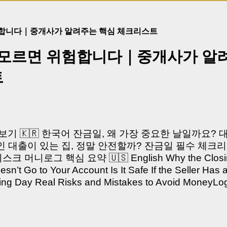
험합니다｜중개사가 알려주는 핵심 체크리스트
 모르면 위험합니다｜중개사가 알
트
쳐보기 🇰🇷 한국어 잔금일, 왜 가장 중요한 날일까요?
 대출이 있는 집, 정말 안전할까? 잔금일 필수 체크리
머니로그 핵심 요약 🇺🇸 English Why the Closing 
’t Go to Your Account Is It Safe If the Seller Has 
sing Day Real Risks and Mistakes to Avoid Money
있으신가요? “잔금일… 그냥 돈 보내고 끝나는 거 아닌
않습니다. 잔금일은 ‘서류 몇 장 처리하는 날’이 아니라,
이는 가장 긴장되는 순간 입니다. 실제로 제가 중개 