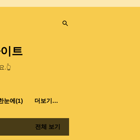
사이트
.👆
눈에(1)
더보기…
전체 보기