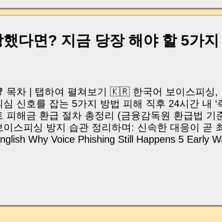
a Difference 길을 걷다가 문득 이런 장면을 본 적
의 누군가가 길 한복판에서 현금 봉투를 건네받고,
급히 사라지는 모습 말입니다. “설마… 보이스피싱?
도 괜히 오해할까 봐, 괜히 일에 휘말릴까 봐 그냥 
했다면? 지금 당장 해야 할 5가지
다. 그런데 이제는 상황이 달라졌습니다. 그 ‘지나침’ 
만 원의 기회를 놓치는 선택 이 될 수도 있기 때문입
스피싱 범죄를 뿌리 뽑기 위해 ‘보이스피싱 신고 포상
화 했습니다. 단순 제보가 아니라, 실제 검거에 도...
📑 목차 | 탭하여 펼쳐보기 🇰🇷 한국어 보이스피싱
의심 신호를 잡는 5가지 방법 피해 직후 24시간 내 
트 피해금 환급 절차 총정리 (금융감독원 환급법 기준
보이스피싱 방지 습관 정리하며: 신속한 대응이 곧 최
nglish Why Voice Phishing Still Happens 5 Early W
atch What to Do Within 24 Hours of Fraud Step-b
rocess (FSS Official) Daily Habits to Prevent Voic
onclusion: Fast Action Is the Best Protecti
일이라 생각하시나요? 요즘 뉴스에서 하루가 멀다 
피싱 피해 소식 . “나는 안 당하겠지” 하던 사람들도
고 있습니다. 심지어 ' 통장묶기' 처럼 전혀 모르는