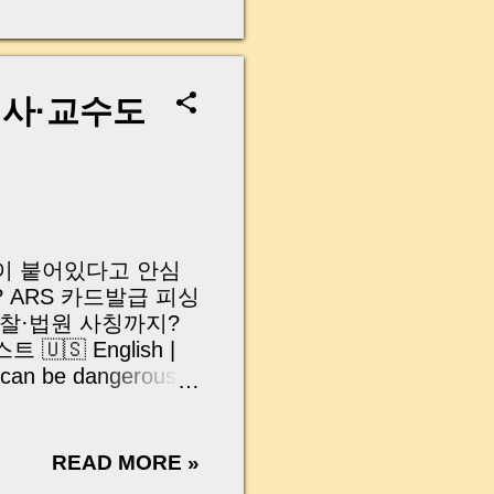
무산될 뻔한 아찔한 상
장으로 안 들어오죠?”
를 몰라서 생기는 걱정입
나는지, 그리고 무엇을
의사·교수도
 하나만 제대로 이해
이 될 수 있습니다. |
y…...
 종이 붙어있다고 안심
 ARS 카드발급 피싱
검찰·법원 사칭까지?
🇸 English |
 can be dangerous |
 | Fake delivery
 lookup websites |
니로그(MoneyLog)입니다
READ MORE »
분들이 한 번쯤 이렇게