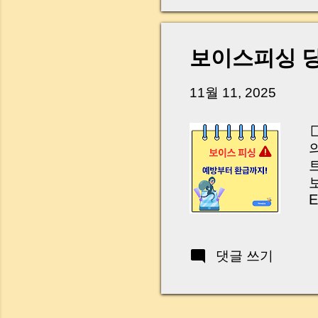
보이스피싱 당
11월 11, 2025
E
C
P
C
댓글 쓰기