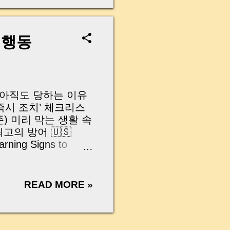
 있으신가요? 정장 차림
 주변을 두리번거리며
” 그렇게 생각하면서
지나친 적 있으실 겁니
 행동
하나가 최대 5,000
니다. 경찰청이 보이
금 제도’를 대폭 강
, 아직도 당하는 이유
‘즉시 조치’ 체크리스
) 미리 막는 생활 속
고의 방어 🇺🇸
arning Signs to
y-Step Refund
e Phishing
on | 보이스피싱, 아직도 남의
READ MORE »
하고 들려오는 보이스
 어느새 피해자가 되
 사람의 돈이 들어왔