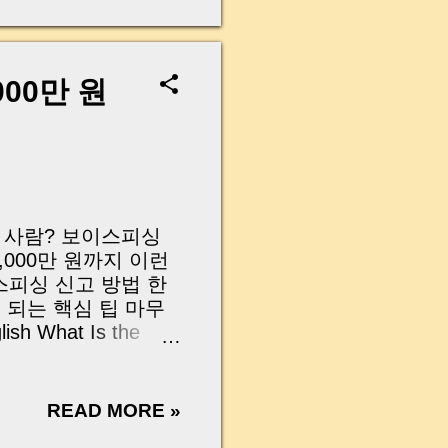
 피해 사례를 볼 때
 그런데 최근에는 상황
 수준이 아닙니다. 실
페이지와 똑같은 가짜
000만 원
은 안내문까지 범죄에
층만이 아니라는 점입
 순간적인 당황함과
례가 계속 나오고 있
입니다. 피싱범들은 우
 노립니다. 오늘은 전
 그 사람? 보이스피싱
000만 원까지 이런
스피싱 신고 방법 한
이 되는 핵심 팁 마무
 What Is the
0 Million KRW in
 Should Never Ignore
Tips That Increase
READ MORE »
 One Call Can Make