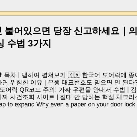
, 이체 한도에 막혀 송금이 멈췄고 그 자리에서 계약이 
어떤 분은 이렇게 말씀하십니다. “내 대출인데 왜 내 통
고 도망가면 어떡하죠?” 이 모든 불안, 사실은 ‘구조’
잔금일에 실제로 돈이 어떻게 움직이는지, 왜 사고가 
것 붙어있으면 당장 신고하세요｜
중개 실무 기준으로 아주 쉽게 풀어드리겠습니다. 이 글
이상 두려운 날이 아니라 “내 집을 완성하는 마지막 퍼즐” 
싱 수법 3가지
expand) Have you ever thought like this? “Closing da
📑 목차 | 탭하여 펼쳐보기 🇰🇷 한국어 도어락에
하면 위험한 이유 | 은행 대표번호도 믿으면 안 된다?
| 도어락 QR코드 주의! 가짜 우편물 안내서 수법 | 
가짜 사건조회 사이트 | 절대 안 당하는 핵심 체크리스트 🇺
ap to expand Why even a paper on your door lock
RS card issuance phishing using real bank numbers
otice with QR code scams | Fake prosecution case
nti-phishing survival checklist 안녕하세요, 머
🐝 "에이, 나는 그런 거 절대 안 속아." 아마 많은 