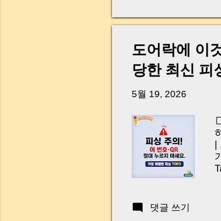
다. 금요일 오후 3시
황이 있었습니다. 또 
“매도인이 대출 안 갚
니다. 그래서 오늘은 
도어락에 이
꼭 준비해야 하는지 
하시면, 잔금일이 더 
당한 최신 피
Introduction (Tap to 
5월 19, 2026
T
A
n
A
댓글 쓰기