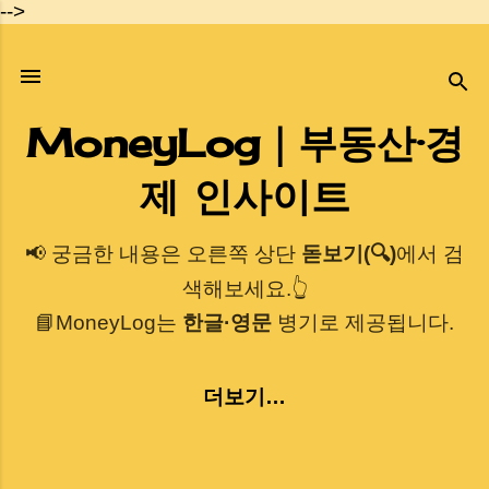
-->
기본 콘텐츠로 건너뛰기
MoneyLog｜부동산·경
제 인사이트
📢 궁금한 내용은 오른쪽 상단
돋보기(🔍)
에서 검
색해보세요.👆
📘MoneyLog는
한글·영문
병기로 제공됩니다.
더보기…