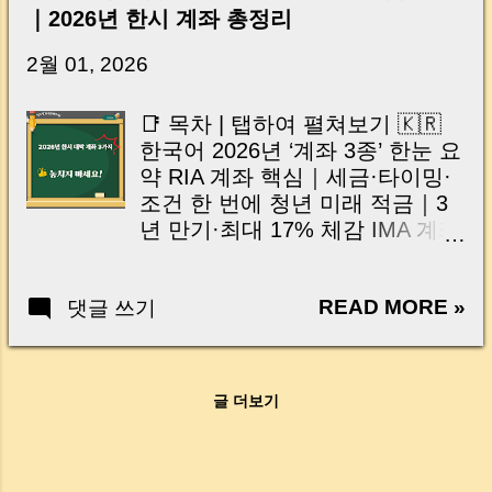
신가요? “잔금일… 그냥 돈 보내고 끝나는 거 아
｜2026년 한시 계좌 총정리
닌가요?” 하지만 현장에서 보면 전혀 그렇지 않
습니다. 잔금일은 ‘서류 몇 장 처리하는 날’이 아
2월 01, 2026
니라, 수천만 원, 많게는 수억 원이 한 번에 움직
이는 가장 긴장되는 순간 입니다. 실제로 제가
📑 목차 | 탭하여 펼쳐보기 🇰🇷
중개 현장에서 겪었던 일입니다. 금요일 오후 3
한국어 2026년 ‘계좌 3종’ 한눈 요
시, 이체 한도에 막혀 송금이 멈췄고 그 자리에
약 RIA 계좌 핵심｜세금·타이밍·
서 계약이 무산될 뻔한 아찔한 상황이 있었습니
조건 한 번에 청년 미래 적금｜3
다. 또 어떤 분은 이렇게 말씀하십니다. “내 대출
년 만기·최대 17% 체감 IMA 계좌
인데 왜 내 통장으로 안 들어오죠?” “매도인이 대
｜원금 성격 + 연 4%대
출 안 갚고 도망가면 어떡하죠?” 이 모든 불안,
ISA·IMA·RIA 비교｜목적별 선택
사실은 ‘구조’를 몰라서 생기는 걱정입니다. 그래
READ MORE »
댓글 쓰기
가이드 원본 영상 바로가기 결론
서 오늘은 잔금일에 실제로 돈이 어떻게 움직이
｜지금 어떤 계좌를 만들어야 할
는지, 왜 사고가 나는지, 그리고 무엇을 꼭 준비
까 🇺🇸 English (tap to open)
해야 하는지 중개 실무 기준으로 아주 쉽게 풀어
2026 overview — three key
드리겠습니다. 이 글 하나만 제대로 이해하시면,
글 더보기
accounts RIA essentials — tax,
잔금일이 더 이상 두려운 날이 아니라 “내 집을
timing, requirements Youth
완성하는 마지막 퍼즐” 이 될 수 있습니다. |
Future Savings — 3-year term,
Introduction (Tap to expand) Have you ever