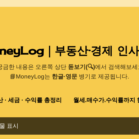
기본 콘텐츠로 건너뛰기
neyLog｜부동산·경제 인
 궁금한 내용은 오른쪽 상단
돋보기(🔍)
에서 검색해보세요
📘MoneyLog는
한글·영문
병기로 제공됩니다.
산 · 세금 · 수익률 총정리
월세.매수가.수익률까지 한
물 표시