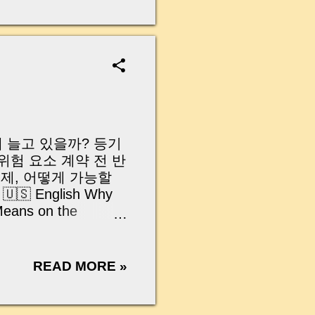
무산될 뻔한 아찔한 상
장으로 안 들어오죠?”
를 몰라서 생기는 걱정입
나는지, 그리고 무엇을
 하나만 제대로 이해
이 될 수 있습니다. |
y…...
 왜 늘고 있을까? 등기
위험 요소 계약 전 반
제, 어떻게 가능할
 English Why
Means on the
rty Key Registry
 Seizure Be Lifted?
mary & Final
READ MORE »
 꼭 알아야 할 이야기
‘압류’ 두 글자가 찍
에서도 그런 일이 있