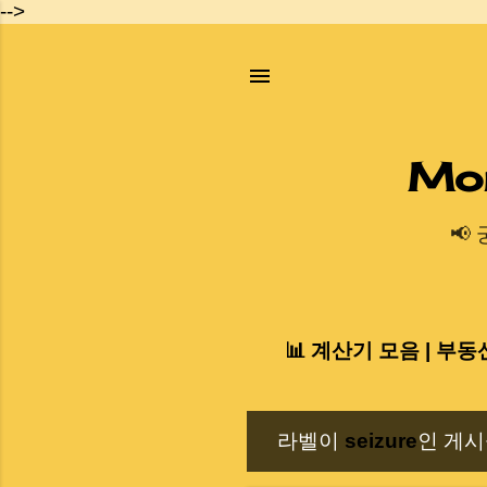
-->
Mo
📢
📊 계산기 모음 | 부동
라벨이
seizure
인 게시
글