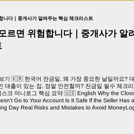
험합니다｜중개사가 알려주는 핵심 체크리스트
 모르면 위험합니다｜중개사가 알
트
쳐보기 🇰🇷 한국어 잔금일, 왜 가장 중요한 날일까요?
 대출이 있는 집, 정말 안전할까? 잔금일 필수 체크리
머니로그 핵심 요약 🇺🇸 English Why the Closing 
’t Go to Your Account Is It Safe If the Seller Has 
sing Day Real Risks and Mistakes to Avoid Money
있으신가요? “잔금일… 그냥 돈 보내고 끝나는 거 아닌
않습니다. 잔금일은 ‘서류 몇 장 처리하는 날’이 아니라,
이는 가장 긴장되는 순간 입니다. 실제로 제가 중개 