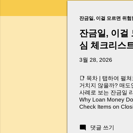
잔금일, 이걸 모르면 위
잔금일, 이걸
심 체크리스
3월 28, 2026
📑 목차 | 탭하여 펼
거치지 않을까? 매도인
사례로 보는 잔금일 리스크 
Why Loan Money Doesn
Check Items on Clo
이런 생각 해보신 적 
서 보면 전혀 그렇지 
댓글 쓰기
억 원이 한 번에 움직