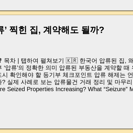
, 이체 한도에 막혀 송금이 멈췄고 그 자리에서 계약이 
어떤 분은 이렇게 말씀하십니다. “내 대출인데 왜 내 통
고 도망가면 어떡하죠?” 이 모든 불안, 사실은 ‘구조’
잔금일에 실제로 돈이 어떻게 움직이는지, 왜 사고가 
’ 찍힌 집, 계약해도 될까?
중개 실무 기준으로 아주 쉽게 풀어드리겠습니다. 이 글
이상 두려운 날이 아니라 “내 집을 완성하는 마지막 퍼즐” 
expand) Have you ever thought like this? “Closing da
📑 목차 | 탭하여 펼쳐보기 🇰🇷 한국어 압류된 집,
부 ‘압류’의 정확한 의미 압류된 부동산을 계약할 때 
드시 확인해야 할 등기부 체크포인트 압류 해제는 언
까? 실제 사례로 보는 압류물건 거래 정리 및 마무리 🇺🇸
re Seized Properties Increasing? What “Seizure” 
egistry Risks of Buying or Leasing a Seized Prope
oints to Check Before Contract When and How Can
eal Case Examples of Seized Property Deals Sum
Thoughts | 등기부에 ‘압류’가 찍혔다면? 계약 전에
며칠 전만 해도 깨끗했던 등기부에, 계약 당일 갑자기 
혀 있다면 어떨까요? 실제로 제가 중개했던 한 거래