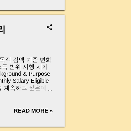
무산될 뻔한 아찔한 상
장으로 안 들어오죠?”
를 몰라서 생기는 걱정입
나는지, 그리고 무엇을
리
 하나만 제대로 이해
이 될 수 있습니다. |
y…...
과 목적 감액 기준 변화
 소득 범위 시행 시기
kground & Purpose
ly Salary Eligible
도 일을 계속하고 싶은데
적 있으실 거예요. 특
이 감액될까 걱정하
일, 국민연금법 개정안
READ MORE »
따르면, 앞으로는 A값
시작 이번 글에서는 보
 감액 기준이 어떻게