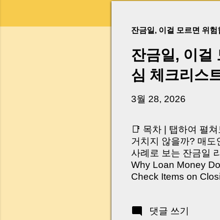
잔금일, 이걸 모르면 위
잔금일, 이걸
심 체크리스
3월 28, 2026
📑 목차 | 탭하여 펼
거치지 않을까? 매도인
사례로 보는 잔금일 리스크 
Why Loan Money Doesn
Check Items on Clo
이런 생각 해보신 적 
서 보면 전혀 그렇지 
댓글 쓰기
억 원이 한 번에 움직