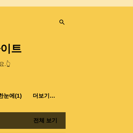
사이트
.👆
눈에(1)
더보기…
전체 보기