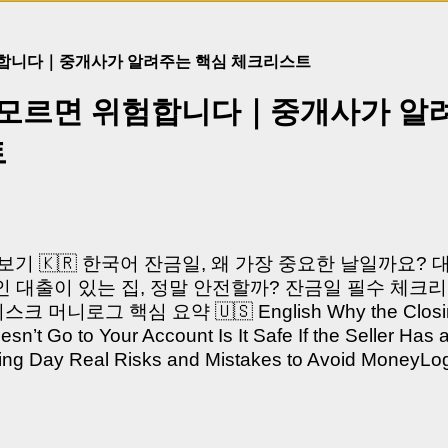
험합니다｜중개사가 알려주는 핵심 체크리스트
 모르면 위험합니다｜중개사가 알
트
쳐보기 🇰🇷 한국어 잔금일, 왜 가장 중요한 날일까요?
 대출이 있는 집, 정말 안전할까? 잔금일 필수 체크리
머니로그 핵심 요약 🇺🇸 English Why the Closing 
’t Go to Your Account Is It Safe If the Seller Has 
sing Day Real Risks and Mistakes to Avoid Money
있으신가요? “잔금일… 그냥 돈 보내고 끝나는 거 아닌
않습니다. 잔금일은 ‘서류 몇 장 처리하는 날’이 아니라,
이는 가장 긴장되는 순간 입니다. 실제로 제가 중개 