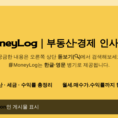
기본 콘텐츠로 건너뛰기
neyLog｜부동산·경제 인
 궁금한 내용은 오른쪽 상단
돋보기(🔍)
에서 검색해보세요
📘MoneyLog는
한글·영문
병기로 제공됩니다.
산 · 세금 · 수익률 총정리
월세.매수가.수익률까지 한
ion
인 게시물 표시