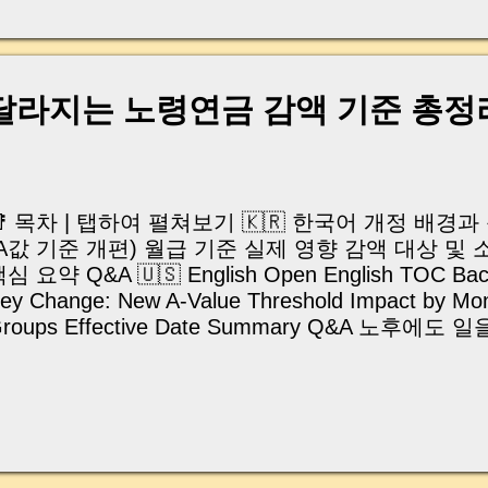
, 이체 한도에 막혀 송금이 멈췄고 그 자리에서 계약이 
어떤 분은 이렇게 말씀하십니다. “내 대출인데 왜 내 통
고 도망가면 어떡하죠?” 이 모든 불안, 사실은 ‘구조’
잔금일에 실제로 돈이 어떻게 움직이는지, 왜 사고가 
 달라지는 노령연금 감액 기준 총정
중개 실무 기준으로 아주 쉽게 풀어드리겠습니다. 이 글
이상 두려운 날이 아니라 “내 집을 완성하는 마지막 퍼즐” 
expand) Have you ever thought like this? “Closing da
📑 목차 | 탭하여 펼쳐보기 🇰🇷 한국어 개정 배경
(A값 기준 개편) 월급 기준 실제 영향 감액 대상 및
심 요약 Q&A 🇺🇸 English Open English TOC Bac
ey Change: New A-Value Threshold Impact by Month
roups Effective Date Summary Q&A 노후에
“연금을 깎이게 하는 건 아닐까?” 하고 걱정해보신 
히, 월급이나 사업소득이 조금이라도 늘면 노령연금
셨던 분들도 많았습니다. 그런데 2025년 11월 27
이 국회 본회의를 통과 정부가 공식 발표한 내용에 
(평균소득월액)보다 200만 원 더 초과해야 감액이 
건복지부 보도참고자료에 나온 사실만 근거로 삼아,