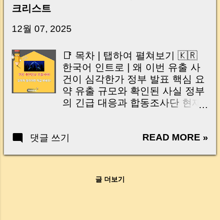
신가요? “잔금일… 그냥 돈 보내고 끝나는 거 아
크리스트
닌가요?” 하지만 현장에서 보면 전혀 그렇지 않
습니다. 잔금일은 ‘서류 몇 장 처리하는 날’이 아
12월 07, 2025
니라, 수천만 원, 많게는 수억 원이 한 번에 움직
이는 가장 긴장되는 순간 입니다. 실제로 제가
📑 목차 | 탭하여 펼쳐보기 🇰🇷
중개 현장에서 겪었던 일입니다. 금요일 오후 3
한국어 인트로 | 왜 이번 유출 사
시, 이체 한도에 막혀 송금이 멈췄고 그 자리에
건이 심각한가 정부 발표 핵심 요
서 계약이 무산될 뻔한 아찔한 상황이 있었습니
약 유출 규모와 확인된 사실 정부
다. 또 어떤 분은 이렇게 말씀하십니다. “내 대출
의 긴급 대응과 합동조사단 현재
인데 왜 내 통장으로 안 들어오죠?” “매도인이 대
가장 위험한 2차 피해 유형 지금
출 안 갚고 도망가면 어떡하죠?” 이 모든 불안,
당장 해야 할 개인 보호 조치(핵
사실은 ‘구조’를 몰라서 생기는 걱정입니다. 그래
READ MORE »
댓글 쓰기
심) 추가 피해를 줄이기 위한 후
서 오늘은 잔금일에 실제로 돈이 어떻게 움직이
속 실천 방안 Q&A | 실제 문의가
는지, 왜 사고가 나는지, 그리고 무엇을 꼭 준비
많은 질문 마무리 한마디 🇺🇸
해야 하는지 중개 실무 기준으로 아주 쉽게 풀어
English Open English TOC Intro |
드리겠습니다. 이 글 하나만 제대로 이해하시면,
글 더보기
Why This Data Breach Matters
잔금일이 더 이상 두려운 날이 아니라 “내 집을
Key Government Findings Scale
완성하는 마지막 퍼즐” 이 될 수 있습니다. |
of the Breach Government
Introduction (Tap to expand) Have you ever