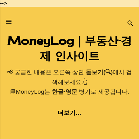
-->
기본 콘텐츠로 건너뛰기
MoneyLog｜부동산·경
제 인사이트
📢 궁금한 내용은 오른쪽 상단
돋보기(🔍)
에서 검
색해보세요.👆
📘MoneyLog는
한글·영문
병기로 제공됩니다.
더보기…