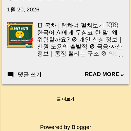
닌가요?” 하지만 현장에서 보면 전혀 그렇지 않
습니다. 잔금일은 ‘서류 몇 장 처리하는 날’이 아
1월 20, 2026
니라, 수천만 원, 많게는 수억 원이 한 번에 움직
이는 가장 긴장되는 순간 입니다. 실제로 제가
📑 목차 | 탭하여 펼쳐보기 🇰🇷
중개 현장에서 겪었던 일입니다. 금요일 오후 3
한국어 AI에게 무심코 한 말, 왜
시, 이체 한도에 막혀 송금이 멈췄고 그 자리에
위험할까요? 🚫 개인 신상 정보｜
서 계약이 무산될 뻔한 아찔한 상황이 있었습니
신원 도용의 출발점 🚫 금융·자산
다. 또 어떤 분은 이렇게 말씀하십니다. “내 대출
정보｜통장 털리는 구조 🚫 의료·
인데 왜 내 통장으로 안 들어오죠?” “매도인이 대
건강 기록｜보험 리스크로 돌아
출 안 갚고 도망가면 어떡하죠?” 이 모든 불안,
옵니다 🚫 회사 기밀·업무 자료｜
사실은 ‘구조’를 몰라서 생기는 걱정입니다. 그래
READ MORE »
댓글 쓰기
해고와 손배의 경계 🚫 비밀번호·
서 오늘은 잔금일에 실제로 돈이 어떻게 움직이
인증 정보｜최악의 실수 🛡️ 내 정
는지, 왜 사고가 나는지, 그리고 무엇을 꼭 준비
보를 지키는 AI 사용 수칙 3가지
해야 하는지 중개 실무 기준으로 아주 쉽게 풀어
정리｜AI는 도구일 뿐, 책임은 사
드리겠습니다. 이 글 하나만 제대로 이해하시면,
글 더보기
용자에게 🇺🇸 English Why
잔금일이 더 이상 두려운 날이 아니라 “내 집을
casual AI prompts can be
완성하는 마지막 퍼즐” 이 될 수 있습니다. |
dangerous 🚫 Personal identity
Introduction (Tap to expand) Have you ever
data 🚫 Financial & asset
thought like this? “Closing day…...
Powered by Blogger
information 🚫 Medical & health