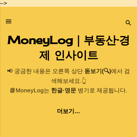
-->
기본 콘텐츠로 건너뛰기
MoneyLog｜부동산·경
제 인사이트
📢 궁금한 내용은 오른쪽 상단
돋보기(🔍)
에서 검
색해보세요.👆
📘MoneyLog는
한글·영문
병기로 제공됩니다.
더보기…