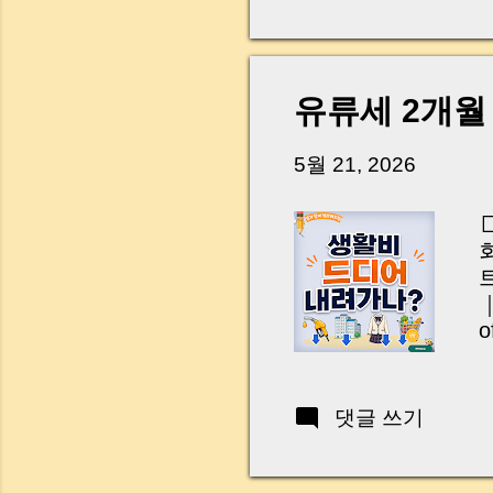
다. 금요일 오후 3시
황이 있었습니다. 또 
“매도인이 대출 안 갚
니다. 그래서 오늘은 
유류세 2개월
꼭 준비해야 하는지 
하시면, 잔금일이 더 
5월 21, 2026
Introduction (Tap to 
o
m
m
S
댓글 쓰기
c