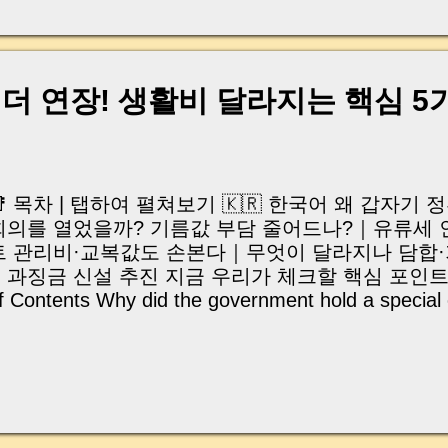
, 이체 한도에 막혀 송금이 멈췄고 그 자리에서 계약이 
어떤 분은 이렇게 말씀하십니다. “내 대출인데 왜 내 통
고 도망가면 어떡하죠?” 이 모든 불안, 사실은 ‘구조’
잔금일에 실제로 돈이 어떻게 움직이는지, 왜 사고가 
 더 연장! 생활비 달라지는 핵심 5
중개 실무 기준으로 아주 쉽게 풀어드리겠습니다. 이 글
이상 두려운 날이 아니라 “내 집을 완성하는 마지막 퍼즐” 
expand) Have you ever thought like this? “Closing da
📑 목차 | 탭하여 펼쳐보기 🇰🇷 한국어 왜 갑자기
회의를 열었을까? 기름값 부담 줄어드나?｜유류세 인
트 관리비·교복값도 손본다｜무엇이 달라지나 담합·
｜과징금 신설 추진 지금 우리가 체크할 핵심 포인트 🇺🇸 
f Contents Why did the government hold a special c
eeting? Will fuel costs go down?｜Fuel tax cut ex
onths Apartment fees and school uniform costs
tronger penalties against price manipulation and co
onsumers should check now 안녕하세요, 머니로
🐝 요즘 장 보러 가면 "분명 예전에는 이 정도 아니
는 생각 한 번쯤 해보셨을 것 같습니다. 기름값도 부