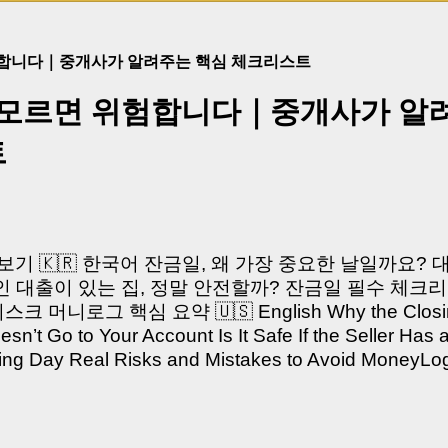
험합니다｜중개사가 알려주는 핵심 체크리스트
 모르면 위험합니다｜중개사가 알
트
쳐보기 🇰🇷 한국어 잔금일, 왜 가장 중요한 날일까요?
 대출이 있는 집, 정말 안전할까? 잔금일 필수 체크리
머니로그 핵심 요약 🇺🇸 English Why the Closing 
’t Go to Your Account Is It Safe If the Seller Has 
sing Day Real Risks and Mistakes to Avoid Money
있으신가요? “잔금일… 그냥 돈 보내고 끝나는 거 아닌
않습니다. 잔금일은 ‘서류 몇 장 처리하는 날’이 아니라,
이는 가장 긴장되는 순간 입니다. 실제로 제가 중개 