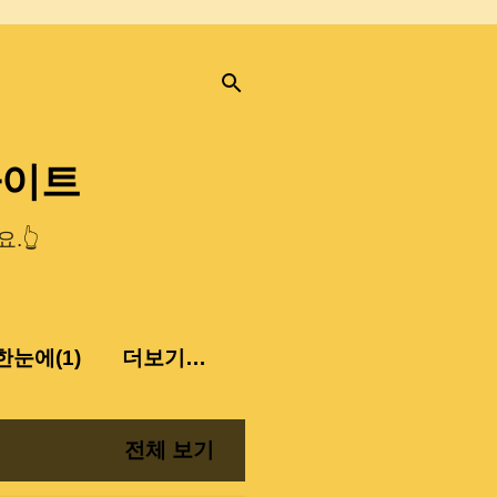
사이트
.👆
눈에(1)
더보기…
전체 보기