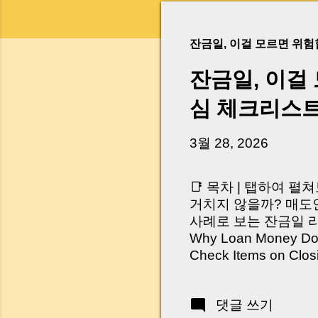
잔금일, 이걸 모르면 위
잔금일, 이걸
심 체크리스
3월 28, 2026
📑 목차 | 탭하여 펼
거치지 않을까? 매도인
사례로 보는 잔금일 리스크 
Why Loan Money Doesn
Check Items on Clo
이런 생각 해보신 적 
서 보면 전혀 그렇지 
댓글 쓰기
억 원이 한 번에 움직