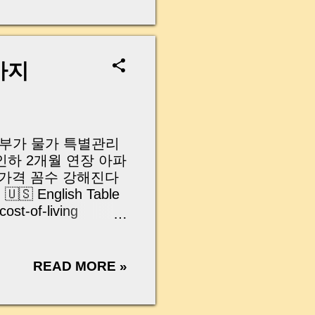
무산될 뻔한 아찔한 상
장으로 안 들어오죠?”
를 몰라서 생기는 걱정입
나는지, 그리고 무엇을
가지
 하나만 제대로 이해
이 될 수 있습니다. |
y…...
 정부가 물가 특별관리
하 2개월 연장 아파
가격 꼼수 강해진다
English Table
ost-of-living
tended for 2 more
｜What may change?
llusion Key points
READ MORE »
그(MoneyBee)입니다
었던 것 같은데…" 라
담되고, 아파트 관리