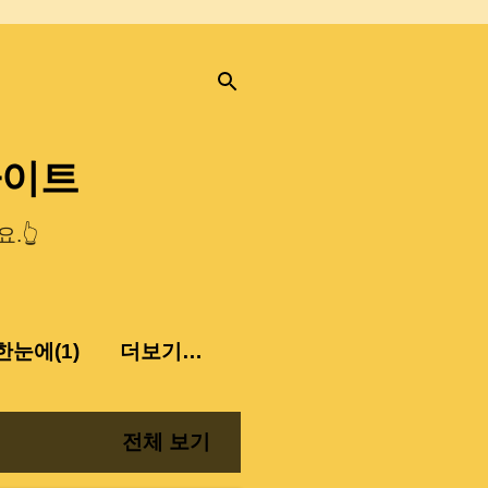
사이트
.👆
눈에(1)
더보기…
전체 보기