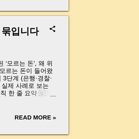
무산될 뻔한 아찔한 상
장으로 안 들어오죠?”
를 몰라서 생기는 걱정입
나는지, 그리고 무엇을
로 묶입니다
 하나만 제대로 이해
이 될 수 있습니다. |
y…...
 ‘모르는 돈’, 왜 위
 모르는 돈이 들어왔
 3단계 (은행·경찰·
 실제 사례로 보는
한 줄 요약 🇺🇸
s can be dangerous
 things you must
 3-step response
READ MORE »
ount is frozen Real-
’s key takeaway in
?” 어느 날 아무런 이