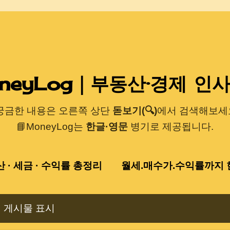
기본 콘텐츠로 건너뛰기
neyLog｜부동산·경제 인
 궁금한 내용은 오른쪽 상단
돋보기(🔍)
에서 검색해보세요
📘MoneyLog는
한글·영문
병기로 제공됩니다.
산 · 세금 · 수익률 총정리
월세.매수가.수익률까지 한
 게시물 표시