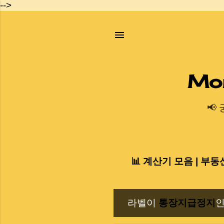
-->
Mo
📢
📊 계산기 모음 | 부동
라벨이
통장지급정지
인
글