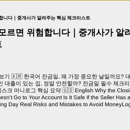
험합니다｜중개사가 알려주는 핵심 체크리스트
 모르면 위험합니다｜중개사가 알
트
쳐보기 🇰🇷 한국어 잔금일, 왜 가장 중요한 날일까요?
 대출이 있는 집, 정말 안전할까? 잔금일 필수 체크리
머니로그 핵심 요약 🇺🇸 English Why the Closing 
’t Go to Your Account Is It Safe If the Seller Has 
sing Day Real Risks and Mistakes to Avoid Money
있으신가요? “잔금일… 그냥 돈 보내고 끝나는 거 아닌
않습니다. 잔금일은 ‘서류 몇 장 처리하는 날’이 아니라,
이는 가장 긴장되는 순간 입니다. 실제로 제가 중개 