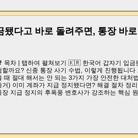
, 이체 한도에 막혀 송금이 멈췄고 그 자리에서 계약이 
어떤 분은 이렇게 말씀하십니다. “내 대출인데 왜 내 통
고 도망가면 어떡하죠?” 이 모든 불안, 사실은 ‘구조’
잔금일에 실제로 돈이 어떻게 움직이는지, 왜 사고가 
금됐다고 바로 돌려주면, 통장 바
중개 실무 기준으로 아주 쉽게 풀어드리겠습니다. 이 글
이상 두려운 날이 아니라 “내 집을 완성하는 마지막 퍼즐” 
expand) Have you ever thought like this? “Closing da
📑 목차 | 탭하여 펼쳐보기 🇰🇷 한국어 갑자기 입금된
험할까요? 신종 통장 사기 수법, 이렇게 진행됩니다
을 때 절대 해서는 안 되는 3가지 가장 안전한 대처법
증거) 이미 계좌가 지급 정지됐다면? 해결 절차 정리
통장 지급 정지의 후폭풍 변호사가 강조하는 핵심 원칙 
nglish (Click to expand) Why unexpected deposit
ow account-laundering scams actually work Three
ever do after receiving unknown funds The safest
bank, police, evidence) What to do if your bank acc
orld consequences of account suspension A lawyer
one sentence | “모르는 돈 100만 원이 입금됐다면