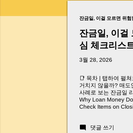
잔금일, 이걸 모르면 위
잔금일, 이걸
심 체크리스
3월 28, 2026
📑 목차 | 탭하여 펼
거치지 않을까? 매도인
사례로 보는 잔금일 리스크 
Why Loan Money Doesn
Check Items on Clo
이런 생각 해보신 적 
서 보면 전혀 그렇지 
댓글 쓰기
억 원이 한 번에 움직