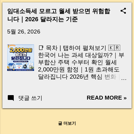
Real Risks and Mistakes to Avoid MoneyLog
Key Takeaway 혹시 이런 생각 해보신 적 있으
임대소득세 모르고 월세 받으면 위험합
신가요? “잔금일… 그냥 돈 보내고 끝나는 거 아
니다｜2026 달라지는 기준
닌가요?” 하지만 현장에서 보면 전혀 그렇지 않
습니다. 잔금일은 ‘서류 몇 장 처리하는 날’이 아
5월 26, 2026
니라, 수천만 원, 많게는 수억 원이 한 번에 움직
이는 가장 긴장되는 순간 입니다. 실제로 제가
📑 목차 | 탭하여 펼쳐보기 🇰🇷
중개 현장에서 겪었던 일입니다. 금요일 오후 3
한국어 나는 과세 대상일까?｜부
시, 이체 한도에 막혀 송금이 멈췄고 그 자리에
부합산 주택 수부터 확인 월세
서 계약이 무산될 뻔한 아찔한 상황이 있었습니
2,000만원 함정｜1원 초과해도
다. 또 어떤 분은 이렇게 말씀하십니다. “내 대출
달라집니다 2026년 핵심 변화｜
인데 왜 내 통장으로 안 들어오죠?” “매도인이 대
전세 보증금도 과세 확대? 합법적
출 안 갚고 도망가면 어떡하죠?” 이 모든 불안,
으로 세금 줄이는 절세 전략 3가
사실은 ‘구조’를 몰라서 생기는 걱정입니다. 그래
READ MORE »
댓글 쓰기
지 한눈에 보는 체크리스트｜지
서 오늘은 잔금일에 실제로 돈이 어떻게 움직이
금 준비해야 할 것 🇺🇸 English
는지, 왜 사고가 나는지, 그리고 무엇을 꼭 준비
Am I Taxable? | Check
해야 하는지 중개 실무 기준으로 아주 쉽게 풀어
Household Property Count First
드리겠습니다. 이 글 하나만 제대로 이해하시면,
글 더보기
The ₩20 Million Trap | Even ₩1
잔금일이 더 이상 두려운 날이 아니라 “내 집을
Changes Everything 2026