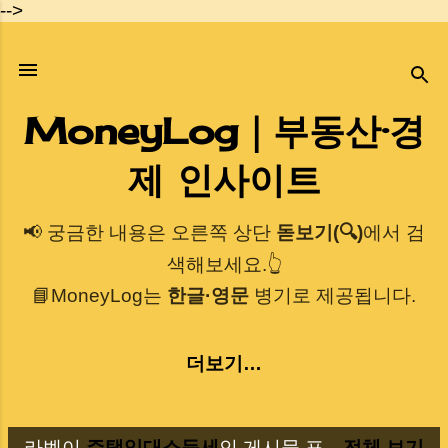
-->
기본 콘텐츠로 건너뛰기
MoneyLog｜부동산·경
제 인사이트
📢 궁금한 내용은 오른쪽 상단
돋보기(🔍)
에서 검
색해보세요.👆
📘MoneyLog는
한글·영문
병기로 제공됩니다.
더보기…
라벨이
주택임대소득세
인 게시물 표
전체 보기