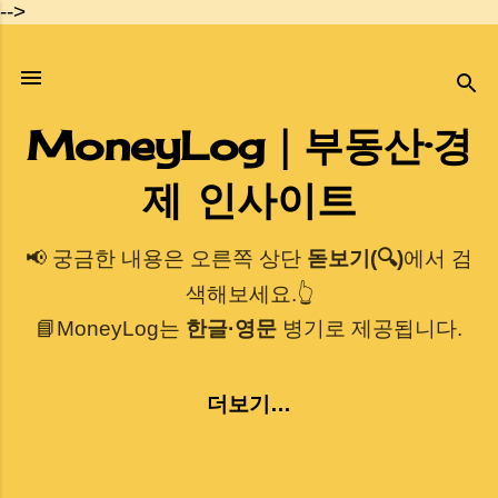
-->
기본 콘텐츠로 건너뛰기
MoneyLog｜부동산·경
제 인사이트
📢 궁금한 내용은 오른쪽 상단
돋보기(🔍)
에서 검
색해보세요.👆
📘MoneyLog는
한글·영문
병기로 제공됩니다.
더보기…