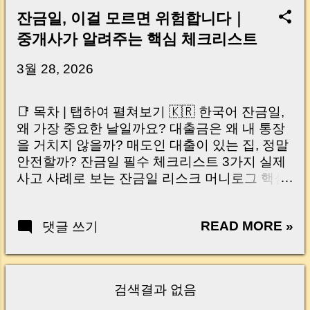
잔금일, 이걸 모르면 위험합니다｜
중개사가 알려주는 핵심 체크리스트
3월 28, 2026
📑 목차 | 탭하여 펼쳐보기 🇰🇷 한국어 잔금일,
왜 가장 중요한 날일까요? 대출금은 왜 내 통장
을 거치지 않을까? 매도인 대출이 있는 집, 정말
안전할까? 잔금일 필수 체크리스트 3가지 실제
사고 사례로 보는 잔금일 리스크 머니로그 핵심
요약 🇺🇸 English Why the Closing Day
Matters Most Why Loan Money Doesn’t Go to
READ MORE »
댓글 쓰기
Your Account Is It Safe If the Seller Has a
Loan? 3 Must-Check Items on Closing Day
Real Risks and Mistakes to Avoid MoneyLog
Key Takeaway 혹시 이런 생각 해보신 적 있으
검색결과 없음
신가요? “잔금일… 그냥 돈 보내고 끝나는 거 아