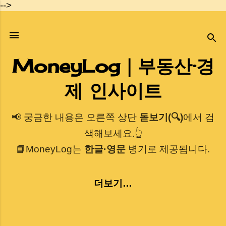
-->
기본 콘텐츠로 건너뛰기
MoneyLog｜부동산·경
제 인사이트
📢 궁금한 내용은 오른쪽 상단
돋보기(🔍)
에서 검
색해보세요.👆
📘MoneyLog는
한글·영문
병기로 제공됩니다.
더보기…