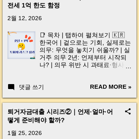
신가요? “잔금일… 그냥 돈 보내고 끝나는 거 아
전세 1억 한도 함정
닌가요?” 하지만 현장에서 보면 전혀 그렇지 않
습니다. 잔금일은 ‘서류 몇 장 처리하는 날’이 아
2월 12, 2026
니라, 수천만 원, 많게는 수억 원이 한 번에 움직
이는 가장 긴장되는 순간 입니다. 실제로 제가
📑 목차 | 탭하여 펼쳐보기 🇰🇷
중개 현장에서 겪었던 일입니다. 금요일 오후 3
한국어 | 겉으로는 기회, 실제로는
시, 이체 한도에 막혀 송금이 멈췄고 그 자리에
의무: 무엇을 놓치기 쉬울까? | 실
서 계약이 무산될 뻔한 아찔한 상황이 있었습니
거주 의무 2년: 언제부터 시작되
다. 또 어떤 분은 이렇게 말씀하십니다. “내 대출
나? | 의무 위반 시 과태료·형사
인데 왜 내 통장으로 안 들어오죠?” “매도인이 대
리스크는? | 전세금 반환대출 1억
출 안 갚고 도망가면 어떡하죠?” 이 모든 불안,
원 한도: 실제로 막히는 구조 | 세
사실은 ‘구조’를 몰라서 생기는 걱정입니다. 그래
READ MORE »
댓글 쓰기
입자 퇴거 시 현금흐름 시뮬레이
서 오늘은 잔금일에 실제로 돈이 어떻게 움직이
션 | 잘못 접근했을 때 벌어지는 3
는지, 왜 사고가 나는지, 그리고 무엇을 꼭 준비
가지 시나리오 | 매수 전 자가진단
해야 하는지 중개 실무 기준으로 아주 쉽게 풀어
체크리스트 10문항 | 안전하게 접
퇴거자금대출 시리즈②｜언제·얼마·어
드리겠습니다. 이 글 하나만 제대로 이해하시면,
근하는 전략: 누구는 가능하고 누
떻게 준비해야 할까?
잔금일이 더 이상 두려운 날이 아니라 “내 집을
구는 위험한가 | 결론: ‘적은 돈’이
완성하는 마지막 퍼즐” 이 될 수 있습니다. |
아니라 ‘준비된 돈’의 문제 🇺🇸
1월 25, 2026
Introduction (Tap to expand) Have you ever