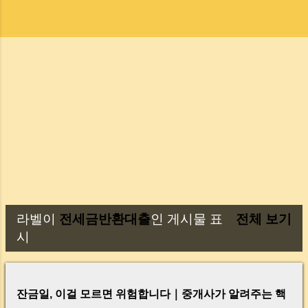
라벨이
전세금반환대출
인 게시물 표
전체 보기
글
시
잔금일, 이걸 모르면 위험합니다｜중개사가 알려주는 핵