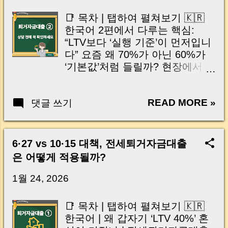
English | Tap to open |
thought like this? “Closing day…...
Opportunity on the surface,
📑 목차 | 탭하여 펼쳐보기 🇰🇷
obligation underneath | Two-year
한국어 2편에서 다루는 핵심:
occupancy duty: when does it
“LTV보다 ‘실행 기준’이 먼저입니
start? | Penalties and legal risks
다” 요즘 왜 70%가 아닌 60%가
if violated | The 100M KRW cap
‘기본값’처럼 들릴까? 현장에서
on Jeonse return loans | Cash
가장 많이 막히는 3가지 패턴(부
flow simulation at tenant move-
족·시간·타이밍) 보증금 반환이
out | Three common failure
READ MORE »
댓글 쓰기
흔들리는 대표 유형 3가지(공백·
scenarios | 10-point buyer self-
전환·한도) 임차인에게도 영향이
checklist | Who can safely enter,
가는 이유(일정·계약체인·갈등)
who should not | Final takeaway:
집주인이 먼저 점검할 체크리스
6·27 vs 10·15 대책, 전세퇴거자금대출
liquidity matters more than
트 6가지(상담 전 준비) 실무 타임
은 어떻게 적용될까?
leverage | 겉으로는 기회, 실제로
라인: 계약 종료 3개월 전부터 이
는 의무입니다 “전세 끼고 다시
렇게 움직이세요 은행 상담에서
1월 24, 2026
살 수 있다.” 이 문장만 보면 시장
꼭 물어볼 질문 7개(지점 vs 본점
이 다시 열리는 것처럼 보입니
기준) 마지막 한 장 정리: 계약 전·
📑 목차 | 탭하여 펼쳐보기 🇰🇷
다....
후 핵심 요약 & 저장 박스 🇺🇸
한국어 | 왜 갑자기 ‘LTV 40%’ 혼
English (tap to open) 🇺🇸