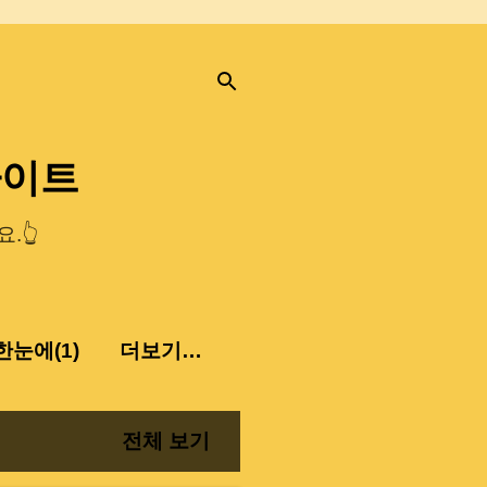
사이트
.👆
눈에(1)
더보기…
전체 보기