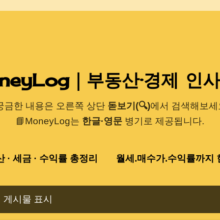
기본 콘텐츠로 건너뛰기
neyLog｜부동산·경제 인
 궁금한 내용은 오른쪽 상단
돋보기(🔍)
에서 검색해보세요
📘MoneyLog는
한글·영문
병기로 제공됩니다.
산 · 세금 · 수익률 총정리
월세.매수가.수익률까지 한
 게시물 표시