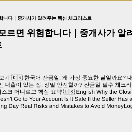
험합니다｜중개사가 알려주는 핵심 체크리스트
 모르면 위험합니다｜중개사가 알
트
쳐보기 🇰🇷 한국어 잔금일, 왜 가장 중요한 날일까요?
 대출이 있는 집, 정말 안전할까? 잔금일 필수 체크리
머니로그 핵심 요약 🇺🇸 English Why the Closing 
’t Go to Your Account Is It Safe If the Seller Has 
sing Day Real Risks and Mistakes to Avoid Money
있으신가요? “잔금일… 그냥 돈 보내고 끝나는 거 아닌
않습니다. 잔금일은 ‘서류 몇 장 처리하는 날’이 아니라,
이는 가장 긴장되는 순간 입니다. 실제로 제가 중개 