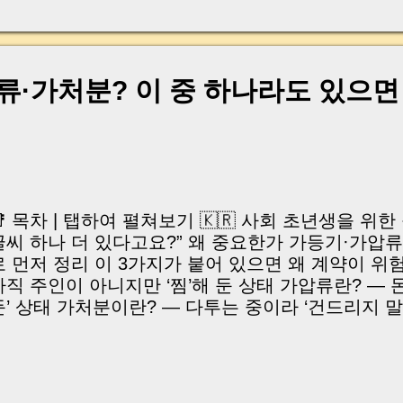
, 이체 한도에 막혀 송금이 멈췄고 그 자리에서 계약이 
어떤 분은 이렇게 말씀하십니다. “내 대출인데 왜 내 통
고 도망가면 어떡하죠?” 이 모든 불안, 사실은 ‘구조’
잔금일에 실제로 돈이 어떻게 움직이는지, 왜 사고가 
류·가처분? 이 중 하나라도 있으면
중개 실무 기준으로 아주 쉽게 풀어드리겠습니다. 이 글
이상 두려운 날이 아니라 “내 집을 완성하는 마지막 퍼즐” 
expand) Have you ever thought like this? “Closing da
📑 목차 | 탭하여 펼쳐보기 🇰🇷 사회 초년생을 위
글씨 하나 더 있다고요?” 왜 중요한가 가등기·가압류
로 먼저 정리 이 3가지가 붙어 있으면 왜 계약이 위
아직 주인이 아니지만 ‘찜’해 둔 상태 가압류란? — 
둔’ 상태 가처분이란? — 다투는 중이라 ‘건드리지 
보는 비교표 실제 계약에서 자주 벌어지는 착각 사
서 꼭 확인할 체크포인트 5가지 정리｜이 중 하나라
 할까 🇺🇸 Simple Guide for Beginners English ver
hy one extra line on the registry matters Gadeun