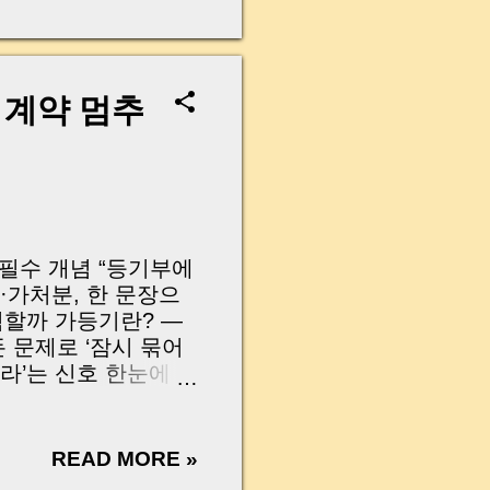
무산될 뻔한 아찔한 상
장으로 안 들어오죠?”
를 몰라서 생기는 걱정입
나는지, 그리고 무엇을
 계약 멈추
 하나만 제대로 이해
이 될 수 있습니다. |
y…...
한 필수 개념 “등기부에
·가처분, 한 문장으
험할까 가등기란? —
돈 문제로 ‘잠시 묶어
말라’는 신호 한눈에
례 계약 전 등기부에
도 보이면 어떻게 해
sion (tap to open)
READ MORE »
ggi, Garnishment,