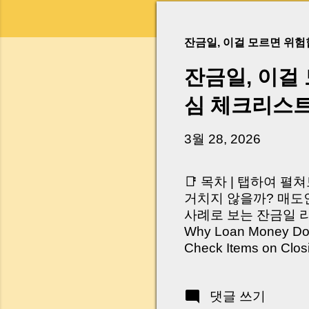
잔금일, 이걸 모르면 위
잔금일, 이걸
심 체크리스
3월 28, 2026
📑 목차 | 탭하여 펼
거치지 않을까? 매도인
사례로 보는 잔금일 리스크 
Why Loan Money Doesn
Check Items on Clo
이런 생각 해보신 적 
서 보면 전혀 그렇지 
댓글 쓰기
억 원이 한 번에 움직