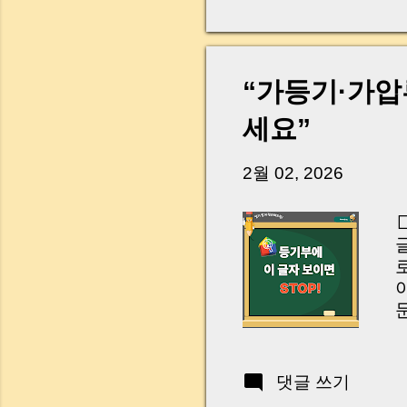
다. 금요일 오후 3시
황이 있었습니다. 또 
“매도인이 대출 안 갚
니다. 그래서 오늘은 
“가등기·가압
꼭 준비해야 하는지 
하시면, 잔금일이 더 
세요”
Introduction (Tap to 
2월 02, 2026
야
댓글 쓰기
W