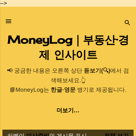
-->
기본 콘텐츠로 건너뛰기
MoneyLog｜부동산·경
제 인사이트
📢 궁금한 내용은 오른쪽 상단
돋보기(🔍)
에서 검
색해보세요.👆
📘MoneyLog는
한글·영문
병기로 제공됩니다.
더보기…
라벨이
이사준비
인 게시물 표시
전체 보기