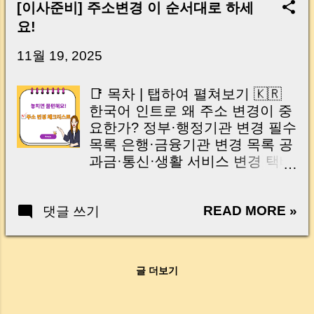
Key Takeaway 혹시 이런 생각 해보신 적 있으
[이사준비] 주소변경 이 순서대로 하세
신가요? “잔금일… 그냥 돈 보내고 끝나는 거 아
요!
닌가요?” 하지만 현장에서 보면 전혀 그렇지 않
습니다. 잔금일은 ‘서류 몇 장 처리하는 날’이 아
11월 19, 2025
니라, 수천만 원, 많게는 수억 원이 한 번에 움직
이는 가장 긴장되는 순간 입니다. 실제로 제가
📑 목차 | 탭하여 펼쳐보기 🇰🇷
중개 현장에서 겪었던 일입니다. 금요일 오후 3
한국어 인트로 왜 주소 변경이 중
시, 이체 한도에 막혀 송금이 멈췄고 그 자리에
요한가? 정부·행정기관 변경 필수
서 계약이 무산될 뻔한 아찔한 상황이 있었습니
목록 은행·금융기관 변경 목록 공
다. 또 어떤 분은 이렇게 말씀하십니다. “내 대출
과금·통신·생활 서비스 변경 택배
인데 왜 내 통장으로 안 들어오죠?” “매도인이 대
·구독서비스 주소 변경 전체 주소
출 안 갚고 도망가면 어떡하죠?” 이 모든 불안,
변경 체크리스트 Q&A 마무리
사실은 ‘구조’를 몰라서 생기는 걱정입니다. 그래
READ MORE »
댓글 쓰기
🇺🇸 English Intro Why Address
서 오늘은 잔금일에 실제로 돈이 어떻게 움직이
Change Matters Government &
는지, 왜 사고가 나는지, 그리고 무엇을 꼭 준비
Public Offices Banks & Financial
해야 하는지 중개 실무 기준으로 아주 쉽게 풀어
Institutions Utilities & Service
드리겠습니다. 이 글 하나만 제대로 이해하시면,
글 더보기
Providers Deliveries &
잔금일이 더 이상 두려운 날이 아니라 “내 집을
Subscriptions Full Address
완성하는 마지막 퍼즐” 이 될 수 있습니다. |
Change Checklist Q&A Ending |