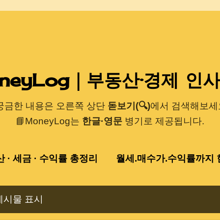
기본 콘텐츠로 건너뛰기
neyLog｜부동산·경제 인
 궁금한 내용은 오른쪽 상단
돋보기(🔍)
에서 검색해보세요
📘MoneyLog는
한글·영문
병기로 제공됩니다.
산 · 세금 · 수익률 총정리
월세.매수가.수익률까지 한
게시물 표시