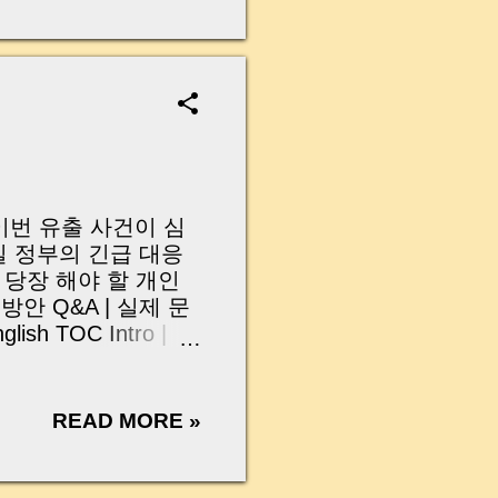
무산될 뻔한 아찔한 상
장으로 안 들어오죠?”
를 몰라서 생기는 걱정입
나는지, 그리고 무엇을
 하나만 제대로 이해
이 될 수 있습니다. |
y…...
 이번 유출 사건이 심
실 정부의 긴급 대응
 당장 해야 할 개인
안 Q&A | 실제 문
sh TOC Intro |
ings Scale of the
sks Immediate
Closing | Intro · 왜
READ MORE »
서 발생한 개인정보
이상 계정의 이름·전
습니다. 공격자가 쿠