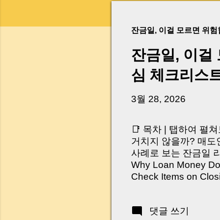
잔금일, 이걸 모르면 위
잔금일, 이걸
심 체크리스
3월 28, 2026
📑 목차 | 탭하여 펼
거치지 않을까? 매도인
사례로 보는 잔금일 리스크 
Why Loan Money Doesn
Check Items on Clo
이런 생각 해보신 적 
서 보면 전혀 그렇지 
댓글 쓰기
억 원이 한 번에 움직