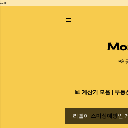
-->
Mo
📢
📊 계산기 모음 | 부동
라벨이
스미싱예방
인 
글