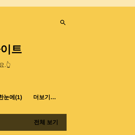
사이트
.👆
눈에(1)
더보기…
전체 보기