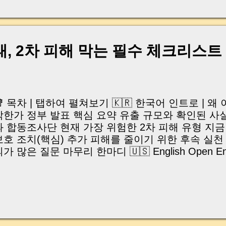
, 이체 한도에 막혀 송금이 멈췄고 그 자리에서 계약이 
어떤 분은 이렇게 말씀하십니다. “내 대출인데 왜 내 통
고 도망가면 어떡하죠?” 이 모든 불안, 사실은 ‘구조’
잔금일에 실제로 돈이 어떻게 움직이는지, 왜 사고가 
태, 2차 피해 막는 필수 체크리스트
중개 실무 기준으로 아주 쉽게 풀어드리겠습니다. 이 글
이상 두려운 날이 아니라 “내 집을 완성하는 마지막 퍼즐” 
expand) Have you ever thought like this? “Closing da
📑 목차 | 탭하여 펼쳐보기 🇰🇷 한국어 인트로 | 왜
각한가 정부 발표 핵심 요약 유출 규모와 확인된 사
과 합동조사단 현재 가장 위험한 2차 피해 유형 지금
보호 조치(핵심) 추가 피해를 줄이기 위한 후속 실천 방
가 많은 질문 마무리 한마디 🇺🇸 English Open Engli
hy This Data Breach Matters Key Government Find
reach Government Response Major Secondary Ri
rotection Steps Additional Preventive Actions Q&A 
이번 쿠팡 개인정보 유출이 심각한가? 최근 쿠팡에
유출 사고는 단순한 해킹 사건이 아니라, 3천만 개 
화번호·주소가 노출된 역대급 사고 로 평가되고 있