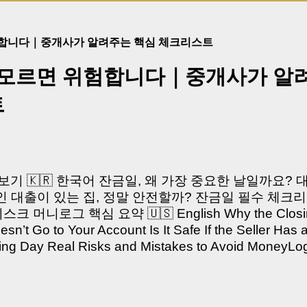
험합니다｜중개사가 알려주는 핵심 체크리스트
 모르면 위험합니다｜중개사가 알
트
쳐보기 🇰🇷 한국어 잔금일, 왜 가장 중요한 날일까요?
 대출이 있는 집, 정말 안전할까? 잔금일 필수 체크리
머니로그 핵심 요약 🇺🇸 English Why the Closing 
’t Go to Your Account Is It Safe If the Seller Has 
sing Day Real Risks and Mistakes to Avoid Money
있으신가요? “잔금일… 그냥 돈 보내고 끝나는 거 아닌
않습니다. 잔금일은 ‘서류 몇 장 처리하는 날’이 아니라,
이는 가장 긴장되는 순간 입니다. 실제로 제가 중개 